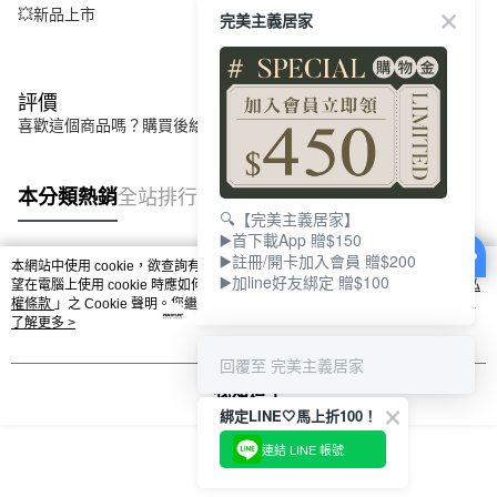
💥新品上市
完美主義居家
評價
喜歡這個商品嗎？購買後給他一個好評吧
本分類熱銷
全站排行
🔍【完美主義居家】
▶️首下載App 贈$150
▶️註冊/開卡加入會員 贈$200
本網站中使用 cookie，欲查詢有關本網站使用 cookie 方式之詳情，及若您不希
▶️加line好友綁定 贈$100
熱門標籤
望在電腦上使用 cookie 時應如何變更電腦的 cookie 設定，請參閱本網站「
隱私
權條款
」之 Cookie 聲明。您繼續使用本網站即表示您同意本公司得按本網站使
用條款之 Cookie 聲明使用 cookie。
了解更多 >
回覆至 完美主義居家
我知道了
綁定LINE🤍馬上折100！
連結 LINE 帳號