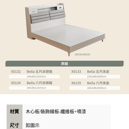
木心板/裝飾線板-纖維板+噴漆
材質
如圖示
尺寸