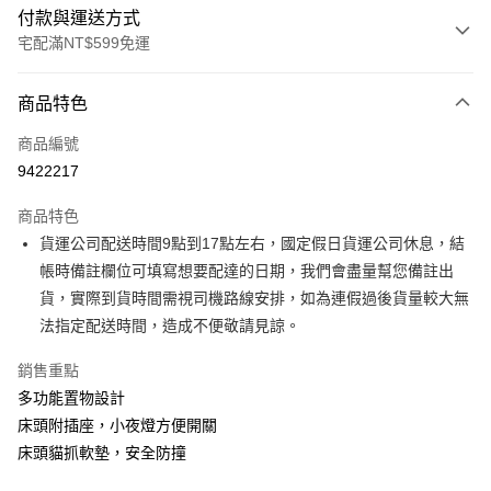
付款與運送方式
宅配滿NT$599免運
付款方式
商品特色
信用卡一次付款
商品編號
信用卡分期付款
9422217
3 期 0 利率 每期
NT$3,933
21家銀行
商品特色
6 期 0 利率 每期
NT$1,966
21家銀行
合作金庫商業銀行
第一商業銀行
貨運公司配送時間9點到17點左右，國定假日貨運公司休息，結
華南商業銀行
彰化商業銀行
合作金庫商業銀行
第一商業銀行
LINE Pay
帳時備註欄位可填寫想要配達的日期，我們會盡量幫您備註出
上海商業儲蓄銀行
台北富邦商業銀行
華南商業銀行
彰化商業銀行
國泰世華商業銀行
兆豐國際商業銀行
貨，實際到貨時間需視司機路線安排，如為連假過後貨量較大無
Apple Pay
上海商業儲蓄銀行
台北富邦商業銀行
臺灣中小企業銀行
台中商業銀行
法指定配送時間，造成不便敬請見諒。
國泰世華商業銀行
兆豐國際商業銀行
匯豐（台灣）商業銀行
華泰商業銀行
街口支付
臺灣中小企業銀行
台中商業銀行
聯邦商業銀行
遠東國際商業銀行
銷售重點
匯豐（台灣）商業銀行
華泰商業銀行
悠遊付
元大商業銀行
永豐商業銀行
多功能置物設計
聯邦商業銀行
遠東國際商業銀行
玉山商業銀行
星展（台灣）商業銀行
元大商業銀行
永豐商業銀行
床頭附插座，小夜燈方便開關
Google Pay
台新國際商業銀行
中國信託商業銀行
玉山商業銀行
星展（台灣）商業銀行
床頭貓抓軟墊，安全防撞
台灣樂天信用卡公司
台新國際商業銀行
中國信託商業銀行
大哥付你分期
台灣樂天信用卡公司