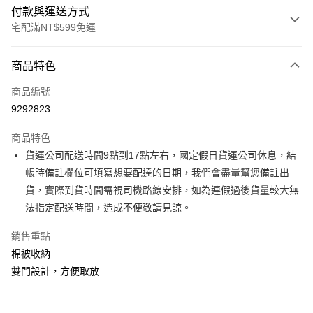
付款與運送方式
宅配滿NT$599免運
付款方式
商品特色
信用卡一次付款
商品編號
信用卡分期付款
9292823
3 期 0 利率 每期
NT$1,026
21家銀行
商品特色
6 期 0 利率 每期
NT$513
21家銀行
合作金庫商業銀行
第一商業銀行
貨運公司配送時間9點到17點左右，國定假日貨運公司休息，結
華南商業銀行
彰化商業銀行
合作金庫商業銀行
第一商業銀行
LINE Pay
帳時備註欄位可填寫想要配達的日期，我們會盡量幫您備註出
上海商業儲蓄銀行
台北富邦商業銀行
華南商業銀行
彰化商業銀行
國泰世華商業銀行
兆豐國際商業銀行
貨，實際到貨時間需視司機路線安排，如為連假過後貨量較大無
Apple Pay
上海商業儲蓄銀行
台北富邦商業銀行
臺灣中小企業銀行
台中商業銀行
法指定配送時間，造成不便敬請見諒。
國泰世華商業銀行
兆豐國際商業銀行
匯豐（台灣）商業銀行
華泰商業銀行
街口支付
臺灣中小企業銀行
台中商業銀行
聯邦商業銀行
遠東國際商業銀行
銷售重點
匯豐（台灣）商業銀行
華泰商業銀行
悠遊付
元大商業銀行
永豐商業銀行
棉被收納
聯邦商業銀行
遠東國際商業銀行
玉山商業銀行
星展（台灣）商業銀行
元大商業銀行
永豐商業銀行
雙門設計，方便取放
Google Pay
台新國際商業銀行
中國信託商業銀行
玉山商業銀行
星展（台灣）商業銀行
台灣樂天信用卡公司
台新國際商業銀行
中國信託商業銀行
大哥付你分期
台灣樂天信用卡公司