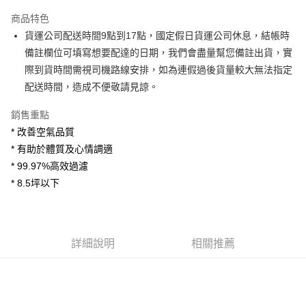
3 期 0 利率 每期
NT$1,099
21家銀行
商品特色
6 期 0 利率 每期
NT$549
21家銀行
合作金庫商業銀行
第一商業銀行
貨運公司配送時間9點到17點，國定假日貨運公司休息，結帳時
華南商業銀行
彰化商業銀行
合作金庫商業銀行
第一商業銀行
LINE Pay
備註欄位可填寫想要配達的日期，我們會盡量幫您備註出貨，實
上海商業儲蓄銀行
台北富邦商業銀行
華南商業銀行
彰化商業銀行
國泰世華商業銀行
兆豐國際商業銀行
際到貨時間需視司機路線安排，如為連假過後貨量較大無法指定
Apple Pay
上海商業儲蓄銀行
台北富邦商業銀行
臺灣中小企業銀行
台中商業銀行
配送時間，造成不便敬請見諒。
國泰世華商業銀行
兆豐國際商業銀行
匯豐（台灣）商業銀行
華泰商業銀行
街口支付
臺灣中小企業銀行
台中商業銀行
聯邦商業銀行
遠東國際商業銀行
銷售重點
匯豐（台灣）商業銀行
華泰商業銀行
悠遊付
元大商業銀行
永豐商業銀行
* 改善空氣品質
聯邦商業銀行
遠東國際商業銀行
玉山商業銀行
星展（台灣）商業銀行
元大商業銀行
永豐商業銀行
* 有助於體質及心情調適
Google Pay
台新國際商業銀行
中國信託商業銀行
玉山商業銀行
星展（台灣）商業銀行
* 99.97%高效過濾
台灣樂天信用卡公司
台新國際商業銀行
中國信託商業銀行
大哥付你分期
* 8.5坪以下
台灣樂天信用卡公司
相關說明
【大哥付你分期使用說明】
AFTEE先享後付
1.本服務由台灣大哥大提供，台灣大哥大用戶可立即使用無須另外申請。
2.付款方式選擇「大哥付你分期」，訂單成立後會自動跳轉到大哥付的交易
相關說明
詳細說明
相關推薦
流程，驗證手機門號後，選擇欲分期的期數、繳款截止日，確認付款後即完
【關於「AFTEE先享後付」】
成交易。
ATM付款
AFTEE先享後付是「在收到商品之後才付款」的支付方式。 讓您購物簡單
3.實際核准額度、可分期數及費用金額請依後續交易確認頁面所載為準。
便利好安心！
4.訂單成立30分鐘內，如未前往確認交易或遇審核未通過，訂單將自動取
１．簡單：不需註冊會員、不需綁卡、不需儲值。
運送方式
消。如遇「轉專審核」未通過狀況，表示未達大哥付你分期系統評分，恕無
２．便利：只要手機號碼，簡訊認證，即可結帳。