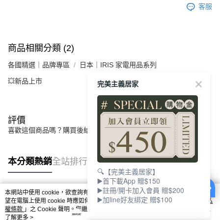
客服
商品相關分類 (2)
各國精選｜品牌專區
日本｜IRIS 家電用品系列
💥新品上市
完美主義居家
評價
喜歡這個商品嗎？購買後給他一個好評吧
本分類熱銷
全站排行
🔍【完美主義居家】
▶️首下載App 贈$150
▶️註冊/開卡加入會員 贈$200
本網站中使用 cookie，欲查詢有關本網站使用 cookie 方式之詳情，及若您不希
▶️加line好友綁定 贈$100
熱門標籤
望在電腦上使用 cookie 時應如何變更電腦的 cookie 設定，請參閱本網站「
隱私
權條款
」之 Cookie 聲明。您繼續使用本網站即表示您同意本公司得按本網站使
用條款之 Cookie 聲明使用 cookie。
了解更多 >