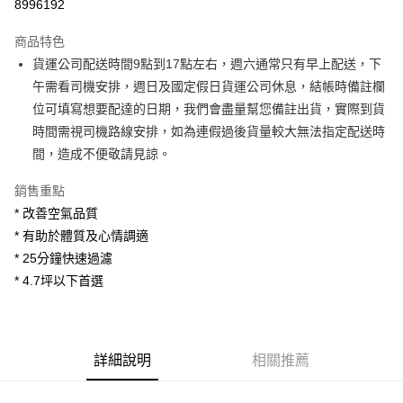
8996192
3 期 0 利率 每期
NT$833
21家銀行
商品特色
6 期 0 利率 每期
NT$416
21家銀行
合作金庫商業銀行
第一商業銀行
貨運公司配送時間9點到17點左右，週六通常只有早上配送，下
華南商業銀行
彰化商業銀行
合作金庫商業銀行
第一商業銀行
LINE Pay
午需看司機安排，週日及國定假日貨運公司休息，結帳時備註欄
上海商業儲蓄銀行
台北富邦商業銀行
華南商業銀行
彰化商業銀行
國泰世華商業銀行
兆豐國際商業銀行
位可填寫想要配達的日期，我們會盡量幫您備註出貨，實際到貨
Apple Pay
上海商業儲蓄銀行
台北富邦商業銀行
臺灣中小企業銀行
台中商業銀行
時間需視司機路線安排，如為連假過後貨量較大無法指定配送時
國泰世華商業銀行
兆豐國際商業銀行
匯豐（台灣）商業銀行
華泰商業銀行
街口支付
臺灣中小企業銀行
台中商業銀行
間，造成不便敬請見諒。
聯邦商業銀行
遠東國際商業銀行
匯豐（台灣）商業銀行
華泰商業銀行
悠遊付
元大商業銀行
永豐商業銀行
銷售重點
聯邦商業銀行
遠東國際商業銀行
玉山商業銀行
星展（台灣）商業銀行
元大商業銀行
永豐商業銀行
* 改善空氣品質
Google Pay
台新國際商業銀行
中國信託商業銀行
玉山商業銀行
星展（台灣）商業銀行
* 有助於體質及心情調適
台灣樂天信用卡公司
台新國際商業銀行
中國信託商業銀行
大哥付你分期
* 25分鐘快速過濾
台灣樂天信用卡公司
相關說明
* 4.7坪以下首選
【大哥付你分期使用說明】
AFTEE先享後付
1.本服務由台灣大哥大提供，台灣大哥大用戶可立即使用無須另外申請。
2.付款方式選擇「大哥付你分期」，訂單成立後會自動跳轉到大哥付的交易
相關說明
流程，驗證手機門號後，選擇欲分期的期數、繳款截止日，確認付款後即完
【關於「AFTEE先享後付」】
成交易。
ATM付款
詳細說明
相關推薦
AFTEE先享後付是「在收到商品之後才付款」的支付方式。 讓您購物簡單
3.實際核准額度、可分期數及費用金額請依後續交易確認頁面所載為準。
便利好安心！
4.訂單成立30分鐘內，如未前往確認交易或遇審核未通過，訂單將自動取
１．簡單：不需註冊會員、不需綁卡、不需儲值。