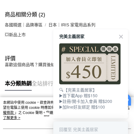
商品相關分類 (2)
各國精選｜品牌專區
日本｜IRIS 家電用品系列
💥新品上市
完美主義居家
評價
喜歡這個商品嗎？購買後給他一個好評吧
本分類熱銷
全站排行
🔍【完美主義居家】
▶️首下載App 贈$150
▶️註冊/開卡加入會員 贈$200
本網站中使用 cookie，欲查詢有關本網站使用 cookie 方式之詳情，及若您不希
▶️加line好友綁定 贈$100
熱門標籤
望在電腦上使用 cookie 時應如何變更電腦的 cookie 設定，請參閱本網站「
隱私
權條款
」之 Cookie 聲明。您繼續使用本網站即表示您同意本公司得按本網站使
用條款之 Cookie 聲明使用 cookie。
了解更多 >
回覆至 完美主義居家