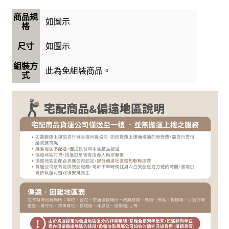
商品規
如圖示
格
如圖示
尺寸
組裝方
此為免組裝商品。
式