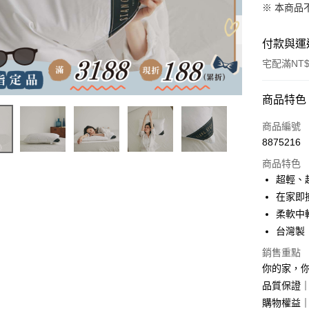
※ 本商品
付款與運
宅配滿NT$
付款方式
商品特色
信用卡一
商品編號
8875216
LINE Pay
商品特色
Apple Pay
超輕、
在家即
街口支付
柔軟中
Google Pa
台灣製
大哥付你
銷售重點
相關說明
你的家，
【大哥付
品質保證
AFTEE先
1.本服務
購物權益｜
2.付款方
相關說明