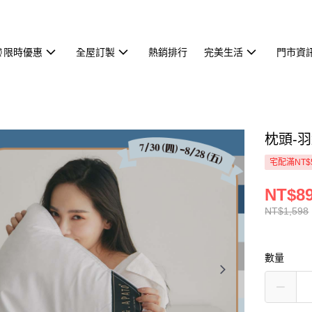
⏰限時優惠
全屋訂製
熱銷排行
完美生活
門市資
枕頭-羽
宅配滿NT$
NT$8
NT$1,598
數量