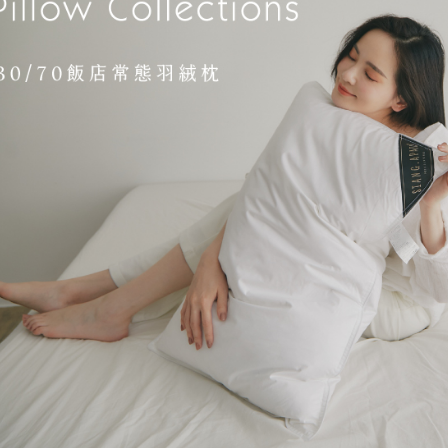
２．關於
https://aft
３．未成
「AFTE
任。
４．使用「
即時審查
結果請求
５．嚴禁
形，恩沛
動。