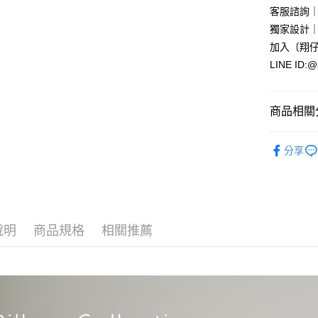
流程，驗
客服諮詢
【關於「A
ATM付款
完成交易
AFTEE
獨家設計
3.實際核
便利好安
加入〔翔仔
4.訂單成
１．簡單
消。如遇
LINE ID:@
２．便利
運送方式
無法說明
３．安心
【繳款方
宅配
1.分期款
【「AFT
商品相關分
醒簡訊。
每筆NT$1
１．於結帳
2.透過簡
付」結帳
生活百貨
帳／街口支
２．訂單
分享
３．收到繳
💥新品上
【注意事
／ATM／
1.本服務
※ 請注意
各國精選
用戶於交
絡購買商品
款買賣價
先享後付
2.基於同
※ 交易是
資料（包
說明
商品規格
相關推薦
是否繳費成
用，由本
付客戶支
3.完整用
【注意事
１．透過由
交易，需
求債權轉