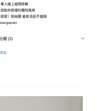
證手機門號後，選擇欲分期的期數、繳款截止日，確認付款後即
｜專人線上疑問排解
FTEE先享後付」】
。
先享後付是「在收到商品之後才付款」的支付方式。 讓您購物簡單
｜妝點你房裡的獨特風格
准額度、可分期數及費用金額請依後續交易確認頁面所載為準。
心！
居家］粉絲團 最新消息不漏接
立30分鐘內，如未前往確認交易或遇審核未通過，訂單將自動取
：不需註冊會員、不需綁卡、不需儲值。
「轉專審核」未通過狀況，表示未達大哥付你分期系統評分，恕
siangapato
：只要手機號碼，簡訊認證，即可結帳。
評估內容。
：先確認商品／服務後，再付款。
式說明】
項不併入電信帳單，「大哥付你分期」於每月結算日後寄送繳費提
EE先享後付」結帳流程】
類 (3)
00，滿NT$599(含以上)免運費
方式選擇「AFTEE先享後付」後，將跳轉至「AFTEE先享後
訊連結打開帳單後，可選擇「超商條碼／台灣大直營門市／銀行轉
頁面，進行簡訊認證並確認金額後，即可完成結帳。
付／iPASS MONEY」等通路繳費。
寢具 ． 床包
成立數日內，您將收到繳費通知簡訊。
客服
費通知簡訊後14天內，點擊此簡訊中的連結，可透過四大超商
市
項】
網路銀行／等多元方式進行付款，方視為交易完成。
係由「台灣大哥大股份有限公司」（以下簡稱本公司）所提供，讓
：結帳手續完成當下不需立刻繳費，但若您需要取消訂單，請聯
｜品牌專區
台灣｜翔仔居家
易時，得透過本服務購買商品或服務，並由商店將買賣／分期付
的店家。未經商家同意取消之訂單仍視為有效，需透過AFTEE
金債權讓與本公司後，依約使用本公司帳單繳交帳款。
繳納相關費用。
意付款使用「大哥付你分期」之契約關係目的，商店將以您的個人
否成功請以「AFTEE先享後付 」之結帳頁面顯示為準，若有關於
含姓名、電話或地址）提供予台灣大哥大進項蒐集、處理及利
功／繳費後需取消欲退款等相關疑問，請聯繫「AFTEE先享後
公司與您本人進行分期帳單所需資料之確認、核對及更正。
援中心」
https://netprotections.freshdesk.com/support/home
戶服務條款，請詳閱以下連結：
https://oppay.tw/userRule
項】
恩沛科技股份有限公司提供之「AFTEE先享後付」服務完成之
依本服務之必要範圍內提供個人資料，並將交易相關給付款項請
讓予恩沛科技股份有限公司。