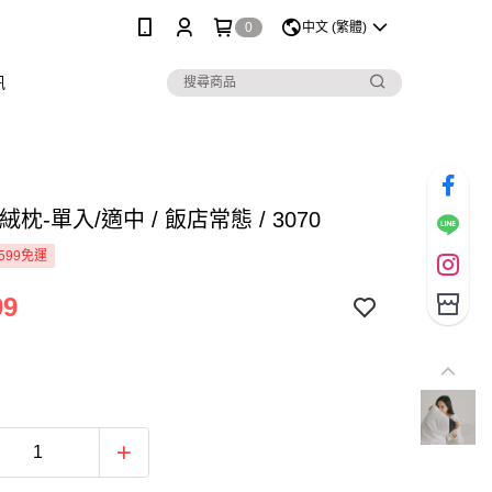
0
中文 (繁體)
訊
絨枕-單入/適中 / 飯店常態 / 3070
599免運
99