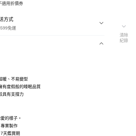
不適用折價券
送方式
599免運
清除
紀錄
次付款
超暖、不易變型
擁有度假般的睡眠品質
較具有支撐力
y
分期
你愛的樣子。
你分期使用說明】
｜專業製作
享後付
由台灣大哥大提供，台灣大哥大用戶可立即使用無須另外申請。
7天鑑賞期
式選擇「大哥付你分期」，訂單成立後會自動跳轉到大哥付的交易