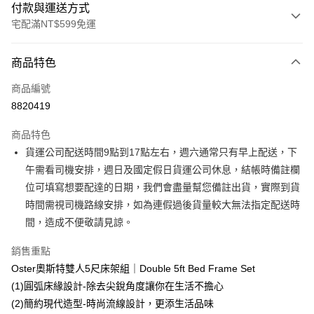
付款與運送方式
宅配滿NT$599免運
付款方式
商品特色
信用卡一次付款
商品編號
信用卡分期付款
8820419
3 期 0 利率 每期
NT$6,600
21家銀行
商品特色
6 期 0 利率 每期
NT$3,300
21家銀行
合作金庫商業銀行
第一商業銀行
貨運公司配送時間9點到17點左右，週六通常只有早上配送，下
華南商業銀行
彰化商業銀行
合作金庫商業銀行
第一商業銀行
LINE Pay
午需看司機安排，週日及國定假日貨運公司休息，結帳時備註欄
上海商業儲蓄銀行
台北富邦商業銀行
華南商業銀行
彰化商業銀行
國泰世華商業銀行
兆豐國際商業銀行
位可填寫想要配達的日期，我們會盡量幫您備註出貨，實際到貨
Apple Pay
上海商業儲蓄銀行
台北富邦商業銀行
臺灣中小企業銀行
台中商業銀行
時間需視司機路線安排，如為連假過後貨量較大無法指定配送時
國泰世華商業銀行
兆豐國際商業銀行
匯豐（台灣）商業銀行
華泰商業銀行
街口支付
臺灣中小企業銀行
台中商業銀行
間，造成不便敬請見諒。
聯邦商業銀行
遠東國際商業銀行
匯豐（台灣）商業銀行
華泰商業銀行
悠遊付
元大商業銀行
永豐商業銀行
銷售重點
聯邦商業銀行
遠東國際商業銀行
玉山商業銀行
星展（台灣）商業銀行
元大商業銀行
永豐商業銀行
Oster奧斯特雙人5尺床架組｜Double 5ft Bed Frame Set
Google Pay
台新國際商業銀行
中國信託商業銀行
玉山商業銀行
星展（台灣）商業銀行
(1)圓弧床緣設計-除去尖銳角度讓你在生活不擔心
台灣樂天信用卡公司
台新國際商業銀行
中國信託商業銀行
大哥付你分期
(2)簡約現代造型-時尚流線設計，更添生活品味
台灣樂天信用卡公司
相關說明