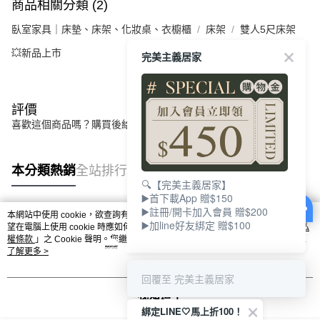
商品相關分類 (2)
臥室家具｜床墊、床架、化妝桌、衣櫥櫃
床架
雙人5尺床架
💥新品上市
完美主義居家
評價
喜歡這個商品嗎？購買後給他一個好評吧
本分類熱銷
全站排行
🔍【完美主義居家】
▶️首下載App 贈$150
▶️註冊/開卡加入會員 贈$200
本網站中使用 cookie，欲查詢有關本網站使用 cookie 方式之詳情，及若您不希
▶️加line好友綁定 贈$100
熱門標籤
望在電腦上使用 cookie 時應如何變更電腦的 cookie 設定，請參閱本網站「
隱私
權條款
」之 Cookie 聲明。您繼續使用本網站即表示您同意本公司得按本網站使
用條款之 Cookie 聲明使用 cookie。
了解更多 >
回覆至 完美主義居家
我知道了
綁定LINE🤍馬上折100！