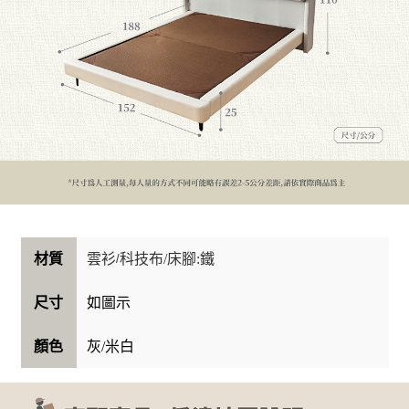
科技布/床腳:鐵
雲衫
材質
/
如圖示
尺寸
灰/米白
顏色