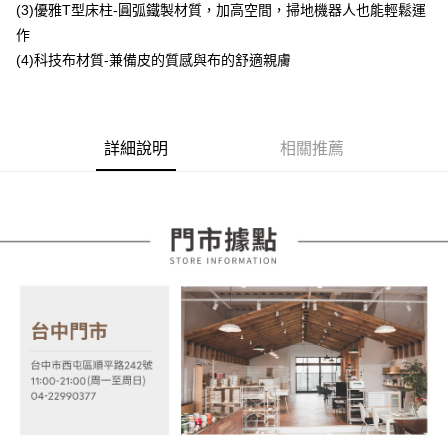
(3)優雅T型床柱-圓弧鐵製材質，加高空間，掃地機器人也能輕鬆運
【大哥付你分期使用說明】
作
AFTEE先享後付
1.本服務由台灣大哥大提供，台灣大哥大用戶可立即使用無須另外申請。
2.付款方式選擇「大哥付你分期」，訂單成立後會自動跳轉到大哥付的交易
(4)科技布材質-兼備皮的質感與布的舒適親膚
相關說明
流程，驗證手機門號後，選擇欲分期的期數、繳款截止日，確認付款後即完
【關於「AFTEE先享後付」】
成交易。
ATM付款
AFTEE先享後付是「在收到商品之後才付款」的支付方式。 讓您購物簡單
3.實際核准額度、可分期數及費用金額請依後續交易確認頁面所載為準。
便利好安心！
4.訂單成立30分鐘內，如未前往確認交易或遇審核未通過，訂單將自動取
１．簡單：不需註冊會員、不需綁卡、不需儲值。
運送方式
消。如遇「轉專審核」未通過狀況，表示未達大哥付你分期系統評分，恕無
詳細說明
相關推薦
２．便利：只要手機號碼，簡訊認證，即可結帳。
法說明評估內容。
３．安心：先確認商品／服務後，再付款。
宅配
【繳款方式說明】
1.分期款項不併入電信帳單，「大哥付你分期」於每月結算日後寄送繳費提
每筆NT$100，滿NT$599(含以上)免運費
【「AFTEE先享後付」結帳流程】
醒簡訊。
１．於結帳方式選擇「AFTEE先享後付」後，將跳轉至「AFTEE先享後付」
2.透過簡訊連結打開帳單後，可選擇「超商條碼／台灣大直營門市／銀行轉
結帳頁面，進行簡訊認證並確認金額後，即可完成結帳。
帳／街口支付／iPASS MONEY」等通路繳費。
２．訂單成立數日內，您將收到繳費通知簡訊。
３．收到繳費通知簡訊後14天內，點擊此簡訊中的連結，可透過四大超商／
【注意事項】
ATM／網路銀行／等多元方式進行付款，方視為交易完成。
1.本服務係由「台灣大哥大股份有限公司」（以下簡稱本公司）所提供，讓
※ 請注意：結帳手續完成當下不需立刻繳費，但若您需要取消訂單，請聯絡
用戶於交易時，得透過本服務購買商品或服務，並由商店將買賣／分期付款
購買商品的店家。未經商家同意取消之訂單仍視為有效，需透過AFTEE先享
買賣價金債權讓與本公司後，依約使用本公司帳單繳交帳款。
後付繳納相關費用。
2.基於同意付款使用「大哥付你分期」之契約關係目的，商店將以您的個人
※ 交易是否成功請以「AFTEE先享後付 」之結帳頁面顯示為準，若有關於
資料（包含姓名、電話或地址）提供予台灣大哥大進項蒐集、處理及利用，
是否繳費成功／繳費後需取消欲退款等相關疑問，請聯繫「AFTEE先享後付
由本公司與您本人進行分期帳單所需資料之確認、核對及更正。
客戶支援中心」
https://netprotections.freshdesk.com/support/home
3.完整用戶服務條款，請詳閱以下連結：
https://oppay.tw/userRule
【注意事項】