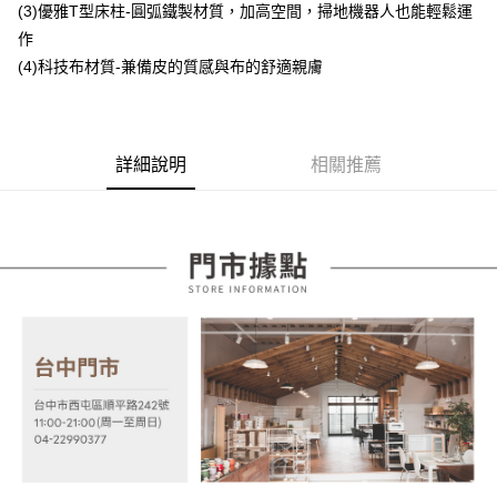
(3)優雅T型床柱-圓弧鐵製材質，加高空間，掃地機器人也能輕鬆運
【大哥付你分期使用說明】
作
AFTEE先享後付
1.本服務由台灣大哥大提供，台灣大哥大用戶可立即使用無須另外申請。
2.付款方式選擇「大哥付你分期」，訂單成立後會自動跳轉到大哥付的交易
(4)科技布材質-兼備皮的質感與布的舒適親膚
相關說明
流程，驗證手機門號後，選擇欲分期的期數、繳款截止日，確認付款後即完
【關於「AFTEE先享後付」】
成交易。
ATM付款
AFTEE先享後付是「在收到商品之後才付款」的支付方式。 讓您購物簡單
3.實際核准額度、可分期數及費用金額請依後續交易確認頁面所載為準。
便利好安心！
4.訂單成立30分鐘內，如未前往確認交易或遇審核未通過，訂單將自動取
１．簡單：不需註冊會員、不需綁卡、不需儲值。
運送方式
消。如遇「轉專審核」未通過狀況，表示未達大哥付你分期系統評分，恕無
詳細說明
相關推薦
２．便利：只要手機號碼，簡訊認證，即可結帳。
法說明評估內容。
３．安心：先確認商品／服務後，再付款。
宅配
【繳款方式說明】
1.分期款項不併入電信帳單，「大哥付你分期」於每月結算日後寄送繳費提
每筆NT$100，滿NT$599(含以上)免運費
【「AFTEE先享後付」結帳流程】
醒簡訊。
１．於結帳方式選擇「AFTEE先享後付」後，將跳轉至「AFTEE先享後付」
2.透過簡訊連結打開帳單後，可選擇「超商條碼／台灣大直營門市／銀行轉
結帳頁面，進行簡訊認證並確認金額後，即可完成結帳。
帳／街口支付／iPASS MONEY」等通路繳費。
２．訂單成立數日內，您將收到繳費通知簡訊。
３．收到繳費通知簡訊後14天內，點擊此簡訊中的連結，可透過四大超商／
【注意事項】
ATM／網路銀行／等多元方式進行付款，方視為交易完成。
1.本服務係由「台灣大哥大股份有限公司」（以下簡稱本公司）所提供，讓
※ 請注意：結帳手續完成當下不需立刻繳費，但若您需要取消訂單，請聯絡
用戶於交易時，得透過本服務購買商品或服務，並由商店將買賣／分期付款
購買商品的店家。未經商家同意取消之訂單仍視為有效，需透過AFTEE先享
買賣價金債權讓與本公司後，依約使用本公司帳單繳交帳款。
後付繳納相關費用。
2.基於同意付款使用「大哥付你分期」之契約關係目的，商店將以您的個人
※ 交易是否成功請以「AFTEE先享後付 」之結帳頁面顯示為準，若有關於
資料（包含姓名、電話或地址）提供予台灣大哥大進項蒐集、處理及利用，
是否繳費成功／繳費後需取消欲退款等相關疑問，請聯繫「AFTEE先享後付
由本公司與您本人進行分期帳單所需資料之確認、核對及更正。
客戶支援中心」
https://netprotections.freshdesk.com/support/home
3.完整用戶服務條款，請詳閱以下連結：
https://oppay.tw/userRule
【注意事項】