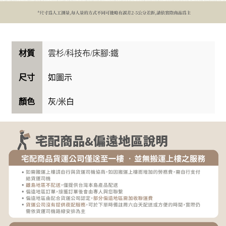
雲杉/科技布/床腳:鐵
材質
如圖示
尺寸
灰/米白
顏色