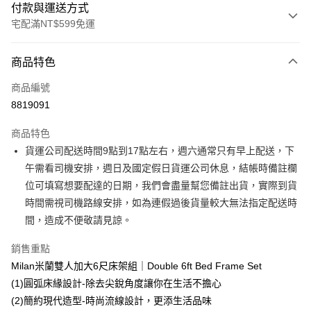
付款與運送方式
宅配滿NT$599免運
付款方式
商品特色
信用卡一次付款
商品編號
信用卡分期付款
8819091
3 期 0 利率 每期
NT$7,600
21家銀行
商品特色
6 期 0 利率 每期
NT$3,800
21家銀行
合作金庫商業銀行
第一商業銀行
貨運公司配送時間9點到17點左右，週六通常只有早上配送，下
華南商業銀行
彰化商業銀行
合作金庫商業銀行
第一商業銀行
LINE Pay
午需看司機安排，週日及國定假日貨運公司休息，結帳時備註欄
上海商業儲蓄銀行
台北富邦商業銀行
華南商業銀行
彰化商業銀行
國泰世華商業銀行
兆豐國際商業銀行
位可填寫想要配達的日期，我們會盡量幫您備註出貨，實際到貨
Apple Pay
上海商業儲蓄銀行
台北富邦商業銀行
臺灣中小企業銀行
台中商業銀行
時間需視司機路線安排，如為連假過後貨量較大無法指定配送時
國泰世華商業銀行
兆豐國際商業銀行
匯豐（台灣）商業銀行
華泰商業銀行
街口支付
臺灣中小企業銀行
台中商業銀行
間，造成不便敬請見諒。
聯邦商業銀行
遠東國際商業銀行
匯豐（台灣）商業銀行
華泰商業銀行
悠遊付
元大商業銀行
永豐商業銀行
銷售重點
聯邦商業銀行
遠東國際商業銀行
玉山商業銀行
星展（台灣）商業銀行
元大商業銀行
永豐商業銀行
Milan米蘭雙人加大6尺床架組｜Double 6ft Bed Frame Set
Google Pay
台新國際商業銀行
中國信託商業銀行
玉山商業銀行
星展（台灣）商業銀行
(1)圓弧床緣設計-除去尖銳角度讓你在生活不擔心
台灣樂天信用卡公司
台新國際商業銀行
中國信託商業銀行
大哥付你分期
(2)簡約現代造型-時尚流線設計，更添生活品味
台灣樂天信用卡公司
相關說明