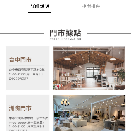
2.付款方式選擇「大哥付你分期」，訂單成立後會自動跳轉到大哥付的交易
相關說明
詳細說明
相關推薦
流程，驗證手機門號後，選擇欲分期的期數、繳款截止日，確認付款後即完
【關於「AFTEE先享後付」】
成交易。
ATM付款
AFTEE先享後付是「在收到商品之後才付款」的支付方式。 讓您購物簡單
3.實際核准額度、可分期數及費用金額請依後續交易確認頁面所載為準。
便利好安心！
4.訂單成立30分鐘內，如未前往確認交易或遇審核未通過，訂單將自動取
１．簡單：不需註冊會員、不需綁卡、不需儲值。
運送方式
消。如遇「轉專審核」未通過狀況，表示未達大哥付你分期系統評分，恕無
２．便利：只要手機號碼，簡訊認證，即可結帳。
法說明評估內容。
３．安心：先確認商品／服務後，再付款。
宅配
【繳款方式說明】
1.分期款項不併入電信帳單，「大哥付你分期」於每月結算日後寄送繳費提
每筆NT$100，滿NT$599(含以上)免運費
【「AFTEE先享後付」結帳流程】
醒簡訊。
１．於結帳方式選擇「AFTEE先享後付」後，將跳轉至「AFTEE先享後付」
2.透過簡訊連結打開帳單後，可選擇「超商條碼／台灣大直營門市／銀行轉
結帳頁面，進行簡訊認證並確認金額後，即可完成結帳。
帳／街口支付／iPASS MONEY」等通路繳費。
２．訂單成立數日內，您將收到繳費通知簡訊。
３．收到繳費通知簡訊後14天內，點擊此簡訊中的連結，可透過四大超商／
【注意事項】
ATM／網路銀行／等多元方式進行付款，方視為交易完成。
1.本服務係由「台灣大哥大股份有限公司」（以下簡稱本公司）所提供，讓
※ 請注意：結帳手續完成當下不需立刻繳費，但若您需要取消訂單，請聯絡
用戶於交易時，得透過本服務購買商品或服務，並由商店將買賣／分期付款
購買商品的店家。未經商家同意取消之訂單仍視為有效，需透過AFTEE先享
買賣價金債權讓與本公司後，依約使用本公司帳單繳交帳款。
後付繳納相關費用。
2.基於同意付款使用「大哥付你分期」之契約關係目的，商店將以您的個人
※ 交易是否成功請以「AFTEE先享後付 」之結帳頁面顯示為準，若有關於
資料（包含姓名、電話或地址）提供予台灣大哥大進項蒐集、處理及利用，
是否繳費成功／繳費後需取消欲退款等相關疑問，請聯繫「AFTEE先享後付
由本公司與您本人進行分期帳單所需資料之確認、核對及更正。
客戶支援中心」
https://netprotections.freshdesk.com/support/home
3.完整用戶服務條款，請詳閱以下連結：
https://oppay.tw/userRule
【注意事項】
１．透過由恩沛科技股份有限公司提供之「AFTEE先享後付」服務完成之交
易，需依本服務之必要範圍內提供個人資料，並將交易相關給付款項請求債
權轉讓予恩沛科技股份有限公司。