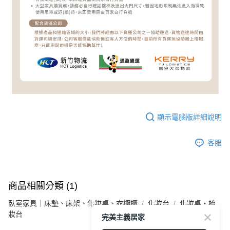
顯示電腦版詳細說明
客服
商品相關分類 (1)
臥室家具｜床墊、床架、化妝桌、衣櫥櫃
化妝台
化妝桌・梳
妝台
完美主義居家