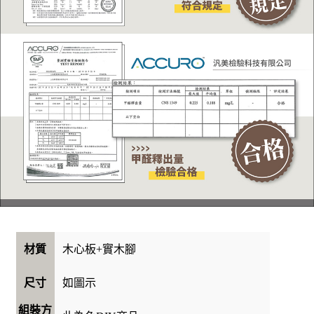
木心板+實木腳
材質
如圖示
尺寸
組裝方