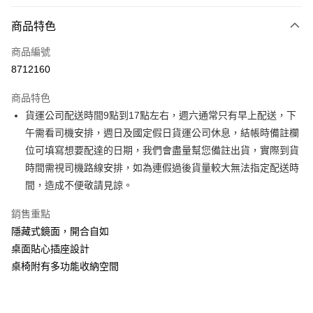
付款方式
商品特色
信用卡一次付款
商品編號
信用卡分期付款
8712160
3 期 0 利率 每期
NT$3,600
21家銀行
商品特色
6 期 0 利率 每期
NT$1,800
21家銀行
合作金庫商業銀行
第一商業銀行
貨運公司配送時間9點到17點左右，週六通常只有早上配送，下
華南商業銀行
彰化商業銀行
合作金庫商業銀行
第一商業銀行
LINE Pay
午需看司機安排，週日及國定假日貨運公司休息，結帳時備註欄
上海商業儲蓄銀行
台北富邦商業銀行
華南商業銀行
彰化商業銀行
國泰世華商業銀行
兆豐國際商業銀行
位可填寫想要配達的日期，我們會盡量幫您備註出貨，實際到貨
Apple Pay
上海商業儲蓄銀行
台北富邦商業銀行
臺灣中小企業銀行
台中商業銀行
時間需視司機路線安排，如為連假過後貨量較大無法指定配送時
國泰世華商業銀行
兆豐國際商業銀行
匯豐（台灣）商業銀行
華泰商業銀行
街口支付
臺灣中小企業銀行
台中商業銀行
間，造成不便敬請見諒。
聯邦商業銀行
遠東國際商業銀行
匯豐（台灣）商業銀行
華泰商業銀行
悠遊付
元大商業銀行
永豐商業銀行
銷售重點
聯邦商業銀行
遠東國際商業銀行
玉山商業銀行
星展（台灣）商業銀行
元大商業銀行
永豐商業銀行
隱藏式鏡面，開合自如
Google Pay
台新國際商業銀行
中國信託商業銀行
玉山商業銀行
星展（台灣）商業銀行
桌面貼心插座設計
台灣樂天信用卡公司
台新國際商業銀行
中國信託商業銀行
大哥付你分期
桌椅附有多功能收納空間
台灣樂天信用卡公司
相關說明
【大哥付你分期使用說明】
AFTEE先享後付
1.本服務由台灣大哥大提供，台灣大哥大用戶可立即使用無須另外申請。