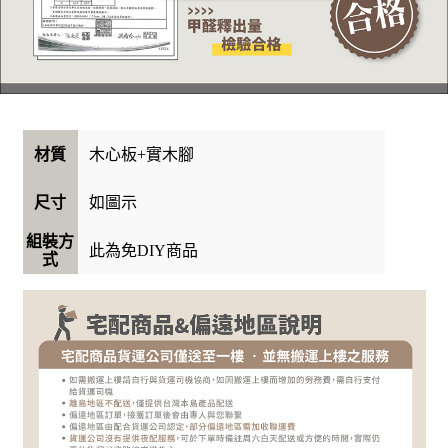
木心板+實木腳
材質
如圖示
尺寸
組裝方
此為免DIY商品
式