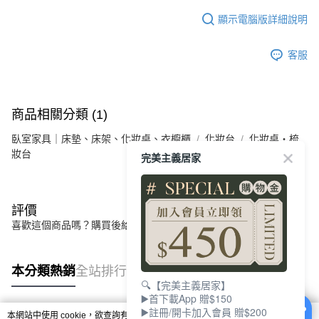
顯示電腦版詳細說明
客服
商品相關分類 (1)
臥室家具｜床墊、床架、化妝桌、衣櫥櫃
化妝台
化妝桌・梳
妝台
完美主義居家
評價
喜歡這個商品嗎？購買後給他一個好評吧
本分類熱銷
全站排行
🔍【完美主義居家】
▶️首下載App 贈$150
▶️註冊/開卡加入會員 贈$200
本網站中使用 cookie，欲查詢有關本網站使用 cookie 方式之詳情，及若您不希