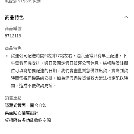
宅配滿NT$599免運
付款方式
商品特色
信用卡一次付款
商品編號
信用卡分期付款
8712119
3 期 0 利率 每期
NT$2,933
21家銀行
商品特色
6 期 0 利率 每期
NT$1,466
21家銀行
合作金庫商業銀行
第一商業銀行
貨運公司配送時間9點到17點左右，週六通常只有早上配送，下
華南商業銀行
彰化商業銀行
合作金庫商業銀行
第一商業銀行
LINE Pay
午需看司機安排，週日及國定假日貨運公司休息，結帳時備註欄
上海商業儲蓄銀行
台北富邦商業銀行
華南商業銀行
彰化商業銀行
國泰世華商業銀行
兆豐國際商業銀行
位可填寫想要配達的日期，我們會盡量幫您備註出貨，實際到貨
Apple Pay
上海商業儲蓄銀行
台北富邦商業銀行
臺灣中小企業銀行
台中商業銀行
時間需視司機路線安排，如為連假過後貨量較大無法指定配送時
國泰世華商業銀行
兆豐國際商業銀行
匯豐（台灣）商業銀行
華泰商業銀行
街口支付
臺灣中小企業銀行
台中商業銀行
間，造成不便敬請見諒。
聯邦商業銀行
遠東國際商業銀行
匯豐（台灣）商業銀行
華泰商業銀行
悠遊付
元大商業銀行
永豐商業銀行
銷售重點
聯邦商業銀行
遠東國際商業銀行
玉山商業銀行
星展（台灣）商業銀行
元大商業銀行
永豐商業銀行
隱藏式鏡面，開合自如
Google Pay
台新國際商業銀行
中國信託商業銀行
玉山商業銀行
星展（台灣）商業銀行
桌面貼心插座設計
台灣樂天信用卡公司
台新國際商業銀行
中國信託商業銀行
大哥付你分期
桌椅附有多功能收納空間
台灣樂天信用卡公司
相關說明
【大哥付你分期使用說明】