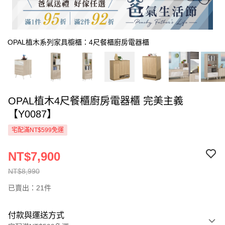
OPAL植木系列家具櫥櫃：4尺餐櫃廚房電器櫃
OPAL植木4尺餐櫃廚房電器櫃 完美主義
【Y0087】
宅配滿NT$599免運
NT$7,900
NT$8,990
已賣出：21件
付款與運送方式