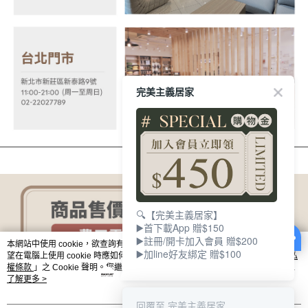
易，需依本服務之必要範圍內提供個人資料，並將交易相關給付款項請求債
權轉讓予恩沛科技股份有限公司。
２．關於個人資料處理事宜，請瀏覽以下網址：
https://aftee.tw/terms/#terms3
３．未成年的使用者請事先徵得法定代理人或監護人之同意方可使用
「AFTEE先享後付」，若未經同意申辦者引起之損失，本公司不負相關責
任。
４．使用「AFTEE先享後付」時，將依據個別帳號之用戶狀況，依本公司即
完美主義居家
時審查核予不同之上限額度；若仍有額度不足之情形，本公司將視審查結果
請求用戶進行身份認證。
５．嚴禁一人註冊多個帳號或使用他人資訊註冊。若發現惡意使用之情形，
恩沛科技股份有限公司將有權停止該用戶之使用額度並採取法律行動。
🔍【完美主義居家】
▶️首下載App 贈$150
▶️註冊/開卡加入會員 贈$200
本網站中使用 cookie，欲查詢有關本網站使用 cookie 方式之詳情，及若您不希
▶️加line好友綁定 贈$100
望在電腦上使用 cookie 時應如何變更電腦的 cookie 設定，請參閱本網站「
隱私
權條款
」之 Cookie 聲明。您繼續使用本網站即表示您同意本公司得按本網站使
用條款之 Cookie 聲明使用 cookie。
了解更多 >
回覆至 完美主義居家