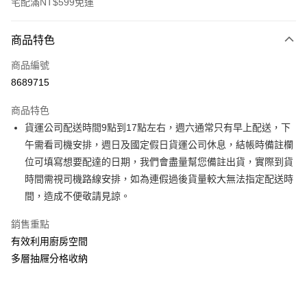
宅配滿NT$599免運
付款方式
商品特色
信用卡一次付款
商品編號
信用卡分期付款
8689715
3 期 0 利率 每期
NT$2,633
21家銀行
商品特色
6 期 0 利率 每期
NT$1,316
21家銀行
合作金庫商業銀行
第一商業銀行
貨運公司配送時間9點到17點左右，週六通常只有早上配送，下
華南商業銀行
彰化商業銀行
合作金庫商業銀行
第一商業銀行
LINE Pay
午需看司機安排，週日及國定假日貨運公司休息，結帳時備註欄
上海商業儲蓄銀行
台北富邦商業銀行
華南商業銀行
彰化商業銀行
國泰世華商業銀行
兆豐國際商業銀行
位可填寫想要配達的日期，我們會盡量幫您備註出貨，實際到貨
Apple Pay
上海商業儲蓄銀行
台北富邦商業銀行
臺灣中小企業銀行
台中商業銀行
時間需視司機路線安排，如為連假過後貨量較大無法指定配送時
國泰世華商業銀行
兆豐國際商業銀行
匯豐（台灣）商業銀行
華泰商業銀行
街口支付
臺灣中小企業銀行
台中商業銀行
間，造成不便敬請見諒。
聯邦商業銀行
遠東國際商業銀行
匯豐（台灣）商業銀行
華泰商業銀行
悠遊付
元大商業銀行
永豐商業銀行
銷售重點
聯邦商業銀行
遠東國際商業銀行
玉山商業銀行
星展（台灣）商業銀行
元大商業銀行
永豐商業銀行
有效利用廚房空間
Google Pay
台新國際商業銀行
中國信託商業銀行
玉山商業銀行
星展（台灣）商業銀行
多層抽屜分格收納
台灣樂天信用卡公司
台新國際商業銀行
中國信託商業銀行
大哥付你分期
台灣樂天信用卡公司
相關說明
【大哥付你分期使用說明】