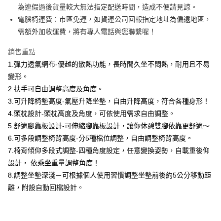
運送方式
消。如遇「轉專審核」未通過狀況，表示未達大哥付你分期系統評分，恕無
２．便利：只要手機號碼，簡訊認證，即可結帳。
為連假過後貨量較大無法指定配送時間，造成不便請見諒。
法說明評估內容。
３．安心：先確認商品／服務後，再付款。
宅配
電腦椅運費：市區免運，如貨運公司回報指定地址為偏遠地區，
【繳款方式說明】
1.分期款項不併入電信帳單，「大哥付你分期」於每月結算日後寄送繳費提
每筆NT$100，滿NT$599(含以上)免運費
需額外加收運費，將有專人電話與您聯繫喔！
【「AFTEE先享後付」結帳流程】
醒簡訊。
１．於結帳方式選擇「AFTEE先享後付」後，將跳轉至「AFTEE先享後付」
2.透過簡訊連結打開帳單後，可選擇「超商條碼／台灣大直營門市／銀行轉
結帳頁面，進行簡訊認證並確認金額後，即可完成結帳。
銷售重點
帳／街口支付／iPASS MONEY」等通路繳費。
２．訂單成立數日內，您將收到繳費通知簡訊。
1.彈力透氣網布-優越的散熱功能，長時間久坐不悶熱，耐用且不易
３．收到繳費通知簡訊後14天內，點擊此簡訊中的連結，可透過四大超商／
【注意事項】
變形。
ATM／網路銀行／等多元方式進行付款，方視為交易完成。
1.本服務係由「台灣大哥大股份有限公司」（以下簡稱本公司）所提供，讓
※ 請注意：結帳手續完成當下不需立刻繳費，但若您需要取消訂單，請聯絡
2.扶手可自由調整高度及角度。
用戶於交易時，得透過本服務購買商品或服務，並由商店將買賣／分期付款
購買商品的店家。未經商家同意取消之訂單仍視為有效，需透過AFTEE先享
買賣價金債權讓與本公司後，依約使用本公司帳單繳交帳款。
3.可升降椅墊高度-氣壓升降坐墊，自由升降高度，符合各種身形！
後付繳納相關費用。
2.基於同意付款使用「大哥付你分期」之契約關係目的，商店將以您的個人
※ 交易是否成功請以「AFTEE先享後付 」之結帳頁面顯示為準，若有關於
4.頭枕設計-頭枕高度及角度，可依使用需求自由調整。
資料（包含姓名、電話或地址）提供予台灣大哥大進項蒐集、處理及利用，
是否繳費成功／繳費後需取消欲退款等相關疑問，請聯繫「AFTEE先享後付
5.舒適腳靠板設計-可伸縮腳靠板設計，讓你休憩雙腳依靠更舒適～
由本公司與您本人進行分期帳單所需資料之確認、核對及更正。
客戶支援中心」
https://netprotections.freshdesk.com/support/home
3.完整用戶服務條款，請詳閱以下連結：
https://oppay.tw/userRule
6.可多段調整椅背高度-分5種檔位調整，自由調整椅背高度。
【注意事項】
7.椅背傾仰多段式調整-四種角度設定，任意變換姿勢，自載重後仰
１．透過由恩沛科技股份有限公司提供之「AFTEE先享後付」服務完成之交
設計， 依乘坐重量調整角度！
易，需依本服務之必要範圍內提供個人資料，並將交易相關給付款項請求債
權轉讓予恩沛科技股份有限公司。
8.調整坐墊深淺－可根據個人使用習慣調整坐墊前後約5公分移動距
２．關於個人資料處理事宜，請瀏覽以下網址：
離，附設自動回檔設計。
https://aftee.tw/terms/#terms3
３．未成年的使用者請事先徵得法定代理人或監護人之同意方可使用
「AFTEE先享後付」，若未經同意申辦者引起之損失，本公司不負相關責
任。