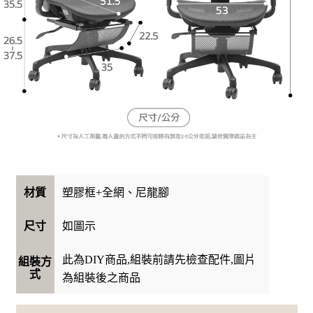
塑膠框+全網、尼龍腳
材質
如圖示
尺寸
此為DIY商品,組裝前請先檢查配件,圖片
組裝方
式
為組裝後之商品