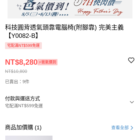
科技圓背透氣頭靠電腦椅(附腳靠) 完美主義
【Y0082-B】
宅配滿NT$599免運
NT$8,280
⚡爸氣價到
NT$10,800
已賣出：9件
付款與運送方式
宅配滿NT$599免運
付款方式
信用卡一次付款
商品加價購 (1)
查看全部
信用卡分期付款