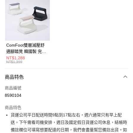
3 期 0 利率 每期
NT$2,933
21家銀行
6 期 0 利率 每期
NT$1,466
21家銀行
合作金庫商業銀行
第一商業銀行
華南商業銀行
彰化商業銀行
合作金庫商業銀行
第一商業銀行
LINE Pay
上海商業儲蓄銀行
台北富邦商業銀行
華南商業銀行
彰化商業銀行
國泰世華商業銀行
兆豐國際商業銀行
Apple Pay
上海商業儲蓄銀行
台北富邦商業銀行
臺灣中小企業銀行
台中商業銀行
國泰世華商業銀行
兆豐國際商業銀行
ComFoot雙層減壓舒
匯豐（台灣）商業銀行
華泰商業銀行
街口支付
臺灣中小企業銀行
台中商業銀行
適腳踏凳 韓國製 完美
聯邦商業銀行
遠東國際商業銀行
匯豐（台灣）商業銀行
華泰商業銀行
主義【G0222】
NT$1,288
悠遊付
元大商業銀行
永豐商業銀行
NT$1,399
聯邦商業銀行
遠東國際商業銀行
玉山商業銀行
星展（台灣）商業銀行
元大商業銀行
永豐商業銀行
Google Pay
台新國際商業銀行
中國信託商業銀行
玉山商業銀行
星展（台灣）商業銀行
商品特色
台灣樂天信用卡公司
台新國際商業銀行
中國信託商業銀行
大哥付你分期
商品編號
台灣樂天信用卡公司
相關說明
8590104
【大哥付你分期使用說明】
AFTEE先享後付
1.本服務由台灣大哥大提供，台灣大哥大用戶可立即使用無須另外申請。
商品特色
2.付款方式選擇「大哥付你分期」，訂單成立後會自動跳轉到大哥付的交易
相關說明
流程，驗證手機門號後，選擇欲分期的期數、繳款截止日，確認付款後即完
貨運公司平日配送時間9點到17點左右，週六通常只有早上配
【關於「AFTEE先享後付」】
成交易。
ATM付款
AFTEE先享後付是「在收到商品之後才付款」的支付方式。 讓您購物簡單
送，下午需看司機安排，週日及國定假日貨運公司休息，結帳時
3.實際核准額度、可分期數及費用金額請依後續交易確認頁面所載為準。
便利好安心！
4.訂單成立30分鐘內，如未前往確認交易或遇審核未通過，訂單將自動取
備註欄位可填寫想要配達的日期，我們會盡量幫您備註出貨。如
１．簡單：不需註冊會員、不需綁卡、不需儲值。