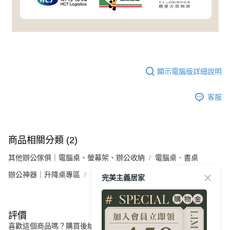
顯示電腦版詳細說明
客服
商品相關分類 (2)
其他辦公傢俱｜電腦桌、螢幕架、辦公收納
電腦桌．書桌
辦公神器｜升降桌專區
台灣｜MOTTI 電動升降桌
完美主義居家
評價
喜歡這個商品嗎？購買後給他一個好評吧