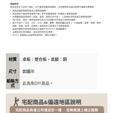
桌板：塑合板，桌腳：鋼
材質
如圖示
尺寸
組裝方
此為免DIY商品。
式