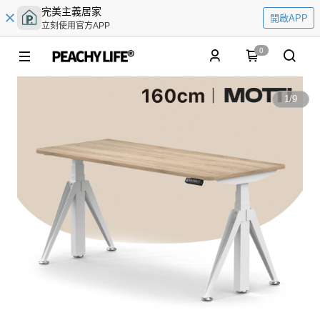
完美主義居家
開啟APP
立刻使用官方APP
0
1
/
9