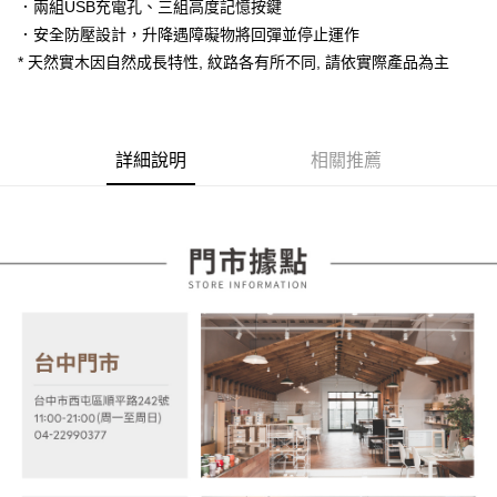
2.付款方式選擇「大哥付你分期」，訂單成立後會自動跳轉到大哥付的交易
．兩組USB充電孔、三組高度記憶按鍵
相關說明
流程，驗證手機門號後，選擇欲分期的期數、繳款截止日，確認付款後即完
【關於「AFTEE先享後付」】
．安全防壓設計，升降遇障礙物將回彈並停止運作
成交易。
ATM付款
AFTEE先享後付是「在收到商品之後才付款」的支付方式。 讓您購物簡單
* 天然實木因自然成長特性, 紋路各有所不同, 請依實際產品為主
3.實際核准額度、可分期數及費用金額請依後續交易確認頁面所載為準。
便利好安心！
4.訂單成立30分鐘內，如未前往確認交易或遇審核未通過，訂單將自動取
１．簡單：不需註冊會員、不需綁卡、不需儲值。
運送方式
消。如遇「轉專審核」未通過狀況，表示未達大哥付你分期系統評分，恕無
２．便利：只要手機號碼，簡訊認證，即可結帳。
法說明評估內容。
３．安心：先確認商品／服務後，再付款。
宅配
【繳款方式說明】
詳細說明
相關推薦
1.分期款項不併入電信帳單，「大哥付你分期」於每月結算日後寄送繳費提
每筆NT$100，滿NT$599(含以上)免運費
【「AFTEE先享後付」結帳流程】
醒簡訊。
１．於結帳方式選擇「AFTEE先享後付」後，將跳轉至「AFTEE先享後付」
2.透過簡訊連結打開帳單後，可選擇「超商條碼／台灣大直營門市／銀行轉
結帳頁面，進行簡訊認證並確認金額後，即可完成結帳。
帳／街口支付／iPASS MONEY」等通路繳費。
２．訂單成立數日內，您將收到繳費通知簡訊。
３．收到繳費通知簡訊後14天內，點擊此簡訊中的連結，可透過四大超商／
【注意事項】
ATM／網路銀行／等多元方式進行付款，方視為交易完成。
1.本服務係由「台灣大哥大股份有限公司」（以下簡稱本公司）所提供，讓
※ 請注意：結帳手續完成當下不需立刻繳費，但若您需要取消訂單，請聯絡
用戶於交易時，得透過本服務購買商品或服務，並由商店將買賣／分期付款
購買商品的店家。未經商家同意取消之訂單仍視為有效，需透過AFTEE先享
買賣價金債權讓與本公司後，依約使用本公司帳單繳交帳款。
後付繳納相關費用。
2.基於同意付款使用「大哥付你分期」之契約關係目的，商店將以您的個人
※ 交易是否成功請以「AFTEE先享後付 」之結帳頁面顯示為準，若有關於
資料（包含姓名、電話或地址）提供予台灣大哥大進項蒐集、處理及利用，
是否繳費成功／繳費後需取消欲退款等相關疑問，請聯繫「AFTEE先享後付
由本公司與您本人進行分期帳單所需資料之確認、核對及更正。
客戶支援中心」
https://netprotections.freshdesk.com/support/home
3.完整用戶服務條款，請詳閱以下連結：
https://oppay.tw/userRule
【注意事項】
１．透過由恩沛科技股份有限公司提供之「AFTEE先享後付」服務完成之交
易，需依本服務之必要範圍內提供個人資料，並將交易相關給付款項請求債
權轉讓予恩沛科技股份有限公司。