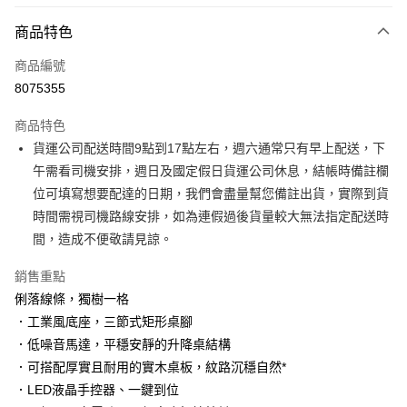
付款方式
商品特色
信用卡一次付款
商品編號
信用卡分期付款
8075355
3 期 0 利率 每期
NT$6,430
21家銀行
商品特色
6 期 0 利率 每期
NT$3,215
21家銀行
合作金庫商業銀行
第一商業銀行
貨運公司配送時間9點到17點左右，週六通常只有早上配送，下
華南商業銀行
彰化商業銀行
合作金庫商業銀行
第一商業銀行
LINE Pay
午需看司機安排，週日及國定假日貨運公司休息，結帳時備註欄
上海商業儲蓄銀行
台北富邦商業銀行
華南商業銀行
彰化商業銀行
國泰世華商業銀行
兆豐國際商業銀行
位可填寫想要配達的日期，我們會盡量幫您備註出貨，實際到貨
Apple Pay
上海商業儲蓄銀行
台北富邦商業銀行
臺灣中小企業銀行
台中商業銀行
時間需視司機路線安排，如為連假過後貨量較大無法指定配送時
國泰世華商業銀行
兆豐國際商業銀行
匯豐（台灣）商業銀行
華泰商業銀行
街口支付
臺灣中小企業銀行
台中商業銀行
間，造成不便敬請見諒。
聯邦商業銀行
遠東國際商業銀行
匯豐（台灣）商業銀行
華泰商業銀行
悠遊付
元大商業銀行
永豐商業銀行
銷售重點
聯邦商業銀行
遠東國際商業銀行
玉山商業銀行
星展（台灣）商業銀行
元大商業銀行
永豐商業銀行
俐落線條，獨樹一格
Google Pay
台新國際商業銀行
中國信託商業銀行
玉山商業銀行
星展（台灣）商業銀行
．工業風底座，三節式矩形桌腳
台灣樂天信用卡公司
台新國際商業銀行
中國信託商業銀行
大哥付你分期
．低噪音馬達，平穩安靜的升降桌結構
台灣樂天信用卡公司
相關說明
．可搭配厚實且耐用的實木桌板，紋路沉穩自然*
【大哥付你分期使用說明】
．LED液晶手控器、一鍵到位
AFTEE先享後付
1.本服務由台灣大哥大提供，台灣大哥大用戶可立即使用無須另外申請。