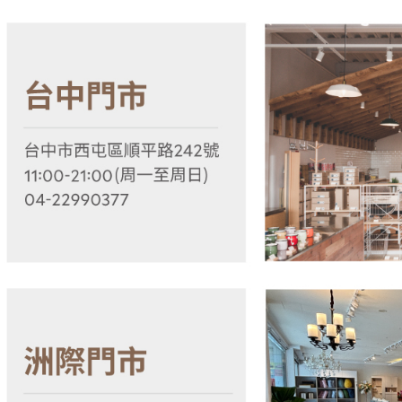
即時審查
結果請求
５．嚴禁
形，恩沛
動。