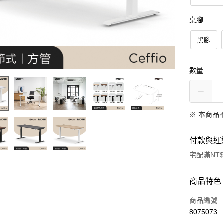
桌腳
黑腳
數量
※ 本商品
付款與運
宅配滿NT$
付款方式
商品特色
信用卡一
商品編號
8075073
信用卡分