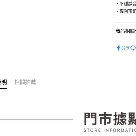
運送方式
．平穩靜音
無法說明
３．安心
【繳款方
．專利預組
宅配
1.分期款
【「AFT
醒簡訊。
每筆NT$1
１．於結帳
2.透過簡
付」結帳
商品相關分
帳／街口支
２．訂單
３．收到繳
【注意事
其他辦公
／ATM／
1.本服務
分享
※ 請注意
辦公神器
用戶於交
絡購買商品
款買賣價
先享後付
2.基於同
※ 交易是
資料（包
是否繳費成
用，由本
付客戶支
3.完整用
說明
相關推薦
【注意事
１．透過由
交易，需
求債權轉
２．關於
https://aft
３．未成
「AFTE
任。
４．使用「