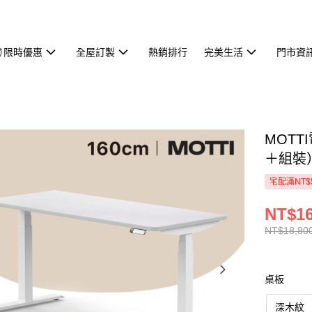
⏰限時優惠
全屋訂製
熱銷排行
完美生活
門市資
MOTT
＋組裝）
宅配滿NT$
NT$16
NT$18,80
桌板
深木紋