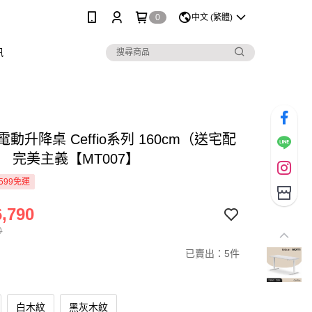
0
中文 (繁體)
訊
I電動升降桌 Ceffio系列 160cm（送宅配
 完美主義【MT007】
599免運
,790
0
已賣出：5件
白木紋
黑灰木紋