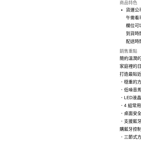
商品特色
3 期 
貨運公
6 期 
合作金
午需看
華南商
欄位可
合作金
LINE Pay
上海商
華南商
到貨時
國泰世
Apple Pay
上海商
配送時
臺灣中
國泰世
匯豐（
街口支付
銷售重點
臺灣中
聯邦商
簡約溫潤
匯豐（
悠遊付
元大商
聯邦商
家庭裡的
玉山商
元大商
Google Pa
打造最貼
台新國
玉山商
．穏重的
台灣樂
台新國
大哥付你
．低噪音
台灣樂
相關說明
．LED液
【大哥付
AFTEE先
1.本服務
．4 組常
2.付款方
相關說明
．桌面安
流程，驗
【關於「A
．支援藍牙
ATM付款
完成交易
AFTEE
3.實際核
購藍牙控制
便利好安
4.訂單成
１．簡單
．三節式方
消。如遇
２．便利