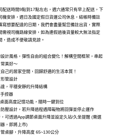
0 利率 每期
NT$5,596
21家銀行
司配送時間9點到17點左右，週六通常只有早上配送，下
0 利率 每期
NT$2,798
21家銀行
庫商業銀行
第一商業銀行
司機安排，週日及國定假日貨運公司休息，結帳時備註
業銀行
彰化商業銀行
填寫想要配達的日期，我們會盡量幫您備註出貨，實際
庫商業銀行
第一商業銀行
業儲蓄銀行
台北富邦商業銀行
業銀行
彰化商業銀行
間需視司機路線安排，如為連假過後貨量較大無法指定
華商業銀行
兆豐國際商業銀行
業儲蓄銀行
台北富邦商業銀行
間，造成不便敬請見諒。
小企業銀行
台中商業銀行
華商業銀行
兆豐國際商業銀行
台灣）商業銀行
華泰商業銀行
小企業銀行
台中商業銀行
業銀行
遠東國際商業銀行
的設計風格，彈性自由的組合變化！解構空間框架，串起
台灣）商業銀行
華泰商業銀行
業銀行
永豐商業銀行
業銀行
遠東國際商業銀行
日常美好～
業銀行
星展（台灣）商業銀行
業銀行
永豐商業銀行
y
近自己的居家空間，回歸舒適的生活本質！
際商業銀行
中國信託商業銀行
業銀行
星展（台灣）商業銀行
方形管設計
天信用卡公司
際商業銀行
中國信託商業銀行
分期
馬達，平穩安靜的升降結構
天信用卡公司
晶手控器
你分期使用說明】
享後付
由台灣大哥大提供，台灣大哥大用戶可立即使用無須另外申請。
用桌面高度記憶功能，隨時一鍵到位
式選擇「大哥付你分期」，訂單成立後會自動跳轉到大哥付的交易
全防壓設計，若升降過程遇障礙物將回彈並停止運作
證手機門號後，選擇欲分期的期數、繳款截止日，確認付款後即
FTEE先享後付」】
，可透過App調節桌面升降並設定久站/久坐提醒 (需選
。
先享後付是「在收到商品之後才付款」的支付方式。 讓您購物簡單
准額度、可分期數及費用金額請依後續交易確認頁面所載為準。
器，即將上市)
心！
立30分鐘內，如未前往確認交易或遇審核未通過，訂單將自動取
：不需註冊會員、不需綁卡、不需儲值。
管桌腳，升降高度 65~130公分
「轉專審核」未通過狀況，表示未達大哥付你分期系統評分，恕
：只要手機號碼，簡訊認證，即可結帳。