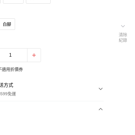
白腳
清除
紀錄
不適用折價券
送方式
599免運
次付款
期付款