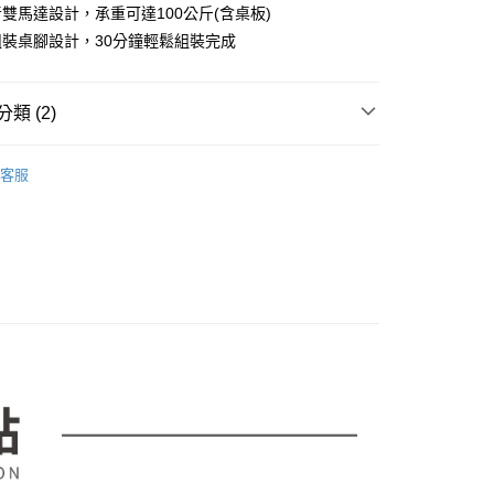
雙馬達設計，承重可達100公斤(含桌板)
評估內容。
：先確認商品／服務後，再付款。
式說明】
裝桌腳設計，30分鐘輕鬆組裝完成
項不併入電信帳單，「大哥付你分期」於每月結算日後寄送繳費提
EE先享後付」結帳流程】
00，滿NT$599(含以上)免運費
方式選擇「AFTEE先享後付」後，將跳轉至「AFTEE先享後
訊連結打開帳單後，可選擇「超商條碼／台灣大直營門市／銀行轉
頁面，進行簡訊認證並確認金額後，即可完成結帳。
類 (2)
付／iPASS MONEY」等通路繳費。
成立數日內，您將收到繳費通知簡訊。
費通知簡訊後14天內，點擊此簡訊中的連結，可透過四大超商
項】
傢俱｜電腦桌、螢幕架、辦公收納
電腦桌．書桌
網路銀行／等多元方式進行付款，方視為交易完成。
係由「台灣大哥大股份有限公司」（以下簡稱本公司）所提供，讓
客服
：結帳手續完成當下不需立刻繳費，但若您需要取消訂單，請聯
｜升降桌專區
易時，得透過本服務購買商品或服務，並由商店將買賣／分期付
台灣｜MOTTI 電動升降桌
的店家。未經商家同意取消之訂單仍視為有效，需透過AFTEE
金債權讓與本公司後，依約使用本公司帳單繳交帳款。
繳納相關費用。
意付款使用「大哥付你分期」之契約關係目的，商店將以您的個人
否成功請以「AFTEE先享後付 」之結帳頁面顯示為準，若有關於
含姓名、電話或地址）提供予台灣大哥大進項蒐集、處理及利
功／繳費後需取消欲退款等相關疑問，請聯繫「AFTEE先享後
公司與您本人進行分期帳單所需資料之確認、核對及更正。
援中心」
https://netprotections.freshdesk.com/support/home
戶服務條款，請詳閱以下連結：
https://oppay.tw/userRule
項】
恩沛科技股份有限公司提供之「AFTEE先享後付」服務完成之
依本服務之必要範圍內提供個人資料，並將交易相關給付款項請
讓予恩沛科技股份有限公司。
個人資料處理事宜，請瀏覽以下網址：
ee.tw/terms/#terms3
年的使用者請事先徵得法定代理人或監護人之同意方可使用
E先享後付」，若未經同意申辦者引起之損失，本公司不負相關責
AFTEE先享後付」時，將依據個別帳號之用戶狀況，依本公司