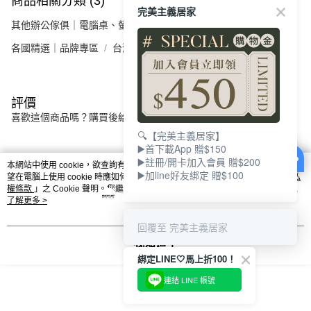
商品相關分類 (3)
查看全部
完美主義居家
其他辦公傢俱｜電腦桌、螢幕架、辦公收納
電腦桌．書桌
各國精選｜品牌專區
台灣｜FUNTE 電動升降桌
評價
喜歡這個商品嗎？購買後給他一個好評吧
🔍【完美主義居家】
▶️首下載App 贈$150
▶️註冊/開卡加入會員 贈$200
本分類熱銷
全站排行
本網站中使用 cookie，欲查詢有關本網站使用 cookie 方式之詳情，及若您不希
▶️加line好友綁定 贈$100
望在電腦上使用 cookie 時應如何變更電腦的 cookie 設定，請參閱本網站「
隱私
權條款
」之 Cookie 聲明。您繼續使用本網站即表示您同意本公司得按本網站使
用條款之 Cookie 聲明使用 cookie。
了解更多 >
熱門標籤
回覆至 完美主義居家
我知道了
綁定LINE🤍馬上折100！
連結 LINE 帳號