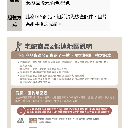
顏色
木/菸草橡木/白色/黑色
此為DIY商品，組前請先檢查配件，圖片
組裝方
為組裝後之成品。
式