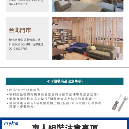
２．關於個人資料處理事宜，請瀏覽以下網址：
https://aftee.tw/terms/#terms3
３．未成年的使用者請事先徵得法定代理人或監護人之同意方可使用
「AFTEE先享後付」，若未經同意申辦者引起之損失，本公司不負相關責
任。
４．使用「AFTEE先享後付」時，將依據個別帳號之用戶狀況，依本公司即
時審查核予不同之上限額度；若仍有額度不足之情形，本公司將視審查結果
請求用戶進行身份認證。
５．嚴禁一人註冊多個帳號或使用他人資訊註冊。若發現惡意使用之情形，
恩沛科技股份有限公司將有權停止該用戶之使用額度並採取法律行動。