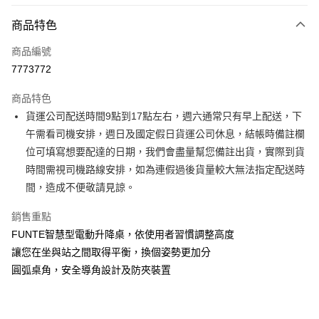
付款方式
商品特色
信用卡一次付款
商品編號
信用卡分期付款
7773772
3 期 0 利率 每期
NT$4,330
21家銀行
商品特色
6 期 0 利率 每期
NT$2,165
21家銀行
合作金庫商業銀行
第一商業銀行
貨運公司配送時間9點到17點左右，週六通常只有早上配送，下
華南商業銀行
彰化商業銀行
合作金庫商業銀行
第一商業銀行
LINE Pay
午需看司機安排，週日及國定假日貨運公司休息，結帳時備註欄
上海商業儲蓄銀行
台北富邦商業銀行
華南商業銀行
彰化商業銀行
國泰世華商業銀行
兆豐國際商業銀行
位可填寫想要配達的日期，我們會盡量幫您備註出貨，實際到貨
Apple Pay
上海商業儲蓄銀行
台北富邦商業銀行
臺灣中小企業銀行
台中商業銀行
時間需視司機路線安排，如為連假過後貨量較大無法指定配送時
國泰世華商業銀行
兆豐國際商業銀行
匯豐（台灣）商業銀行
華泰商業銀行
街口支付
臺灣中小企業銀行
台中商業銀行
間，造成不便敬請見諒。
聯邦商業銀行
遠東國際商業銀行
匯豐（台灣）商業銀行
華泰商業銀行
悠遊付
元大商業銀行
永豐商業銀行
銷售重點
聯邦商業銀行
遠東國際商業銀行
玉山商業銀行
星展（台灣）商業銀行
元大商業銀行
永豐商業銀行
FUNTE智慧型電動升降桌，依使用者習慣調整高度
Google Pay
台新國際商業銀行
中國信託商業銀行
玉山商業銀行
星展（台灣）商業銀行
讓您在坐與站之間取得平衡，換個姿勢更加分
台灣樂天信用卡公司
台新國際商業銀行
中國信託商業銀行
大哥付你分期
圓弧桌角，安全導角設計及防夾裝置
台灣樂天信用卡公司
相關說明
【大哥付你分期使用說明】
AFTEE先享後付
1.本服務由台灣大哥大提供，台灣大哥大用戶可立即使用無須另外申請。