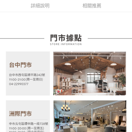
2.付款方式選擇「大哥付你分期」，訂單成立後會自動跳轉到大哥付的交易
相關說明
詳細說明
相關推薦
流程，驗證手機門號後，選擇欲分期的期數、繳款截止日，確認付款後即完
【關於「AFTEE先享後付」】
成交易。
ATM付款
AFTEE先享後付是「在收到商品之後才付款」的支付方式。 讓您購物簡單
3.實際核准額度、可分期數及費用金額請依後續交易確認頁面所載為準。
便利好安心！
4.訂單成立30分鐘內，如未前往確認交易或遇審核未通過，訂單將自動取
１．簡單：不需註冊會員、不需綁卡、不需儲值。
運送方式
消。如遇「轉專審核」未通過狀況，表示未達大哥付你分期系統評分，恕無
２．便利：只要手機號碼，簡訊認證，即可結帳。
法說明評估內容。
３．安心：先確認商品／服務後，再付款。
宅配
【繳款方式說明】
1.分期款項不併入電信帳單，「大哥付你分期」於每月結算日後寄送繳費提
每筆NT$100，滿NT$599(含以上)免運費
【「AFTEE先享後付」結帳流程】
醒簡訊。
１．於結帳方式選擇「AFTEE先享後付」後，將跳轉至「AFTEE先享後付」
2.透過簡訊連結打開帳單後，可選擇「超商條碼／台灣大直營門市／銀行轉
結帳頁面，進行簡訊認證並確認金額後，即可完成結帳。
帳／街口支付／iPASS MONEY」等通路繳費。
２．訂單成立數日內，您將收到繳費通知簡訊。
３．收到繳費通知簡訊後14天內，點擊此簡訊中的連結，可透過四大超商／
【注意事項】
ATM／網路銀行／等多元方式進行付款，方視為交易完成。
1.本服務係由「台灣大哥大股份有限公司」（以下簡稱本公司）所提供，讓
※ 請注意：結帳手續完成當下不需立刻繳費，但若您需要取消訂單，請聯絡
用戶於交易時，得透過本服務購買商品或服務，並由商店將買賣／分期付款
購買商品的店家。未經商家同意取消之訂單仍視為有效，需透過AFTEE先享
買賣價金債權讓與本公司後，依約使用本公司帳單繳交帳款。
後付繳納相關費用。
2.基於同意付款使用「大哥付你分期」之契約關係目的，商店將以您的個人
※ 交易是否成功請以「AFTEE先享後付 」之結帳頁面顯示為準，若有關於
資料（包含姓名、電話或地址）提供予台灣大哥大進項蒐集、處理及利用，
是否繳費成功／繳費後需取消欲退款等相關疑問，請聯繫「AFTEE先享後付
由本公司與您本人進行分期帳單所需資料之確認、核對及更正。
客戶支援中心」
https://netprotections.freshdesk.com/support/home
3.完整用戶服務條款，請詳閱以下連結：
https://oppay.tw/userRule
【注意事項】
１．透過由恩沛科技股份有限公司提供之「AFTEE先享後付」服務完成之交
易，需依本服務之必要範圍內提供個人資料，並將交易相關給付款項請求債
權轉讓予恩沛科技股份有限公司。