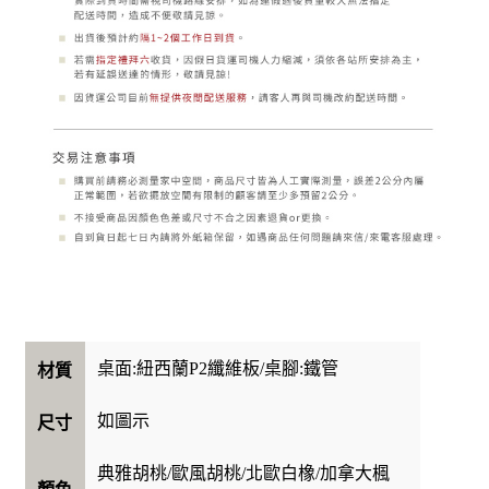
桌面:紐西蘭P2纖維板/桌腳:鐵管
材質
如圖示
尺寸
典雅胡桃/歐風胡桃/北歐白橡/加拿大楓