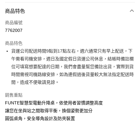
付款方式
商品特色
信用卡一次付款
商品編號
信用卡分期付款
7762007
3 期 0 利率 每期
NT$5,333
21家銀行
商品特色
6 期 0 利率 每期
NT$2,666
21家銀行
合作金庫商業銀行
第一商業銀行
貨運公司配送時間9點到17點左右，週六通常只有早上配送，下
華南商業銀行
彰化商業銀行
合作金庫商業銀行
第一商業銀行
LINE Pay
午需看司機安排，週日及國定假日貨運公司休息，結帳時備註欄
上海商業儲蓄銀行
台北富邦商業銀行
華南商業銀行
彰化商業銀行
國泰世華商業銀行
兆豐國際商業銀行
位可填寫想要配達的日期，我們會盡量幫您備註出貨，實際到貨
Apple Pay
上海商業儲蓄銀行
台北富邦商業銀行
臺灣中小企業銀行
台中商業銀行
時間需視司機路線安排，如為連假過後貨量較大無法指定配送時
國泰世華商業銀行
兆豐國際商業銀行
匯豐（台灣）商業銀行
華泰商業銀行
街口支付
臺灣中小企業銀行
台中商業銀行
間，造成不便敬請見諒。
聯邦商業銀行
遠東國際商業銀行
匯豐（台灣）商業銀行
華泰商業銀行
悠遊付
元大商業銀行
永豐商業銀行
銷售重點
聯邦商業銀行
遠東國際商業銀行
玉山商業銀行
星展（台灣）商業銀行
元大商業銀行
永豐商業銀行
FUNTE智慧型電動升降桌，依使用者習慣調整高度
Google Pay
台新國際商業銀行
中國信託商業銀行
玉山商業銀行
星展（台灣）商業銀行
讓您在坐與站之間取得平衡，換個姿勢更加分
台灣樂天信用卡公司
台新國際商業銀行
中國信託商業銀行
大哥付你分期
圓弧桌角，安全導角設計及防夾裝置
台灣樂天信用卡公司
相關說明
【大哥付你分期使用說明】
AFTEE先享後付
1.本服務由台灣大哥大提供，台灣大哥大用戶可立即使用無須另外申請。