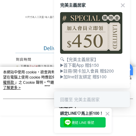
完美主義居家
🔍【完美主義居家】
▶️首下載App 贈$150
▶️註冊/開卡加入會員 贈$200
本網站中使用 cookie，欲查詢有關本網站使用 cookie 方式之詳情，及若您不希
▶️加line好友綁定 贈$100
望在電腦上使用 cookie 時應如何變更電腦的 cookie 設定，請參閱本網站「
隱私
權條款
」之 Cookie 聲明。您繼續使用本網站即表示您同意本公司得按本網站使
用條款之 Cookie 聲明使用 cookie。
了解更多 >
回覆至 完美主義居家
我知道了
綁定LINE🤍馬上折100！
連結 LINE 帳號