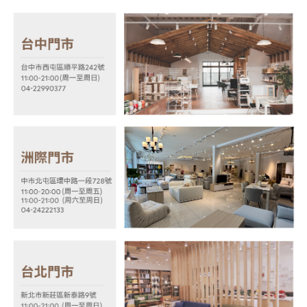
２．關於個人資料處理事宜，請瀏覽以下網址：
https://aftee.tw/terms/#terms3
３．未成年的使用者請事先徵得法定代理人或監護人之同意方可使用
「AFTEE先享後付」，若未經同意申辦者引起之損失，本公司不負相關責
任。
４．使用「AFTEE先享後付」時，將依據個別帳號之用戶狀況，依本公司即
時審查核予不同之上限額度；若仍有額度不足之情形，本公司將視審查結果
請求用戶進行身份認證。
５．嚴禁一人註冊多個帳號或使用他人資訊註冊。若發現惡意使用之情形，
恩沛科技股份有限公司將有權停止該用戶之使用額度並採取法律行動。