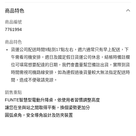
付款方式
商品特色
信用卡一次付款
商品編號
信用卡分期付款
7761994
3 期 0 利率 每期
NT$5,333
21家銀行
商品特色
6 期 0 利率 每期
NT$2,666
21家銀行
合作金庫商業銀行
第一商業銀行
貨運公司配送時間9點到17點左右，週六通常只有早上配送，下
華南商業銀行
彰化商業銀行
合作金庫商業銀行
第一商業銀行
LINE Pay
午需看司機安排，週日及國定假日貨運公司休息，結帳時備註欄
上海商業儲蓄銀行
台北富邦商業銀行
華南商業銀行
彰化商業銀行
國泰世華商業銀行
兆豐國際商業銀行
位可填寫想要配達的日期，我們會盡量幫您備註出貨，實際到貨
Apple Pay
上海商業儲蓄銀行
台北富邦商業銀行
臺灣中小企業銀行
台中商業銀行
時間需視司機路線安排，如為連假過後貨量較大無法指定配送時
國泰世華商業銀行
兆豐國際商業銀行
匯豐（台灣）商業銀行
華泰商業銀行
街口支付
臺灣中小企業銀行
台中商業銀行
間，造成不便敬請見諒。
聯邦商業銀行
遠東國際商業銀行
匯豐（台灣）商業銀行
華泰商業銀行
悠遊付
元大商業銀行
永豐商業銀行
銷售重點
聯邦商業銀行
遠東國際商業銀行
玉山商業銀行
星展（台灣）商業銀行
元大商業銀行
永豐商業銀行
FUNTE智慧型電動升降桌，依使用者習慣調整高度
Google Pay
台新國際商業銀行
中國信託商業銀行
玉山商業銀行
星展（台灣）商業銀行
讓您在坐與站之間取得平衡，換個姿勢更加分
台灣樂天信用卡公司
台新國際商業銀行
中國信託商業銀行
大哥付你分期
圓弧桌角，安全導角設計及防夾裝置
台灣樂天信用卡公司
相關說明
【大哥付你分期使用說明】
AFTEE先享後付
1.本服務由台灣大哥大提供，台灣大哥大用戶可立即使用無須另外申請。