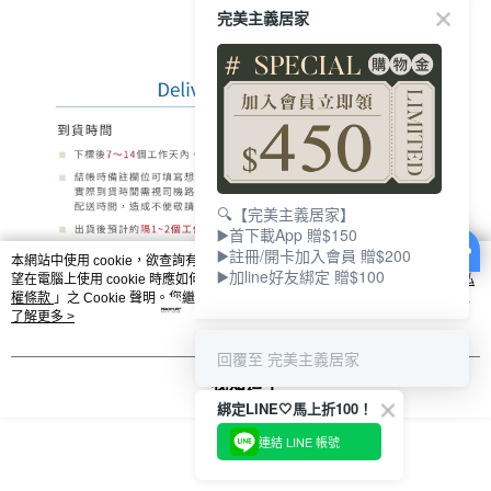
完美主義居家
🔍【完美主義居家】
▶️首下載App 贈$150
▶️註冊/開卡加入會員 贈$200
本網站中使用 cookie，欲查詢有關本網站使用 cookie 方式之詳情，及若您不希
▶️加line好友綁定 贈$100
望在電腦上使用 cookie 時應如何變更電腦的 cookie 設定，請參閱本網站「
隱私
權條款
」之 Cookie 聲明。您繼續使用本網站即表示您同意本公司得按本網站使
用條款之 Cookie 聲明使用 cookie。
了解更多 >
回覆至 完美主義居家
我知道了
綁定LINE🤍馬上折100！
連結 LINE 帳號