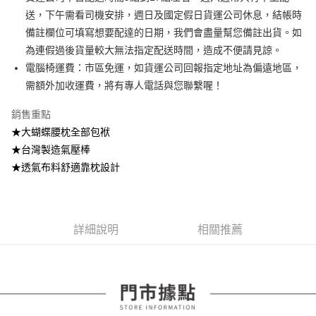
成交易。
ATM付款
AFTEE先享後付是「在收到商品之後才付款」的支付方式。 讓您購物簡單
送，下午需看司機安排，週日及國定假日貨運公司休息，結帳時
3.實際核准額度、可分期數及費用金額請依後續交易確認頁面所載為準。
便利好安心！
4.訂單成立30分鐘內，如未前往確認交易或遇審核未通過，訂單將自動取
備註欄位可填寫想要配達的日期，我們會盡量幫您備註出貨。如
１．簡單：不需註冊會員、不需綁卡、不需儲值。
運送方式
消。如遇「轉專審核」未通過狀況，表示未達大哥付你分期系統評分，恕無
２．便利：只要手機號碼，簡訊認證，即可結帳。
為連假過後貨量較大無法指定配送時間，造成不便請見諒。
法說明評估內容。
３．安心：先確認商品／服務後，再付款。
宅配
電腦椅運費：市區免運，如貨運公司回報指定地址為偏遠地區，
【繳款方式說明】
1.分期款項不併入電信帳單，「大哥付你分期」於每月結算日後寄送繳費提
每筆NT$100，滿NT$599(含以上)免運費
需額外加收運費，將有專人電話與您聯繫喔！
【「AFTEE先享後付」結帳流程】
醒簡訊。
１．於結帳方式選擇「AFTEE先享後付」後，將跳轉至「AFTEE先享後付」
2.透過簡訊連結打開帳單後，可選擇「超商條碼／台灣大直營門市／銀行轉
結帳頁面，進行簡訊認證並確認金額後，即可完成結帳。
銷售重點
帳／街口支付／iPASS MONEY」等通路繳費。
２．訂單成立數日內，您將收到繳費通知簡訊。
★大蝴蝶腰枕全部包袱
３．收到繳費通知簡訊後14天內，點擊此簡訊中的連結，可透過四大超商／
【注意事項】
★台灣製造氣壓棒
ATM／網路銀行／等多元方式進行付款，方視為交易完成。
1.本服務係由「台灣大哥大股份有限公司」（以下簡稱本公司）所提供，讓
※ 請注意：結帳手續完成當下不需立刻繳費，但若您需要取消訂單，請聯絡
★透氣布料舒適靠枕設計
用戶於交易時，得透過本服務購買商品或服務，並由商店將買賣／分期付款
購買商品的店家。未經商家同意取消之訂單仍視為有效，需透過AFTEE先享
買賣價金債權讓與本公司後，依約使用本公司帳單繳交帳款。
後付繳納相關費用。
2.基於同意付款使用「大哥付你分期」之契約關係目的，商店將以您的個人
※ 交易是否成功請以「AFTEE先享後付 」之結帳頁面顯示為準，若有關於
資料（包含姓名、電話或地址）提供予台灣大哥大進項蒐集、處理及利用，
是否繳費成功／繳費後需取消欲退款等相關疑問，請聯繫「AFTEE先享後付
由本公司與您本人進行分期帳單所需資料之確認、核對及更正。
客戶支援中心」
https://netprotections.freshdesk.com/support/home
詳細說明
相關推薦
3.完整用戶服務條款，請詳閱以下連結：
https://oppay.tw/userRule
【注意事項】
１．透過由恩沛科技股份有限公司提供之「AFTEE先享後付」服務完成之交
易，需依本服務之必要範圍內提供個人資料，並將交易相關給付款項請求債
權轉讓予恩沛科技股份有限公司。
２．關於個人資料處理事宜，請瀏覽以下網址：
https://aftee.tw/terms/#terms3