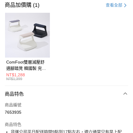
信用卡一次付款
商品加價購 (1)
查看全部
信用卡分期付款
3 期 0 利率 每期
NT$793
21家銀行
6 期 0 利率 每期
NT$396
21家銀行
合作金庫商業銀行
第一商業銀行
華南商業銀行
彰化商業銀行
合作金庫商業銀行
第一商業銀行
LINE Pay
上海商業儲蓄銀行
台北富邦商業銀行
華南商業銀行
彰化商業銀行
國泰世華商業銀行
兆豐國際商業銀行
Apple Pay
上海商業儲蓄銀行
台北富邦商業銀行
臺灣中小企業銀行
台中商業銀行
國泰世華商業銀行
兆豐國際商業銀行
ComFoot雙層減壓舒
匯豐（台灣）商業銀行
華泰商業銀行
街口支付
臺灣中小企業銀行
台中商業銀行
適腳踏凳 韓國製 完美
聯邦商業銀行
遠東國際商業銀行
匯豐（台灣）商業銀行
華泰商業銀行
主義【G0222】
NT$1,288
悠遊付
元大商業銀行
永豐商業銀行
NT$1,399
聯邦商業銀行
遠東國際商業銀行
玉山商業銀行
星展（台灣）商業銀行
元大商業銀行
永豐商業銀行
Google Pay
台新國際商業銀行
中國信託商業銀行
玉山商業銀行
星展（台灣）商業銀行
商品特色
台灣樂天信用卡公司
台新國際商業銀行
中國信託商業銀行
大哥付你分期
商品編號
台灣樂天信用卡公司
相關說明
7653935
【大哥付你分期使用說明】
AFTEE先享後付
1.本服務由台灣大哥大提供，台灣大哥大用戶可立即使用無須另外申請。
商品特色
2.付款方式選擇「大哥付你分期」，訂單成立後會自動跳轉到大哥付的交易
相關說明
流程，驗證手機門號後，選擇欲分期的期數、繳款截止日，確認付款後即完
貨運公司平日配送時間9點到17點左右，週六通常只有早上配
【關於「AFTEE先享後付」】