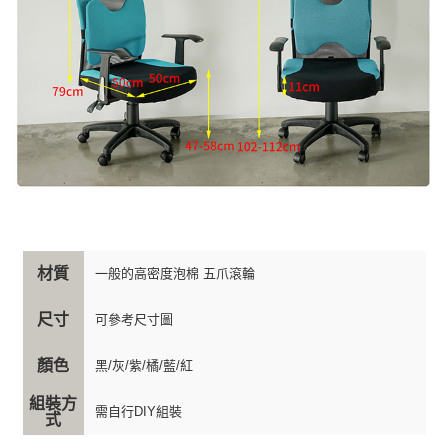
材質
一般的高密度泡棉 五爪滾輪
尺寸
可參考尺寸圖
顏色
黑/灰/紫/橘/藍/紅
組裝方
需自行DIY組裝
式