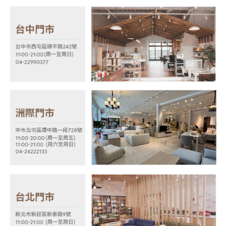
３．未成年的使用者請事先徵得法定代理人或監護人之同意方可使用
「AFTEE先享後付」，若未經同意申辦者引起之損失，本公司不負相關責
任。
４．使用「AFTEE先享後付」時，將依據個別帳號之用戶狀況，依本公司即
時審查核予不同之上限額度；若仍有額度不足之情形，本公司將視審查結果
請求用戶進行身份認證。
５．嚴禁一人註冊多個帳號或使用他人資訊註冊。若發現惡意使用之情形，
恩沛科技股份有限公司將有權停止該用戶之使用額度並採取法律行動。