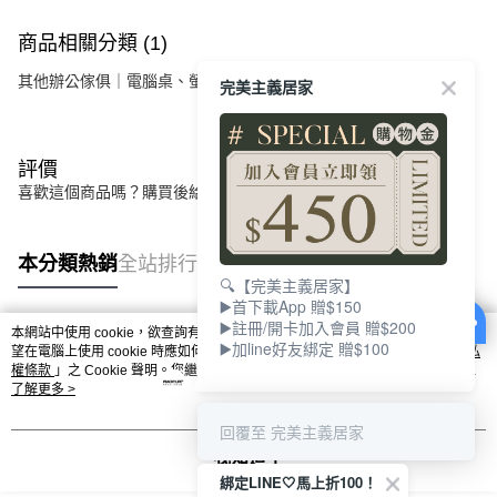
商品相關分類 (1)
其他辦公傢俱｜電腦桌、螢幕架、辦公收納
電腦椅．辦公椅
完美主義居家
評價
喜歡這個商品嗎？購買後給他一個好評吧
本分類熱銷
全站排行
🔍【完美主義居家】
▶️首下載App 贈$150
▶️註冊/開卡加入會員 贈$200
本網站中使用 cookie，欲查詢有關本網站使用 cookie 方式之詳情，及若您不希
▶️加line好友綁定 贈$100
熱門標籤
望在電腦上使用 cookie 時應如何變更電腦的 cookie 設定，請參閱本網站「
隱私
權條款
」之 Cookie 聲明。您繼續使用本網站即表示您同意本公司得按本網站使
用條款之 Cookie 聲明使用 cookie。
了解更多 >
回覆至 完美主義居家
我知道了
綁定LINE🤍馬上折100！