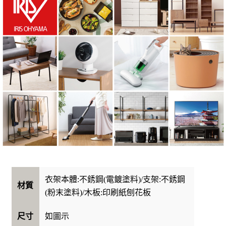
衣架本體:不銹鋼(電鍍塗料)/支架:不銹鋼
材質
(粉末塗料)/木板:印刷紙刨花板
如圖示
尺寸