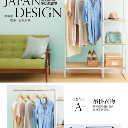
https://aftee.tw/terms/#terms3
３．未成年的使用者請事先徵得法定代理人或監護人之同意方可使用
「AFTEE先享後付」，若未經同意申辦者引起之損失，本公司不負相關責
任。
４．使用「AFTEE先享後付」時，將依據個別帳號之用戶狀況，依本公司即
時審查核予不同之上限額度；若仍有額度不足之情形，本公司將視審查結果
請求用戶進行身份認證。
５．嚴禁一人註冊多個帳號或使用他人資訊註冊。若發現惡意使用之情形，
恩沛科技股份有限公司將有權停止該用戶之使用額度並採取法律行動。