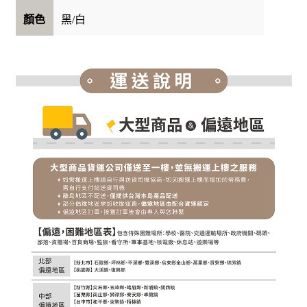
黑/白
顏色