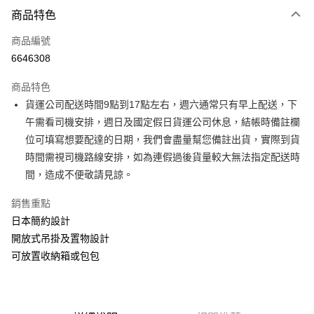
付款方式
商品特色
信用卡一次付款
商品編號
信用卡分期付款
6646308
3 期 0 利率 每期
NT$730
21家銀行
商品特色
6 期 0 利率 每期
NT$365
21家銀行
合作金庫商業銀行
第一商業銀行
貨運公司配送時間9點到17點左右，週六通常只有早上配送，下
華南商業銀行
彰化商業銀行
合作金庫商業銀行
第一商業銀行
LINE Pay
午需看司機安排，週日及國定假日貨運公司休息，結帳時備註欄
上海商業儲蓄銀行
台北富邦商業銀行
華南商業銀行
彰化商業銀行
國泰世華商業銀行
兆豐國際商業銀行
位可填寫想要配達的日期，我們會盡量幫您備註出貨，實際到貨
Apple Pay
上海商業儲蓄銀行
台北富邦商業銀行
臺灣中小企業銀行
台中商業銀行
時間需視司機路線安排，如為連假過後貨量較大無法指定配送時
國泰世華商業銀行
兆豐國際商業銀行
匯豐（台灣）商業銀行
華泰商業銀行
街口支付
臺灣中小企業銀行
台中商業銀行
間，造成不便敬請見諒。
聯邦商業銀行
遠東國際商業銀行
匯豐（台灣）商業銀行
華泰商業銀行
悠遊付
元大商業銀行
永豐商業銀行
銷售重點
聯邦商業銀行
遠東國際商業銀行
玉山商業銀行
星展（台灣）商業銀行
元大商業銀行
永豐商業銀行
日本簡約設計
Google Pay
台新國際商業銀行
中國信託商業銀行
玉山商業銀行
星展（台灣）商業銀行
開放式吊掛及置物設計
台灣樂天信用卡公司
台新國際商業銀行
中國信託商業銀行
大哥付你分期
可放置收納箱或包包
台灣樂天信用卡公司
相關說明
【大哥付你分期使用說明】
AFTEE先享後付
1.本服務由台灣大哥大提供，台灣大哥大用戶可立即使用無須另外申請。
2.付款方式選擇「大哥付你分期」，訂單成立後會自動跳轉到大哥付的交易
相關說明