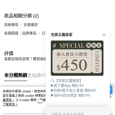
商品相關分類 (2)
收納專區
衣櫥層架
各國精選｜品牌專區
日本｜IRIS 收納系列
完美主義居家
評價
喜歡這個商品嗎？購買後給他一個好評吧
本分類熱銷
全站排行
🔍【完美主義居家】
▶️首下載App 贈$150
▶️註冊/開卡加入會員 贈$200
本網站中使用 cookie，欲查詢有關本網站使用 cookie 方式之詳情，及若您不希
▶️加line好友綁定 贈$100
熱門標籤
望在電腦上使用 cookie 時應如何變更電腦的 cookie 設定，請參閱本網站「
隱私
權條款
」之 Cookie 聲明。您繼續使用本網站即表示您同意本公司得按本網站使
用條款之 Cookie 聲明使用 cookie。
了解更多 >
回覆至 完美主義居家