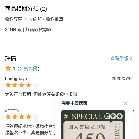
商品相關分類 (2)
收納專區
收納籃．收納推車
24HR 取 | 超商取貨專區
評價
查看全部
4
(
2
則評價
)
hungguoyu
2025/07/04
大致符合預期, 但伸縮沒有想像中順暢
完美主義居家
d******h
2025/04/15
這款伸縮水槽洗碗精掛籃設計精巧，安裝簡單，使用方便，讓我廚
房整潔不少，真是個好幫手！