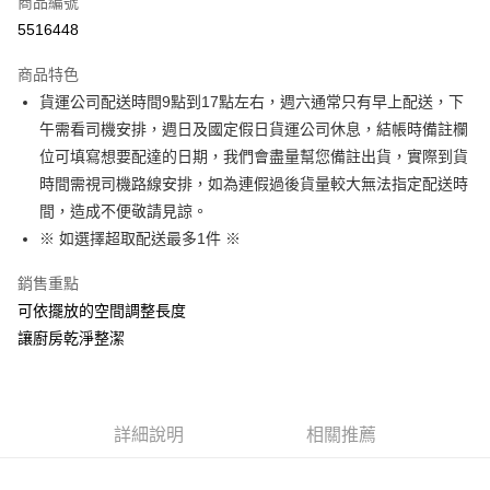
商品編號
信用卡分期付款
5516448
3 期 0 利率 每期
NT$119
21家銀行
商品特色
6 期 0 利率 每期
NT$59
21家銀行
合作金庫商業銀行
第一商業銀行
貨運公司配送時間9點到17點左右，週六通常只有早上配送，下
華南商業銀行
彰化商業銀行
合作金庫商業銀行
第一商業銀行
超商取貨付款
午需看司機安排，週日及國定假日貨運公司休息，結帳時備註欄
上海商業儲蓄銀行
台北富邦商業銀行
華南商業銀行
彰化商業銀行
國泰世華商業銀行
兆豐國際商業銀行
位可填寫想要配達的日期，我們會盡量幫您備註出貨，實際到貨
LINE Pay
上海商業儲蓄銀行
台北富邦商業銀行
臺灣中小企業銀行
台中商業銀行
時間需視司機路線安排，如為連假過後貨量較大無法指定配送時
國泰世華商業銀行
兆豐國際商業銀行
匯豐（台灣）商業銀行
華泰商業銀行
Apple Pay
臺灣中小企業銀行
台中商業銀行
間，造成不便敬請見諒。
聯邦商業銀行
遠東國際商業銀行
匯豐（台灣）商業銀行
華泰商業銀行
※ 如選擇超取配送最多1件 ※
街口支付
元大商業銀行
永豐商業銀行
聯邦商業銀行
遠東國際商業銀行
玉山商業銀行
星展（台灣）商業銀行
元大商業銀行
永豐商業銀行
銷售重點
悠遊付
台新國際商業銀行
中國信託商業銀行
玉山商業銀行
星展（台灣）商業銀行
可依擺放的空間調整長度
台灣樂天信用卡公司
台新國際商業銀行
中國信託商業銀行
Google Pay
讓廚房乾淨整潔
台灣樂天信用卡公司
大哥付你分期
相關說明
【大哥付你分期使用說明】
AFTEE先享後付
詳細說明
相關推薦
1.本服務由台灣大哥大提供，台灣大哥大用戶可立即使用無須另外申請。
2.付款方式選擇「大哥付你分期」，訂單成立後會自動跳轉到大哥付的交易
相關說明
流程，驗證手機門號後，選擇欲分期的期數、繳款截止日，確認付款後即完
【關於「AFTEE先享後付」】