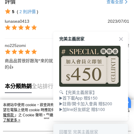
評價
查看全部
5
(
2
則評價
)
lunasea0413
2023/07/01
完美主義居家
no225zomi
2022/05/22
商品品質很好跟淘*來的就是不一樣，重點是出貨速度超快，超喜歡
的👍
本分類熱銷
全站排行
🔍【完美主義居家】
▶️首下載App 贈$150
▶️註冊/開卡加入會員 贈$200
本網站中使用 cookie，欲查詢有關本網站使用 cookie 方式之詳情，及若您不希
▶️加line好友綁定 贈$100
熱門標籤
望在電腦上使用 cookie 時應如何變更電腦的 cookie 設定，請參閱本網站「
隱私
權條款
」之 Cookie 聲明。您繼續使用本網站即表示您同意本公司得按本網站使
用條款之 Cookie 聲明使用 cookie。
了解更多 >
回覆至 完美主義居家