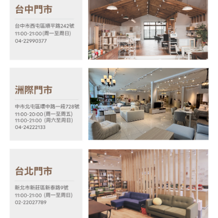
３．未成年的使用者請事先徵得法定代理人或監護人之同意方可使用
「AFTEE先享後付」，若未經同意申辦者引起之損失，本公司不負相關責
任。
４．使用「AFTEE先享後付」時，將依據個別帳號之用戶狀況，依本公司即
時審查核予不同之上限額度；若仍有額度不足之情形，本公司將視審查結果
請求用戶進行身份認證。
５．嚴禁一人註冊多個帳號或使用他人資訊註冊。若發現惡意使用之情形，
恩沛科技股份有限公司將有權停止該用戶之使用額度並採取法律行動。