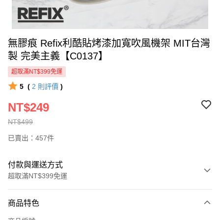
無膠痕 Refix利酷貼烤漆加寬吹風機架 MIT台灣
製 完美主義【C0137】
超取滿NT$399免運
5
(
2
則評價
)
NT$249
NT$499
已賣出：457件
付款與運送方式
超取滿NT$399免運
付款方式
商品特色
信用卡一次付款