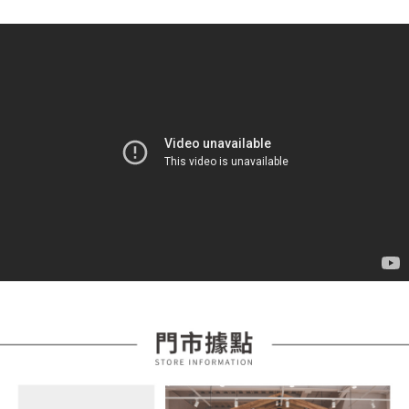
成交易。
ATM付款
AFTEE先享後付是「在收到商品之後才付款」的支付方式。 讓您購物簡單
3.實際核准額度、可分期數及費用金額請依後續交易確認頁面所載為準。
便利好安心！
4.訂單成立30分鐘內，如未前往確認交易或遇審核未通過，訂單將自動取
１．簡單：不需註冊會員、不需綁卡、不需儲值。
運送方式
消。如遇「轉專審核」未通過狀況，表示未達大哥付你分期系統評分，恕無
２．便利：只要手機號碼，簡訊認證，即可結帳。
法說明評估內容。
３．安心：先確認商品／服務後，再付款。
全家取貨付款
【繳款方式說明】
1.分期款項不併入電信帳單，「大哥付你分期」於每月結算日後寄送繳費提
每筆NT$85，滿NT$399(含以上)免運費
【「AFTEE先享後付」結帳流程】
醒簡訊。
１．於結帳方式選擇「AFTEE先享後付」後，將跳轉至「AFTEE先享後付」
2.透過簡訊連結打開帳單後，可選擇「超商條碼／台灣大直營門市／銀行轉
付款後全家取貨
結帳頁面，進行簡訊認證並確認金額後，即可完成結帳。
帳／街口支付／iPASS MONEY」等通路繳費。
２．訂單成立數日內，您將收到繳費通知簡訊。
每筆NT$85，滿NT$399(含以上)免運費
３．收到繳費通知簡訊後14天內，點擊此簡訊中的連結，可透過四大超商／
【注意事項】
ATM／網路銀行／等多元方式進行付款，方視為交易完成。
7-11取貨付款
1.本服務係由「台灣大哥大股份有限公司」（以下簡稱本公司）所提供，讓
※ 請注意：結帳手續完成當下不需立刻繳費，但若您需要取消訂單，請聯絡
用戶於交易時，得透過本服務購買商品或服務，並由商店將買賣／分期付款
每筆NT$85，滿NT$399(含以上)免運費
購買商品的店家。未經商家同意取消之訂單仍視為有效，需透過AFTEE先享
買賣價金債權讓與本公司後，依約使用本公司帳單繳交帳款。
後付繳納相關費用。
2.基於同意付款使用「大哥付你分期」之契約關係目的，商店將以您的個人
付款後7-11取貨
※ 交易是否成功請以「AFTEE先享後付 」之結帳頁面顯示為準，若有關於
資料（包含姓名、電話或地址）提供予台灣大哥大進項蒐集、處理及利用，
是否繳費成功／繳費後需取消欲退款等相關疑問，請聯繫「AFTEE先享後付
每筆NT$85，滿NT$399(含以上)免運費
由本公司與您本人進行分期帳單所需資料之確認、核對及更正。
客戶支援中心」
https://netprotections.freshdesk.com/support/home
3.完整用戶服務條款，請詳閱以下連結：
https://oppay.tw/userRule
宅配
【注意事項】
１．透過由恩沛科技股份有限公司提供之「AFTEE先享後付」服務完成之交
每筆NT$100，滿NT$599(含以上)免運費
易，需依本服務之必要範圍內提供個人資料，並將交易相關給付款項請求債
權轉讓予恩沛科技股份有限公司。
２．關於個人資料處理事宜，請瀏覽以下網址：
https://aftee.tw/terms/#terms3