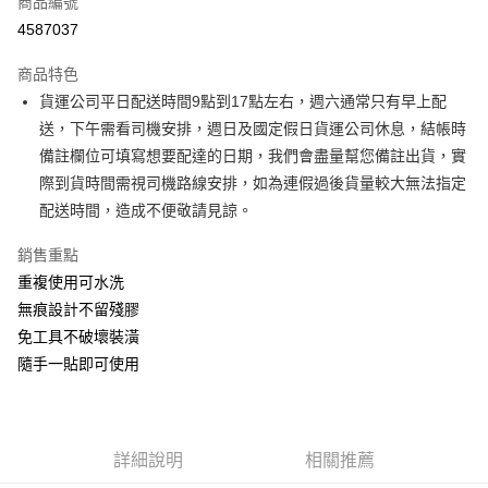
商品編號
信用卡分期付款
4587037
3 期 0 利率 每期
NT$83
21家銀行
商品特色
6 期 0 利率 每期
NT$41
21家銀行
合作金庫商業銀行
第一商業銀行
貨運公司平日配送時間9點到17點左右，週六通常只有早上配
華南商業銀行
彰化商業銀行
合作金庫商業銀行
第一商業銀行
超商取貨付款
送，下午需看司機安排，週日及國定假日貨運公司休息，結帳時
上海商業儲蓄銀行
台北富邦商業銀行
華南商業銀行
彰化商業銀行
國泰世華商業銀行
兆豐國際商業銀行
備註欄位可填寫想要配達的日期，我們會盡量幫您備註出貨，實
LINE Pay
上海商業儲蓄銀行
台北富邦商業銀行
臺灣中小企業銀行
台中商業銀行
際到貨時間需視司機路線安排，如為連假過後貨量較大無法指定
國泰世華商業銀行
兆豐國際商業銀行
匯豐（台灣）商業銀行
華泰商業銀行
Apple Pay
臺灣中小企業銀行
台中商業銀行
配送時間，造成不便敬請見諒。
聯邦商業銀行
遠東國際商業銀行
匯豐（台灣）商業銀行
華泰商業銀行
街口支付
元大商業銀行
永豐商業銀行
銷售重點
聯邦商業銀行
遠東國際商業銀行
玉山商業銀行
星展（台灣）商業銀行
元大商業銀行
永豐商業銀行
重複使用可水洗
悠遊付
台新國際商業銀行
中國信託商業銀行
玉山商業銀行
星展（台灣）商業銀行
無痕設計不留殘膠
台灣樂天信用卡公司
台新國際商業銀行
中國信託商業銀行
Google Pay
免工具不破壞裝潢
台灣樂天信用卡公司
隨手一貼即可使用
大哥付你分期
相關說明
【大哥付你分期使用說明】
AFTEE先享後付
1.本服務由台灣大哥大提供，台灣大哥大用戶可立即使用無須另外申請。
2.付款方式選擇「大哥付你分期」，訂單成立後會自動跳轉到大哥付的交易
相關說明
詳細說明
相關推薦
流程，驗證手機門號後，選擇欲分期的期數、繳款截止日，確認付款後即完
【關於「AFTEE先享後付」】