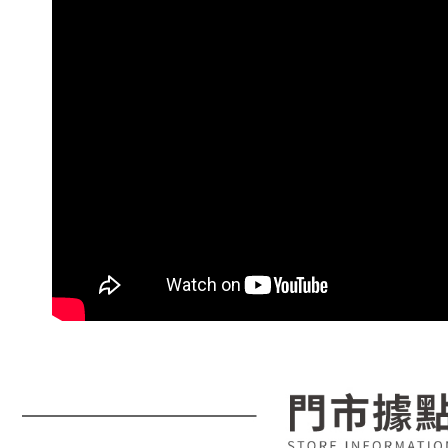
每筆NT$8
【注意事
／ATM／
1.本服務
※ 請注意
7-11取貨
用戶於交
絡購買商品
款買賣價
先享後付
每筆NT$8
2.基於同
※ 交易是
資料（包
是否繳費成
付款後7-1
用，由本
付客戶支
每筆NT$8
3.完整用
【注意事
宅配
１．透過由
交易，需
每筆NT$1
求債權轉
２．關於
https://aft
３．未成
「AFTE
任。
４．使用「
即時審查
結果請求
５．嚴禁
形，恩沛
動。