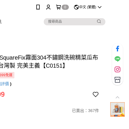
0
中文 (繁體)
訊
SquareFix霧面304不鏽鋼洗碗精菜瓜布
T台灣製 完美主義【C0151】
399免運
則評價
)
99
已賣出：367件