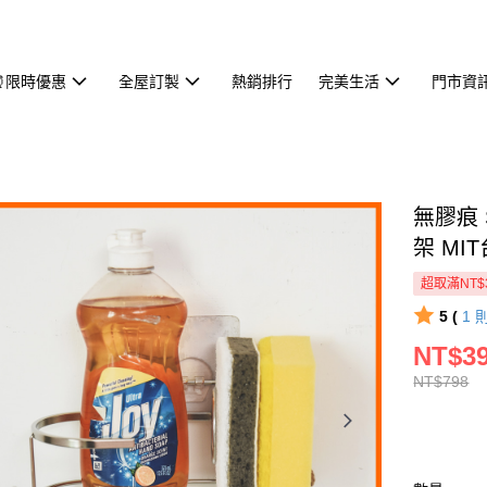
⏰限時優惠
全屋訂製
熱銷排行
完美生活
門市資
無膠痕 
架 MI
超取滿NT$
5 (
1
NT$3
NT$798