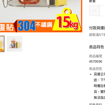
數量
付款與運
超取滿NT$
付款方式
商品特色
信用卡一
商品編號
4570036
信用卡分
商品特色
3 期 
貨運公
6 期 
合作金
送，下
華南商
時備註
合作金
超商取貨
上海商
華南商
貨，實
國泰世
LINE Pay
上海商
無法指
臺灣中
國泰世
匯豐（
Apple Pay
銷售重點