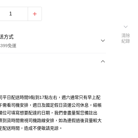
清除
送方式
紀錄
399免運
次付款
期付款
0 利率 每期
NT$133
21家銀行
司平日配送時間9點到17點左右，週六通常只有早上配
0 利率 每期
NT$66
21家銀行
庫商業銀行
第一商業銀行
午需看司機安排，週日及國定假日貨運公司休息，結帳
業銀行
彰化商業銀行
欄位可填寫想要配達的日期，我們會盡量幫您備註出
庫商業銀行
第一商業銀行
付款
業儲蓄銀行
台北富邦商業銀行
業銀行
彰化商業銀行
際到貨時間需視司機路線安排，如為連假過後貨量較大
華商業銀行
兆豐國際商業銀行
業儲蓄銀行
台北富邦商業銀行
定配送時間，造成不便敬請見諒。
小企業銀行
台中商業銀行
華商業銀行
兆豐國際商業銀行
台灣）商業銀行
華泰商業銀行