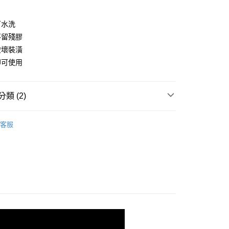
小企業銀行
台中商業銀行
業銀行
遠東國際商業銀行
台灣）商業銀行
華泰商業銀行
業銀行
永豐商業銀行
業銀行
遠東國際商業銀行
可水洗
業銀行
星展（台灣）商業銀行
業銀行
永豐商業銀行
不留殘膠
際商業銀行
中國信託商業銀行
業銀行
星展（台灣）商業銀行
破壞裝潢
天信用卡公司
際商業銀行
中國信託商業銀行
y
即可使用
天信用卡公司
分期
類 (2)
你分期使用說明】
享後付
由台灣大哥大提供，台灣大哥大用戶可立即使用無須另外申請。
式選擇「大哥付你分期」，訂單成立後會自動跳轉到大哥付的交易
收納籃．收納推車
客服
證手機門號後，選擇欲分期的期數、繳款截止日，確認付款後即
FTEE先享後付」】
 | 超商取貨專區
。
先享後付是「在收到商品之後才付款」的支付方式。 讓您購物簡單
准額度、可分期數及費用金額請依後續交易確認頁面所載為準。
心！
立30分鐘內，如未前往確認交易或遇審核未通過，訂單將自動取
：不需註冊會員、不需綁卡、不需儲值。
「轉專審核」未通過狀況，表示未達大哥付你分期系統評分，恕
：只要手機號碼，簡訊認證，即可結帳。
評估內容。
：先確認商品／服務後，再付款。
式說明】
付款
項不併入電信帳單，「大哥付你分期」於每月結算日後寄送繳費提
EE先享後付」結帳流程】
5，滿NT$399(含以上)免運費
方式選擇「AFTEE先享後付」後，將跳轉至「AFTEE先享後
訊連結打開帳單後，可選擇「超商條碼／台灣大直營門市／銀行轉
頁面，進行簡訊認證並確認金額後，即可完成結帳。
付／iPASS MONEY」等通路繳費。
家取貨
成立數日內，您將收到繳費通知簡訊。
費通知簡訊後14天內，點擊此簡訊中的連結，可透過四大超商