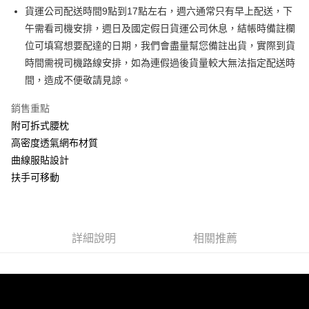
流程，驗證手機門號後，選擇欲分期的期數、繳款截止日，確認付款後即完
貨運公司配送時間9點到17點左右，週六通常只有早上配送，下
【關於「AFTEE先享後付」】
成交易。
ATM付款
AFTEE先享後付是「在收到商品之後才付款」的支付方式。 讓您購物簡單
午需看司機安排，週日及國定假日貨運公司休息，結帳時備註欄
3.實際核准額度、可分期數及費用金額請依後續交易確認頁面所載為準。
便利好安心！
4.訂單成立30分鐘內，如未前往確認交易或遇審核未通過，訂單將自動取
位可填寫想要配達的日期，我們會盡量幫您備註出貨，實際到貨
１．簡單：不需註冊會員、不需綁卡、不需儲值。
運送方式
消。如遇「轉專審核」未通過狀況，表示未達大哥付你分期系統評分，恕無
２．便利：只要手機號碼，簡訊認證，即可結帳。
時間需視司機路線安排，如為連假過後貨量較大無法指定配送時
法說明評估內容。
３．安心：先確認商品／服務後，再付款。
宅配
間，造成不便敬請見諒。
【繳款方式說明】
1.分期款項不併入電信帳單，「大哥付你分期」於每月結算日後寄送繳費提
每筆NT$100，滿NT$599(含以上)免運費
【「AFTEE先享後付」結帳流程】
醒簡訊。
銷售重點
１．於結帳方式選擇「AFTEE先享後付」後，將跳轉至「AFTEE先享後付」
2.透過簡訊連結打開帳單後，可選擇「超商條碼／台灣大直營門市／銀行轉
結帳頁面，進行簡訊認證並確認金額後，即可完成結帳。
附可拆式腰枕
帳／街口支付／iPASS MONEY」等通路繳費。
２．訂單成立數日內，您將收到繳費通知簡訊。
高密度透氣網布材質
３．收到繳費通知簡訊後14天內，點擊此簡訊中的連結，可透過四大超商／
【注意事項】
曲線服貼設計
ATM／網路銀行／等多元方式進行付款，方視為交易完成。
1.本服務係由「台灣大哥大股份有限公司」（以下簡稱本公司）所提供，讓
※ 請注意：結帳手續完成當下不需立刻繳費，但若您需要取消訂單，請聯絡
扶手可移動
用戶於交易時，得透過本服務購買商品或服務，並由商店將買賣／分期付款
購買商品的店家。未經商家同意取消之訂單仍視為有效，需透過AFTEE先享
買賣價金債權讓與本公司後，依約使用本公司帳單繳交帳款。
後付繳納相關費用。
2.基於同意付款使用「大哥付你分期」之契約關係目的，商店將以您的個人
※ 交易是否成功請以「AFTEE先享後付 」之結帳頁面顯示為準，若有關於
資料（包含姓名、電話或地址）提供予台灣大哥大進項蒐集、處理及利用，
是否繳費成功／繳費後需取消欲退款等相關疑問，請聯繫「AFTEE先享後付
由本公司與您本人進行分期帳單所需資料之確認、核對及更正。
客戶支援中心」
https://netprotections.freshdesk.com/support/home
詳細說明
相關推薦
3.完整用戶服務條款，請詳閱以下連結：
https://oppay.tw/userRule
【注意事項】
１．透過由恩沛科技股份有限公司提供之「AFTEE先享後付」服務完成之交
易，需依本服務之必要範圍內提供個人資料，並將交易相關給付款項請求債
權轉讓予恩沛科技股份有限公司。