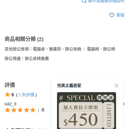
顯示電腦版詳細說明
客服
商品相關分類 (2)
其他辦公傢俱｜電腦桌、螢幕架、辦公收納
電腦椅．辦公椅
辦公周邊｜辦公桌椅推薦
評價
完美主義居家
查看全部
5
(
1
則評價
)
bill2_9
2023/08/09
|
黑