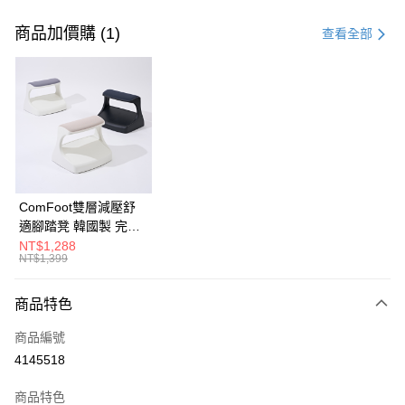
付款方式
信用卡一次付款
商品加價購 (1)
查看全部
信用卡分期付款
3 期 0 利率 每期
NT$926
21家銀行
6 期 0 利率 每期
NT$463
21家銀行
合作金庫商業銀行
第一商業銀行
華南商業銀行
彰化商業銀行
合作金庫商業銀行
第一商業銀行
LINE Pay
上海商業儲蓄銀行
台北富邦商業銀行
華南商業銀行
彰化商業銀行
國泰世華商業銀行
兆豐國際商業銀行
Apple Pay
上海商業儲蓄銀行
台北富邦商業銀行
臺灣中小企業銀行
台中商業銀行
國泰世華商業銀行
兆豐國際商業銀行
ComFoot雙層減壓舒
匯豐（台灣）商業銀行
華泰商業銀行
街口支付
臺灣中小企業銀行
台中商業銀行
適腳踏凳 韓國製 完美
聯邦商業銀行
遠東國際商業銀行
匯豐（台灣）商業銀行
華泰商業銀行
主義【G0222】
NT$1,288
悠遊付
元大商業銀行
永豐商業銀行
NT$1,399
聯邦商業銀行
遠東國際商業銀行
玉山商業銀行
星展（台灣）商業銀行
元大商業銀行
永豐商業銀行
Google Pay
台新國際商業銀行
中國信託商業銀行
玉山商業銀行
星展（台灣）商業銀行
商品特色
台灣樂天信用卡公司
台新國際商業銀行
中國信託商業銀行
大哥付你分期
商品編號
台灣樂天信用卡公司
相關說明
4145518
【大哥付你分期使用說明】
AFTEE先享後付
1.本服務由台灣大哥大提供，台灣大哥大用戶可立即使用無須另外申請。
商品特色
2.付款方式選擇「大哥付你分期」，訂單成立後會自動跳轉到大哥付的交易
相關說明