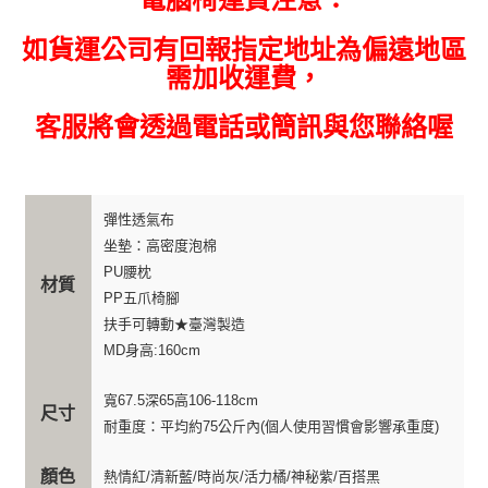
如貨運公司有回報指定地址為偏遠地區
需加收運費，
客服將會透過電話或簡訊與您聯絡喔
彈性透氣布
坐墊：高密度泡棉
PU腰枕
材質
PP五爪椅腳
扶手可轉動★臺灣製造
MD身高:160cm
寬67.5深65高106-118cm
尺寸
耐重度：平均約75公斤內(個人使用習慣會影響承重度)
顏色
熱情紅/清新藍/時尚灰/活力橘/神秘紫/百搭黑