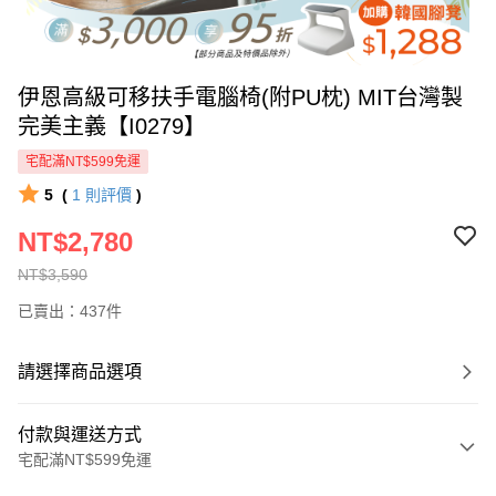
伊恩高級可移扶手電腦椅(附PU枕) MIT台灣製
完美主義【I0279】
宅配滿NT$599免運
5
(
1
則評價
)
NT$2,780
NT$3,590
已賣出：437件
請選擇商品選項
付款與運送方式
宅配滿NT$599免運