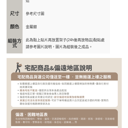
造
尺寸
參考尺寸圖
顏色
金屬銀
此為黏上貼片再放置架子(24h後再放物品)黏貼處
組裝方
式
請參考圖片說明，圖片為組裝後之成品。