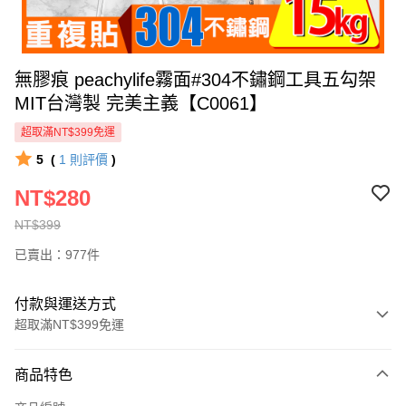
無膠痕 peachylife霧面#304不鏽鋼工具五勾架
MIT台灣製 完美主義【C0061】
超取滿NT$399免運
5
(
1
則評價
)
NT$280
NT$399
已賣出：977件
付款與運送方式
超取滿NT$399免運
付款方式
商品特色
信用卡一次付款