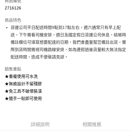
商品編號
信用卡分期付款
2716126
3 期 0 利率 每期
NT$93
21家銀行
商品特色
6 期 0 利率 每期
NT$46
21家銀行
合作金庫商業銀行
第一商業銀行
貨運公司平日配送時間9點到17點左右，週六通常只有早上配
華南商業銀行
彰化商業銀行
合作金庫商業銀行
第一商業銀行
超商取貨付款
送，下午需看司機安排，週日及國定假日貨運公司休息，結帳時
上海商業儲蓄銀行
台北富邦商業銀行
華南商業銀行
彰化商業銀行
國泰世華商業銀行
兆豐國際商業銀行
備註欄位可填寫想要配達的日期，我們會盡量幫您備註出貨，實
LINE Pay
上海商業儲蓄銀行
台北富邦商業銀行
臺灣中小企業銀行
台中商業銀行
際到貨時間需視司機路線安排，如為連假過後貨量較大無法指定
國泰世華商業銀行
兆豐國際商業銀行
匯豐（台灣）商業銀行
華泰商業銀行
Apple Pay
臺灣中小企業銀行
台中商業銀行
配送時間，造成不便敬請見諒。
聯邦商業銀行
遠東國際商業銀行
匯豐（台灣）商業銀行
華泰商業銀行
街口支付
元大商業銀行
永豐商業銀行
銷售重點
聯邦商業銀行
遠東國際商業銀行
玉山商業銀行
星展（台灣）商業銀行
元大商業銀行
永豐商業銀行
★重複使用可水洗
悠遊付
台新國際商業銀行
中國信託商業銀行
玉山商業銀行
星展（台灣）商業銀行
★無痕設計不留殘膠
台灣樂天信用卡公司
台新國際商業銀行
中國信託商業銀行
Google Pay
★免工具不破壞裝潢
台灣樂天信用卡公司
★隨手一貼即可使用
大哥付你分期
相關說明
【大哥付你分期使用說明】
AFTEE先享後付
1.本服務由台灣大哥大提供，台灣大哥大用戶可立即使用無須另外申請。
2.付款方式選擇「大哥付你分期」，訂單成立後會自動跳轉到大哥付的交易
相關說明
詳細說明
相關推薦
流程，驗證手機門號後，選擇欲分期的期數、繳款截止日，確認付款後即完
【關於「AFTEE先享後付」】