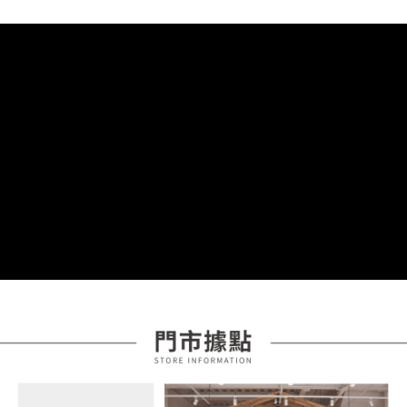
成交易。
ATM付款
AFTEE先享後付是「在收到商品之後才付款」的支付方式。 讓您購物簡單
3.實際核准額度、可分期數及費用金額請依後續交易確認頁面所載為準。
便利好安心！
4.訂單成立30分鐘內，如未前往確認交易或遇審核未通過，訂單將自動取
１．簡單：不需註冊會員、不需綁卡、不需儲值。
運送方式
消。如遇「轉專審核」未通過狀況，表示未達大哥付你分期系統評分，恕無
２．便利：只要手機號碼，簡訊認證，即可結帳。
法說明評估內容。
３．安心：先確認商品／服務後，再付款。
全家取貨付款
【繳款方式說明】
1.分期款項不併入電信帳單，「大哥付你分期」於每月結算日後寄送繳費提
每筆NT$85，滿NT$399(含以上)免運費
【「AFTEE先享後付」結帳流程】
醒簡訊。
１．於結帳方式選擇「AFTEE先享後付」後，將跳轉至「AFTEE先享後付」
2.透過簡訊連結打開帳單後，可選擇「超商條碼／台灣大直營門市／銀行轉
付款後全家取貨
結帳頁面，進行簡訊認證並確認金額後，即可完成結帳。
帳／街口支付／iPASS MONEY」等通路繳費。
２．訂單成立數日內，您將收到繳費通知簡訊。
每筆NT$85，滿NT$399(含以上)免運費
３．收到繳費通知簡訊後14天內，點擊此簡訊中的連結，可透過四大超商／
【注意事項】
ATM／網路銀行／等多元方式進行付款，方視為交易完成。
7-11取貨付款
1.本服務係由「台灣大哥大股份有限公司」（以下簡稱本公司）所提供，讓
※ 請注意：結帳手續完成當下不需立刻繳費，但若您需要取消訂單，請聯絡
用戶於交易時，得透過本服務購買商品或服務，並由商店將買賣／分期付款
每筆NT$85，滿NT$399(含以上)免運費
購買商品的店家。未經商家同意取消之訂單仍視為有效，需透過AFTEE先享
買賣價金債權讓與本公司後，依約使用本公司帳單繳交帳款。
後付繳納相關費用。
2.基於同意付款使用「大哥付你分期」之契約關係目的，商店將以您的個人
付款後7-11取貨
※ 交易是否成功請以「AFTEE先享後付 」之結帳頁面顯示為準，若有關於
資料（包含姓名、電話或地址）提供予台灣大哥大進項蒐集、處理及利用，
是否繳費成功／繳費後需取消欲退款等相關疑問，請聯繫「AFTEE先享後付
每筆NT$85，滿NT$399(含以上)免運費
由本公司與您本人進行分期帳單所需資料之確認、核對及更正。
客戶支援中心」
https://netprotections.freshdesk.com/support/home
3.完整用戶服務條款，請詳閱以下連結：
https://oppay.tw/userRule
宅配
【注意事項】
１．透過由恩沛科技股份有限公司提供之「AFTEE先享後付」服務完成之交
每筆NT$100，滿NT$599(含以上)免運費
易，需依本服務之必要範圍內提供個人資料，並將交易相關給付款項請求債
權轉讓予恩沛科技股份有限公司。
２．關於個人資料處理事宜，請瀏覽以下網址：
https://aftee.tw/terms/#terms3