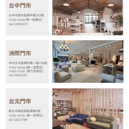
３．未成年的使用者請事先徵得法定代理人或監護人之同意方可使用
「AFTEE先享後付」，若未經同意申辦者引起之損失，本公司不負相關責
任。
４．使用「AFTEE先享後付」時，將依據個別帳號之用戶狀況，依本公司即
時審查核予不同之上限額度；若仍有額度不足之情形，本公司將視審查結果
請求用戶進行身份認證。
５．嚴禁一人註冊多個帳號或使用他人資訊註冊。若發現惡意使用之情形，
恩沛科技股份有限公司將有權停止該用戶之使用額度並採取法律行動。