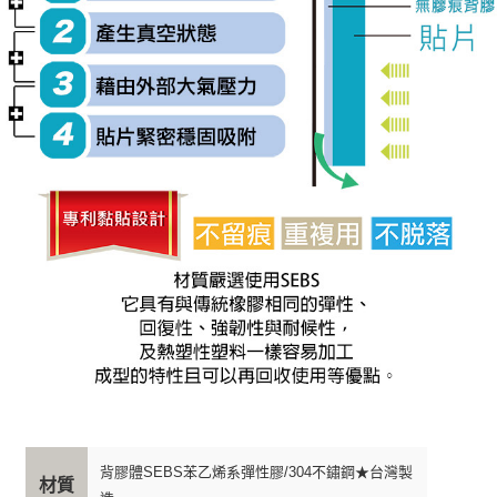
背膠體SEBS苯乙烯系彈性膠/304不鏽鋼★台灣製
材質