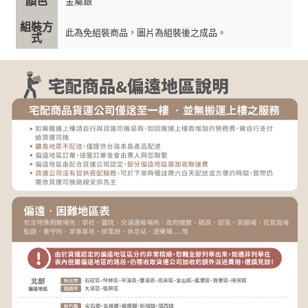
顏色
金屬銀
組裝方
此為免組裝商品，圖片為組裝後之成品。
式