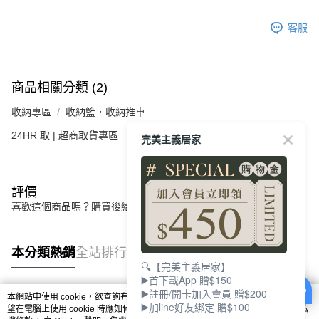
客服
商品相關分類 (2)
收納專區
收納籃．收納推車
24HR 取 | 超商取貨專區
完美主義居家
評價
喜歡這個商品嗎？購買後給他一個好評吧
本分類熱銷
全站排行
🔍【完美主義居家】
▶️首下載App 贈$150
▶️註冊/開卡加入會員 贈$200
本網站中使用 cookie，欲查詢有關本網站使用 cookie 方式之詳情，及若您不希
▶️加line好友綁定 贈$100
熱門標籤
望在電腦上使用 cookie 時應如何變更電腦的 cookie 設定，請參閱本網站「
隱私