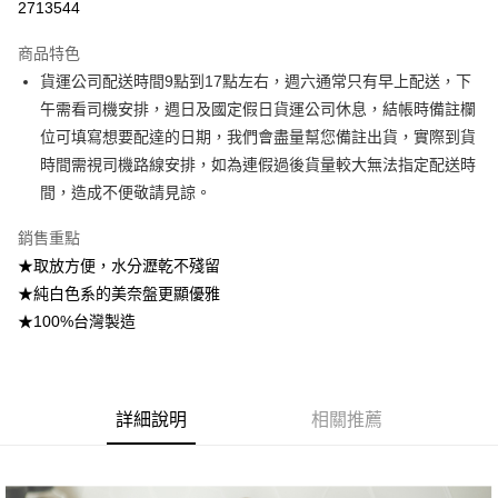
2713544
3 期 0 利率 每期
NT$130
21家銀行
商品特色
6 期 0 利率 每期
NT$65
21家銀行
合作金庫商業銀行
第一商業銀行
貨運公司配送時間9點到17點左右，週六通常只有早上配送，下
華南商業銀行
彰化商業銀行
合作金庫商業銀行
第一商業銀行
超商取貨付款
午需看司機安排，週日及國定假日貨運公司休息，結帳時備註欄
上海商業儲蓄銀行
台北富邦商業銀行
華南商業銀行
彰化商業銀行
國泰世華商業銀行
兆豐國際商業銀行
位可填寫想要配達的日期，我們會盡量幫您備註出貨，實際到貨
LINE Pay
上海商業儲蓄銀行
台北富邦商業銀行
臺灣中小企業銀行
台中商業銀行
時間需視司機路線安排，如為連假過後貨量較大無法指定配送時
國泰世華商業銀行
兆豐國際商業銀行
匯豐（台灣）商業銀行
華泰商業銀行
Apple Pay
臺灣中小企業銀行
台中商業銀行
間，造成不便敬請見諒。
聯邦商業銀行
遠東國際商業銀行
匯豐（台灣）商業銀行
華泰商業銀行
街口支付
元大商業銀行
永豐商業銀行
銷售重點
聯邦商業銀行
遠東國際商業銀行
玉山商業銀行
星展（台灣）商業銀行
元大商業銀行
永豐商業銀行
★取放方便，水分瀝乾不殘留
悠遊付
台新國際商業銀行
中國信託商業銀行
玉山商業銀行
星展（台灣）商業銀行
★純白色系的美奈盤更顯優雅
台灣樂天信用卡公司
台新國際商業銀行
中國信託商業銀行
Google Pay
★100%台灣製造
台灣樂天信用卡公司
大哥付你分期
相關說明
【大哥付你分期使用說明】
AFTEE先享後付
詳細說明
相關推薦
1.本服務由台灣大哥大提供，台灣大哥大用戶可立即使用無須另外申請。
2.付款方式選擇「大哥付你分期」，訂單成立後會自動跳轉到大哥付的交易
相關說明
流程，驗證手機門號後，選擇欲分期的期數、繳款截止日，確認付款後即完
【關於「AFTEE先享後付」】
成交易。
ATM付款
AFTEE先享後付是「在收到商品之後才付款」的支付方式。 讓您購物簡單