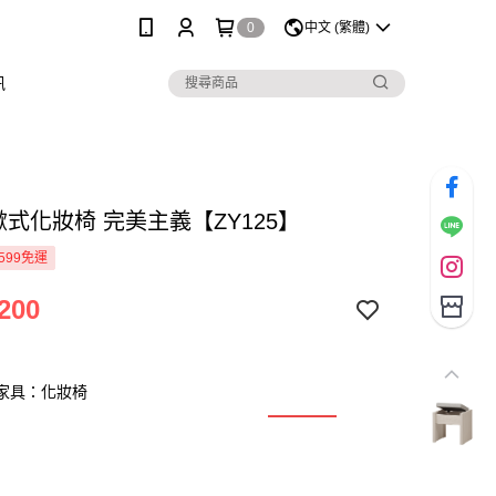
0
中文 (繁體)
訊
la 掀式化妝椅 完美主義【ZY125】
599免運
200
系列家具：化妝椅