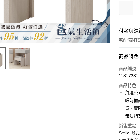
付款與運
宅配滿NT$
付款方式
商品特色
信用卡一
商品編號
11817231
信用卡分
商品特色
3 期 
貨運公
6 期 
合作金
帳時備
華南商
貨，實
合作金
LINE Pay
上海商
華南商
無法指
國泰世
Apple Pay
上海商
銷售重點
臺灣中
國泰世
匯豐（
Stella 
街口支付
臺灣中
聯邦商