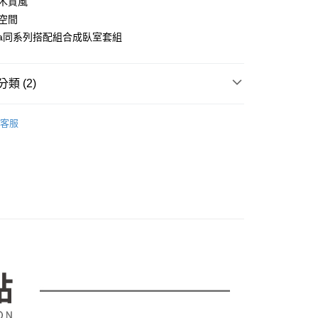
簡木質風
台灣）商業銀行
華泰商業銀行
業銀行
永豐商業銀行
業銀行
遠東國際商業銀行
納空間
業銀行
星展（台灣）商業銀行
業銀行
永豐商業銀行
y
ella同系列搭配組合成臥室套組
際商業銀行
中國信託商業銀行
業銀行
星展（台灣）商業銀行
天信用卡公司
際商業銀行
中國信託商業銀行
分期
天信用卡公司
類 (2)
你分期使用說明】
享後付
由台灣大哥大提供，台灣大哥大用戶可立即使用無須另外申請。
｜床墊、床架、化妝桌、衣櫥櫃
化妝台
化妝椅
式選擇「大哥付你分期」，訂單成立後會自動跳轉到大哥付的交易
客服
證手機門號後，選擇欲分期的期數、繳款截止日，確認付款後即
市
FTEE先享後付」】
。
先享後付是「在收到商品之後才付款」的支付方式。 讓您購物簡單
准額度、可分期數及費用金額請依後續交易確認頁面所載為準。
心！
立30分鐘內，如未前往確認交易或遇審核未通過，訂單將自動取
：不需註冊會員、不需綁卡、不需儲值。
「轉專審核」未通過狀況，表示未達大哥付你分期系統評分，恕
：只要手機號碼，簡訊認證，即可結帳。
評估內容。
：先確認商品／服務後，再付款。
式說明】
項不併入電信帳單，「大哥付你分期」於每月結算日後寄送繳費提
EE先享後付」結帳流程】
00，滿NT$599(含以上)免運費
方式選擇「AFTEE先享後付」後，將跳轉至「AFTEE先享後
訊連結打開帳單後，可選擇「超商條碼／台灣大直營門市／銀行轉
頁面，進行簡訊認證並確認金額後，即可完成結帳。
付／iPASS MONEY」等通路繳費。
成立數日內，您將收到繳費通知簡訊。
費通知簡訊後14天內，點擊此簡訊中的連結，可透過四大超商
項】
網路銀行／等多元方式進行付款，方視為交易完成。
係由「台灣大哥大股份有限公司」（以下簡稱本公司）所提供，讓
：結帳手續完成當下不需立刻繳費，但若您需要取消訂單，請聯
易時，得透過本服務購買商品或服務，並由商店將買賣／分期付
的店家。未經商家同意取消之訂單仍視為有效，需透過AFTEE