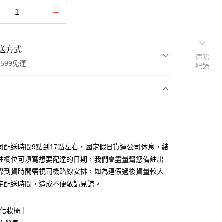
送方式
清除
599免運
紀錄
次付款
期付款
0 利率 每期
NT$733
21家銀行
司配送時間9點到17點左右，國定假日貨運公司休息，結
0 利率 每期
NT$366
21家銀行
庫商業銀行
第一商業銀行
註欄位可填寫想要配達的日期，我們會盡量幫您備註出
業銀行
彰化商業銀行
際到貨時間需視司機路線安排，如為連假過後貨量較大
庫商業銀行
第一商業銀行
業儲蓄銀行
台北富邦商業銀行
業銀行
彰化商業銀行
定配送時間，造成不便敬請見諒。
華商業銀行
兆豐國際商業銀行
業儲蓄銀行
台北富邦商業銀行
小企業銀行
台中商業銀行
華商業銀行
兆豐國際商業銀行
台灣）商業銀行
華泰商業銀行
掀式化妝椅｜
小企業銀行
台中商業銀行
業銀行
遠東國際商業銀行