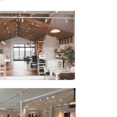
金債權讓與本公司後，依約使用本公司帳單繳交帳款。
繳納相關費用。
意付款使用「大哥付你分期」之契約關係目的，商店將以您的個人
否成功請以「AFTEE先享後付 」之結帳頁面顯示為準，若有關於
含姓名、電話或地址）提供予台灣大哥大進項蒐集、處理及利
功／繳費後需取消欲退款等相關疑問，請聯繫「AFTEE先享後
公司與您本人進行分期帳單所需資料之確認、核對及更正。
援中心」
https://netprotections.freshdesk.com/support/home
戶服務條款，請詳閱以下連結：
https://oppay.tw/userRule
項】
恩沛科技股份有限公司提供之「AFTEE先享後付」服務完成之
依本服務之必要範圍內提供個人資料，並將交易相關給付款項請
讓予恩沛科技股份有限公司。
個人資料處理事宜，請瀏覽以下網址：
ee.tw/terms/#terms3
年的使用者請事先徵得法定代理人或監護人之同意方可使用
E先享後付」，若未經同意申辦者引起之損失，本公司不負相關責
AFTEE先享後付」時，將依據個別帳號之用戶狀況，依本公司
核予不同之上限額度；若仍有額度不足之情形，本公司將視審查
用戶進行身份認證。
一人註冊多個帳號或使用他人資訊註冊。若發現惡意使用之情
科技股份有限公司將有權停止該用戶之使用額度並採取法律行