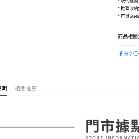
* 現代極
匯豐（
悠遊付
元大商
聯邦商
* 掀蓋收
玉山商
元大商
Google Pa
* 可與St
台新國
玉山商
台灣樂
台新國
大哥付你
台灣樂
相關說明
商品相關分
【大哥付
AFTEE先
1.本服務
臥室家具
2.付款方
相關說明
分享
流程，驗
💥新品上
【關於「A
ATM付款
完成交易
AFTEE
3.實際核
便利好安
4.訂單成
１．簡單
消。如遇
２．便利
運送方式
無法說明
３．安心
說明
相關推薦
【繳款方
宅配
1.分期款
【「AFT
醒簡訊。
每筆NT$1
１．於結帳
2.透過簡
付」結帳
帳／街口支
２．訂單
３．收到繳
【注意事
／ATM／
1.本服務
※ 請注意
用戶於交
絡購買商品