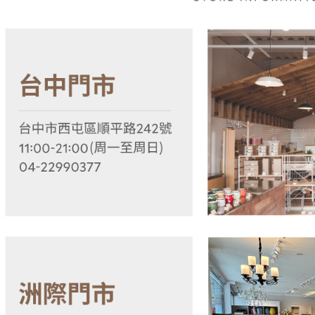
款買賣價
先享後付
2.基於同
※ 交易是
資料（包
是否繳費成
用，由本
付客戶支
3.完整用
【注意事
１．透過由
交易，需
求債權轉
２．關於
https://aft
３．未成
「AFTE
任。
４．使用「
即時審查
結果請求
５．嚴禁
形，恩沛
動。