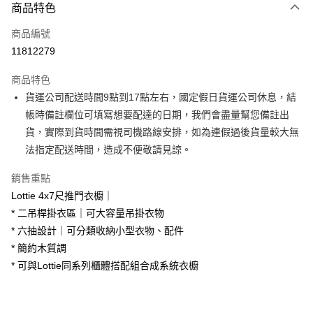
商品特色
信用卡一次付款
商品編號
信用卡分期付款
11812279
3 期 0 利率 每期
NT$5,833
21家銀行
商品特色
6 期 0 利率 每期
NT$2,916
21家銀行
合作金庫商業銀行
第一商業銀行
貨運公司配送時間9點到17點左右，國定假日貨運公司休息，結
華南商業銀行
彰化商業銀行
合作金庫商業銀行
第一商業銀行
LINE Pay
帳時備註欄位可填寫想要配達的日期，我們會盡量幫您備註出
上海商業儲蓄銀行
台北富邦商業銀行
華南商業銀行
彰化商業銀行
國泰世華商業銀行
兆豐國際商業銀行
貨，實際到貨時間需視司機路線安排，如為連假過後貨量較大無
Apple Pay
上海商業儲蓄銀行
台北富邦商業銀行
臺灣中小企業銀行
台中商業銀行
法指定配送時間，造成不便敬請見諒。
國泰世華商業銀行
兆豐國際商業銀行
匯豐（台灣）商業銀行
華泰商業銀行
街口支付
臺灣中小企業銀行
台中商業銀行
聯邦商業銀行
遠東國際商業銀行
銷售重點
匯豐（台灣）商業銀行
華泰商業銀行
悠遊付
元大商業銀行
永豐商業銀行
Lottie 4x7尺推門衣櫥｜
聯邦商業銀行
遠東國際商業銀行
玉山商業銀行
星展（台灣）商業銀行
元大商業銀行
永豐商業銀行
* 二吊桿掛衣區｜可大容量吊掛衣物
Google Pay
台新國際商業銀行
中國信託商業銀行
玉山商業銀行
星展（台灣）商業銀行
* 六抽設計｜可分類收納小型衣物、配件
台灣樂天信用卡公司
台新國際商業銀行
中國信託商業銀行
大哥付你分期
* 簡約木質調
台灣樂天信用卡公司
相關說明
* 可與Lottie同系列櫃體搭配組合成系統衣櫥
【大哥付你分期使用說明】
AFTEE先享後付
1.本服務由台灣大哥大提供，台灣大哥大用戶可立即使用無須另外申請。
2.付款方式選擇「大哥付你分期」，訂單成立後會自動跳轉到大哥付的交易
相關說明
流程，驗證手機門號後，選擇欲分期的期數、繳款截止日，確認付款後即完