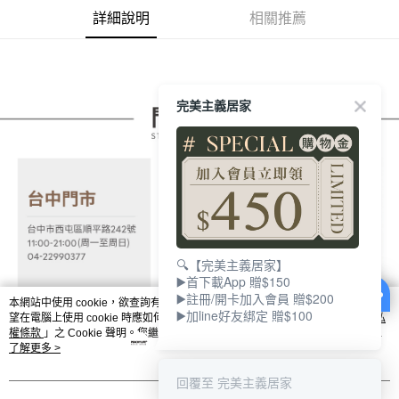
【關於「AFTEE先享後付」】
成交易。
ATM付款
詳細說明
相關推薦
AFTEE先享後付是「在收到商品之後才付款」的支付方式。 讓您購物簡單
3.實際核准額度、可分期數及費用金額請依後續交易確認頁面所載為準。
便利好安心！
4.訂單成立30分鐘內，如未前往確認交易或遇審核未通過，訂單將自動取
１．簡單：不需註冊會員、不需綁卡、不需儲值。
運送方式
消。如遇「轉專審核」未通過狀況，表示未達大哥付你分期系統評分，恕無
２．便利：只要手機號碼，簡訊認證，即可結帳。
法說明評估內容。
３．安心：先確認商品／服務後，再付款。
宅配
【繳款方式說明】
完美主義居家
1.分期款項不併入電信帳單，「大哥付你分期」於每月結算日後寄送繳費提
每筆NT$100，滿NT$599(含以上)免運費
【「AFTEE先享後付」結帳流程】
醒簡訊。
１．於結帳方式選擇「AFTEE先享後付」後，將跳轉至「AFTEE先享後付」
2.透過簡訊連結打開帳單後，可選擇「超商條碼／台灣大直營門市／銀行轉
結帳頁面，進行簡訊認證並確認金額後，即可完成結帳。
帳／街口支付／iPASS MONEY」等通路繳費。
２．訂單成立數日內，您將收到繳費通知簡訊。
３．收到繳費通知簡訊後14天內，點擊此簡訊中的連結，可透過四大超商／
【注意事項】
ATM／網路銀行／等多元方式進行付款，方視為交易完成。
1.本服務係由「台灣大哥大股份有限公司」（以下簡稱本公司）所提供，讓
※ 請注意：結帳手續完成當下不需立刻繳費，但若您需要取消訂單，請聯絡
用戶於交易時，得透過本服務購買商品或服務，並由商店將買賣／分期付款
購買商品的店家。未經商家同意取消之訂單仍視為有效，需透過AFTEE先享
買賣價金債權讓與本公司後，依約使用本公司帳單繳交帳款。
後付繳納相關費用。
2.基於同意付款使用「大哥付你分期」之契約關係目的，商店將以您的個人
※ 交易是否成功請以「AFTEE先享後付 」之結帳頁面顯示為準，若有關於
🔍【完美主義居家】
資料（包含姓名、電話或地址）提供予台灣大哥大進項蒐集、處理及利用，
是否繳費成功／繳費後需取消欲退款等相關疑問，請聯繫「AFTEE先享後付
▶️首下載App 贈$150
由本公司與您本人進行分期帳單所需資料之確認、核對及更正。
客戶支援中心」
https://netprotections.freshdesk.com/support/home
▶️註冊/開卡加入會員 贈$200
3.完整用戶服務條款，請詳閱以下連結：
https://oppay.tw/userRule
本網站中使用 cookie，欲查詢有關本網站使用 cookie 方式之詳情，及若您不希
▶️加line好友綁定 贈$100
望在電腦上使用 cookie 時應如何變更電腦的 cookie 設定，請參閱本網站「
隱私
【注意事項】
權條款
」之 Cookie 聲明。您繼續使用本網站即表示您同意本公司得按本網站使
１．透過由恩沛科技股份有限公司提供之「AFTEE先享後付」服務完成之交
用條款之 Cookie 聲明使用 cookie。
了解更多 >
易，需依本服務之必要範圍內提供個人資料，並將交易相關給付款項請求債
權轉讓予恩沛科技股份有限公司。
回覆至 完美主義居家
２．關於個人資料處理事宜，請瀏覽以下網址：