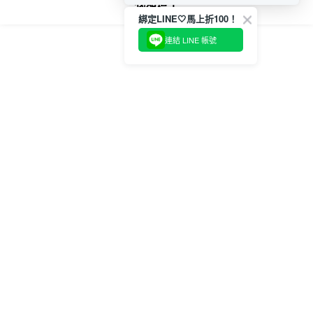
我知道了
https://aftee.tw/terms/#terms3
綁定LINE🤍馬上折100！
３．未成年的使用者請事先徵得法定代理人或監護人之同意方可使用
「AFTEE先享後付」，若未經同意申辦者引起之損失，本公司不負相關責
連結 LINE 帳號
任。
４．使用「AFTEE先享後付」時，將依據個別帳號之用戶狀況，依本公司即
時審查核予不同之上限額度；若仍有額度不足之情形，本公司將視審查結果
請求用戶進行身份認證。
５．嚴禁一人註冊多個帳號或使用他人資訊註冊。若發現惡意使用之情形，
恩沛科技股份有限公司將有權停止該用戶之使用額度並採取法律行動。