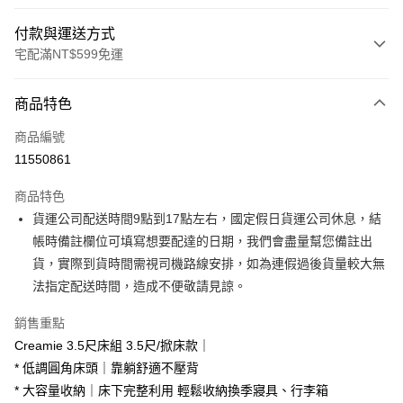
付款與運送方式
宅配滿NT$599免運
付款方式
商品特色
信用卡一次付款
商品編號
信用卡分期付款
11550861
3 期 0 利率 每期
NT$11,933
21家銀行
商品特色
6 期 0 利率 每期
NT$5,966
21家銀行
合作金庫商業銀行
第一商業銀行
貨運公司配送時間9點到17點左右，國定假日貨運公司休息，結
華南商業銀行
彰化商業銀行
合作金庫商業銀行
第一商業銀行
LINE Pay
帳時備註欄位可填寫想要配達的日期，我們會盡量幫您備註出
上海商業儲蓄銀行
台北富邦商業銀行
華南商業銀行
彰化商業銀行
國泰世華商業銀行
兆豐國際商業銀行
貨，實際到貨時間需視司機路線安排，如為連假過後貨量較大無
Apple Pay
上海商業儲蓄銀行
台北富邦商業銀行
臺灣中小企業銀行
台中商業銀行
法指定配送時間，造成不便敬請見諒。
國泰世華商業銀行
兆豐國際商業銀行
匯豐（台灣）商業銀行
華泰商業銀行
街口支付
臺灣中小企業銀行
台中商業銀行
聯邦商業銀行
遠東國際商業銀行
銷售重點
匯豐（台灣）商業銀行
華泰商業銀行
悠遊付
元大商業銀行
永豐商業銀行
Creamie 3.5尺床組 3.5尺/掀床款｜
聯邦商業銀行
遠東國際商業銀行
玉山商業銀行
星展（台灣）商業銀行
元大商業銀行
永豐商業銀行
* 低調圓角床頭｜靠躺舒適不壓背
Google Pay
台新國際商業銀行
中國信託商業銀行
玉山商業銀行
星展（台灣）商業銀行
* 大容量收納｜床下完整利用 輕鬆收納換季寢具、行李箱
台灣樂天信用卡公司
台新國際商業銀行
中國信託商業銀行