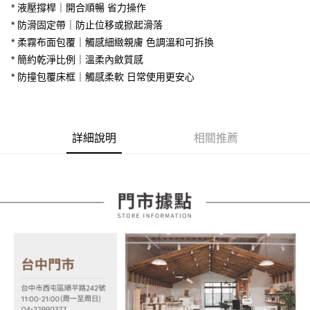
大哥付你分期
* 液壓撐桿｜開合順暢 省力操作
台灣樂天信用卡公司
相關說明
* 防滑固定帶｜防止位移或掀起滑落
【大哥付你分期使用說明】
* 柔霧布面包覆｜觸感細緻親膚 色調溫和可拆換
AFTEE先享後付
1.本服務由台灣大哥大提供，台灣大哥大用戶可立即使用無須另外申請。
2.付款方式選擇「大哥付你分期」，訂單成立後會自動跳轉到大哥付的交易
* 簡約乾淨比例｜溫柔內斂質感
相關說明
流程，驗證手機門號後，選擇欲分期的期數、繳款截止日，確認付款後即完
【關於「AFTEE先享後付」】
* 防撞包覆床框｜觸感柔軟 日常使用更安心
成交易。
ATM付款
AFTEE先享後付是「在收到商品之後才付款」的支付方式。 讓您購物簡單
3.實際核准額度、可分期數及費用金額請依後續交易確認頁面所載為準。
便利好安心！
4.訂單成立30分鐘內，如未前往確認交易或遇審核未通過，訂單將自動取
１．簡單：不需註冊會員、不需綁卡、不需儲值。
運送方式
消。如遇「轉專審核」未通過狀況，表示未達大哥付你分期系統評分，恕無
２．便利：只要手機號碼，簡訊認證，即可結帳。
法說明評估內容。
詳細說明
相關推薦
３．安心：先確認商品／服務後，再付款。
宅配
【繳款方式說明】
1.分期款項不併入電信帳單，「大哥付你分期」於每月結算日後寄送繳費提
每筆NT$100，滿NT$599(含以上)免運費
【「AFTEE先享後付」結帳流程】
醒簡訊。
１．於結帳方式選擇「AFTEE先享後付」後，將跳轉至「AFTEE先享後付」
2.透過簡訊連結打開帳單後，可選擇「超商條碼／台灣大直營門市／銀行轉
結帳頁面，進行簡訊認證並確認金額後，即可完成結帳。
帳／街口支付／iPASS MONEY」等通路繳費。
２．訂單成立數日內，您將收到繳費通知簡訊。
３．收到繳費通知簡訊後14天內，點擊此簡訊中的連結，可透過四大超商／
【注意事項】
ATM／網路銀行／等多元方式進行付款，方視為交易完成。
1.本服務係由「台灣大哥大股份有限公司」（以下簡稱本公司）所提供，讓
※ 請注意：結帳手續完成當下不需立刻繳費，但若您需要取消訂單，請聯絡
用戶於交易時，得透過本服務購買商品或服務，並由商店將買賣／分期付款
購買商品的店家。未經商家同意取消之訂單仍視為有效，需透過AFTEE先享
買賣價金債權讓與本公司後，依約使用本公司帳單繳交帳款。
後付繳納相關費用。
2.基於同意付款使用「大哥付你分期」之契約關係目的，商店將以您的個人
※ 交易是否成功請以「AFTEE先享後付 」之結帳頁面顯示為準，若有關於
資料（包含姓名、電話或地址）提供予台灣大哥大進項蒐集、處理及利用，
是否繳費成功／繳費後需取消欲退款等相關疑問，請聯繫「AFTEE先享後付
由本公司與您本人進行分期帳單所需資料之確認、核對及更正。
客戶支援中心」
https://netprotections.freshdesk.com/support/home
3.完整用戶服務條款，請詳閱以下連結：
https://oppay.tw/userRule