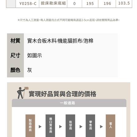
實木合板木料/機能貓抓布/泡棉
材質
如圖示
尺寸
灰
顏色