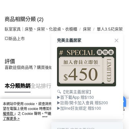
商品相關分類 (2)
臥室家具｜床墊、床架、化妝桌、衣櫥櫃
床架
單人3.5尺床架
💥新品上市
完美主義居家
評價
喜歡這個商品嗎？購買後給他一個好評吧
本分類熱銷
全站排行
🔍【完美主義居家】
▶️首下載App 贈$150
▶️註冊/開卡加入會員 贈$200
本網站中使用 cookie，欲查詢有關本網站使用 cookie 方式之詳情，及若您不希
▶️加line好友綁定 贈$100
熱門標籤
望在電腦上使用 cookie 時應如何變更電腦的 cookie 設定，請參閱本網站「
隱私
權條款
」之 Cookie 聲明。您繼續使用本網站即表示您同意本公司得按本網站使
用條款之 Cookie 聲明使用 cookie。
了解更多 >