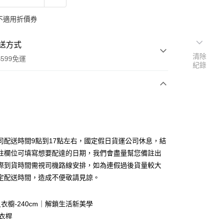
不適用折價券
送方式
清除
599免運
紀錄
次付款
期付款
0 利率 每期
NT$3,066
21家銀行
司配送時間9點到17點左右，國定假日貨運公司休息，結
0 利率 每期
NT$1,533
21家銀行
庫商業銀行
第一商業銀行
註欄位可填寫想要配達的日期，我們會盡量幫您備註出
業銀行
彰化商業銀行
際到貨時間需視司機路線安排，如為連假過後貨量較大
庫商業銀行
第一商業銀行
業儲蓄銀行
台北富邦商業銀行
業銀行
彰化商業銀行
定配送時間，造成不便敬請見諒。
華商業銀行
兆豐國際商業銀行
業儲蓄銀行
台北富邦商業銀行
小企業銀行
台中商業銀行
華商業銀行
兆豐國際商業銀行
台灣）商業銀行
華泰商業銀行
1.3尺衣櫥-240cm｜解鎖生活新美學
小企業銀行
台中商業銀行
業銀行
遠東國際商業銀行
掛衣桿
台灣）商業銀行
華泰商業銀行