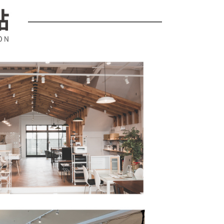
金債權讓與本公司後，依約使用本公司帳單繳交帳款。
繳納相關費用。
意付款使用「大哥付你分期」之契約關係目的，商店將以您的個人
否成功請以「AFTEE先享後付 」之結帳頁面顯示為準，若有關於
含姓名、電話或地址）提供予台灣大哥大進項蒐集、處理及利
功／繳費後需取消欲退款等相關疑問，請聯繫「AFTEE先享後
公司與您本人進行分期帳單所需資料之確認、核對及更正。
援中心」
https://netprotections.freshdesk.com/support/home
戶服務條款，請詳閱以下連結：
https://oppay.tw/userRule
項】
恩沛科技股份有限公司提供之「AFTEE先享後付」服務完成之
依本服務之必要範圍內提供個人資料，並將交易相關給付款項請
讓予恩沛科技股份有限公司。
個人資料處理事宜，請瀏覽以下網址：
ee.tw/terms/#terms3
年的使用者請事先徵得法定代理人或監護人之同意方可使用
E先享後付」，若未經同意申辦者引起之損失，本公司不負相關責
AFTEE先享後付」時，將依據個別帳號之用戶狀況，依本公司
核予不同之上限額度；若仍有額度不足之情形，本公司將視審查
用戶進行身份認證。
一人註冊多個帳號或使用他人資訊註冊。若發現惡意使用之情
科技股份有限公司將有權停止該用戶之使用額度並採取法律行