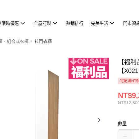
⏰限時優惠
全屋訂製
熱銷排行
完美生活
門市資
櫃．組合式衣櫃
拉門衣櫃
【福利品
【X02
宅配滿NT$
NT$9,
NT$12,80
數量