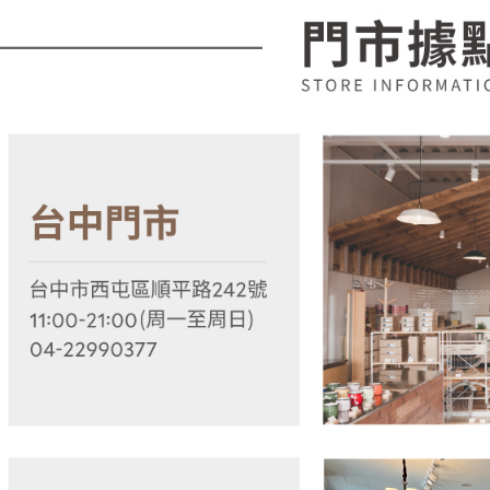
款買賣價
先享後付
2.基於同
※ 交易是
資料（包
是否繳費成
用，由本
付客戶支
3.完整用
【注意事
１．透過由
交易，需
求債權轉
２．關於
https://aft
３．未成
「AFTE
任。
４．使用「
即時審查
結果請求
５．嚴禁
形，恩沛
動。