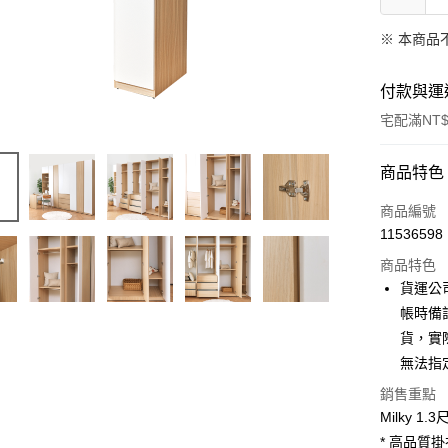
※ 本商品
付款與運
宅配滿NT$
付款方式
商品特色
信用卡一
商品編號
11536598
信用卡分
商品特色
3 期 
貨運公
6 期 
合作金
帳時備
華南商
貨，實
合作金
LINE Pay
上海商
華南商
無法指
國泰世
Apple Pay
上海商
銷售重點
臺灣中
國泰世
匯豐（
Milky 
街口支付
臺灣中
聯邦商
* 高品質
匯豐（