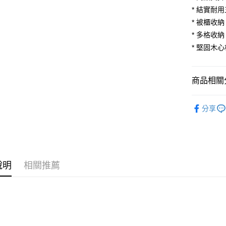
悠遊付
元大商
聯邦商
* 結實耐
玉山商
元大商
Google Pa
* 被櫃收納
台新國
玉山商
* 多格收納
台灣樂
台新國
大哥付你
* 堅固木
台灣樂
相關說明
【大哥付
AFTEE先
1.本服務
商品相關分
2.付款方
相關說明
流程，驗
【關於「A
ATM付款
完成交易
臥室家具
AFTEE
3.實際核
分享
櫃
便利好安
拉門
4.訂單成
１．簡單
消。如遇
絕版出清｜S
２．便利
運送方式
無法說明
３．安心
【繳款方
宅配
1.分期款
【「AFT
醒簡訊。
說明
相關推薦
每筆NT$1
１．於結帳
2.透過簡
付」結帳
帳／街口支
２．訂單
３．收到繳
【注意事
／ATM／
1.本服務
※ 請注意
用戶於交
絡購買商品