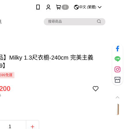
0
中文 (繁體)
訊
】Milky 1.3尺衣櫥-240cm 完美主義
19】
599免運
200
0