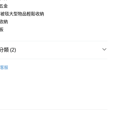
業銀行
永豐商業銀行
業銀行
遠東國際商業銀行
用五金
業銀行
星展（台灣）商業銀行
業銀行
永豐商業銀行
y
納 被毯大型物品輕鬆收納
際商業銀行
中國信託商業銀行
業銀行
星展（台灣）商業銀行
衣收納
天信用卡公司
際商業銀行
中國信託商業銀行
分期
心板
天信用卡公司
你分期使用說明】
享後付
由台灣大哥大提供，台灣大哥大用戶可立即使用無須另外申請。
類 (2)
式選擇「大哥付你分期」，訂單成立後會自動跳轉到大哥付的交易
證手機門號後，選擇欲分期的期數、繳款截止日，確認付款後即
FTEE先享後付」】
。
｜床墊、床架、化妝桌、衣櫥櫃
各式衣櫃．組合式衣
先享後付是「在收到商品之後才付款」的支付方式。 讓您購物簡單
准額度、可分期數及費用金額請依後續交易確認頁面所載為準。
客服
心！
衣櫃
立30分鐘內，如未前往確認交易或遇審核未通過，訂單將自動取
：不需註冊會員、不需綁卡、不需儲值。
「轉專審核」未通過狀況，表示未達大哥付你分期系統評分，恕
ALE 5 折起
：只要手機號碼，簡訊認證，即可結帳。
評估內容。
：先確認商品／服務後，再付款。
式說明】
項不併入電信帳單，「大哥付你分期」於每月結算日後寄送繳費提
EE先享後付」結帳流程】
00，滿NT$599(含以上)免運費
方式選擇「AFTEE先享後付」後，將跳轉至「AFTEE先享後
訊連結打開帳單後，可選擇「超商條碼／台灣大直營門市／銀行轉
頁面，進行簡訊認證並確認金額後，即可完成結帳。
付／iPASS MONEY」等通路繳費。
成立數日內，您將收到繳費通知簡訊。
費通知簡訊後14天內，點擊此簡訊中的連結，可透過四大超商
項】
網路銀行／等多元方式進行付款，方視為交易完成。
係由「台灣大哥大股份有限公司」（以下簡稱本公司）所提供，讓
：結帳手續完成當下不需立刻繳費，但若您需要取消訂單，請聯
易時，得透過本服務購買商品或服務，並由商店將買賣／分期付
的店家。未經商家同意取消之訂單仍視為有效，需透過AFTEE