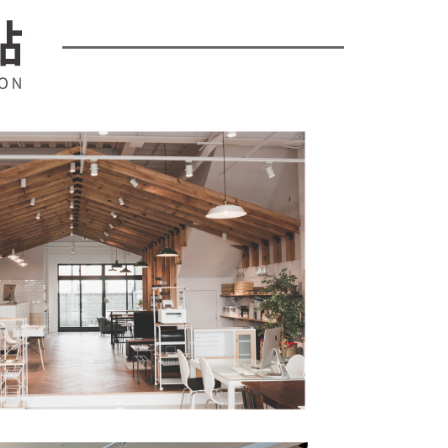
金債權讓與本公司後，依約使用本公司帳單繳交帳款。
繳納相關費用。
意付款使用「大哥付你分期」之契約關係目的，商店將以您的個人
否成功請以「AFTEE先享後付 」之結帳頁面顯示為準，若有關於
含姓名、電話或地址）提供予台灣大哥大進項蒐集、處理及利
功／繳費後需取消欲退款等相關疑問，請聯繫「AFTEE先享後
公司與您本人進行分期帳單所需資料之確認、核對及更正。
援中心」
https://netprotections.freshdesk.com/support/home
戶服務條款，請詳閱以下連結：
https://oppay.tw/userRule
項】
恩沛科技股份有限公司提供之「AFTEE先享後付」服務完成之
依本服務之必要範圍內提供個人資料，並將交易相關給付款項請
讓予恩沛科技股份有限公司。
個人資料處理事宜，請瀏覽以下網址：
ee.tw/terms/#terms3
年的使用者請事先徵得法定代理人或監護人之同意方可使用
E先享後付」，若未經同意申辦者引起之損失，本公司不負相關責
AFTEE先享後付」時，將依據個別帳號之用戶狀況，依本公司
核予不同之上限額度；若仍有額度不足之情形，本公司將視審查
用戶進行身份認證。
一人註冊多個帳號或使用他人資訊註冊。若發現惡意使用之情
科技股份有限公司將有權停止該用戶之使用額度並採取法律行