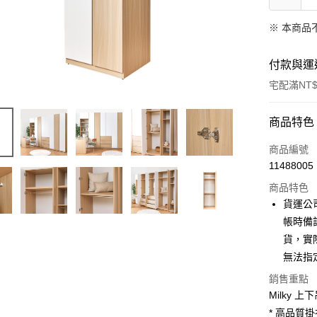
※ 本商品
付款與運
宅配滿NT$
付款方式
商品特色
信用卡一
商品編號
11488005
信用卡分
商品特色
3 期 
貨運公
6 期 
合作金
帳時備
華南商
貨，實
合作金
LINE Pay
上海商
華南商
無法指
國泰世
Apple Pay
上海商
銷售重點
臺灣中
國泰世
匯豐（
Milky 
街口支付
臺灣中
聯邦商
* 高品質
匯豐（