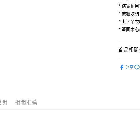
悠遊付
元大商
聯邦商
* 結實耐
玉山商
元大商
Google Pa
* 被櫃收
台新國
玉山商
* 上下吊
台灣樂
台新國
大哥付你
* 堅固木
台灣樂
相關說明
【大哥付
AFTEE先
1.本服務
商品相關分
2.付款方
相關說明
流程，驗
【關於「A
ATM付款
完成交易
臥室家具
AFTEE
3.實際核
分享
櫃
便利好安
拉門
4.訂單成
１．簡單
消。如遇
絕版出清｜S
２．便利
運送方式
無法說明
３．安心
【繳款方
宅配
1.分期款
【「AFT
醒簡訊。
說明
相關推薦
每筆NT$1
１．於結帳
2.透過簡
付」結帳
帳／街口支
２．訂單
３．收到繳
【注意事
／ATM／
1.本服務
※ 請注意
用戶於交
絡購買商品