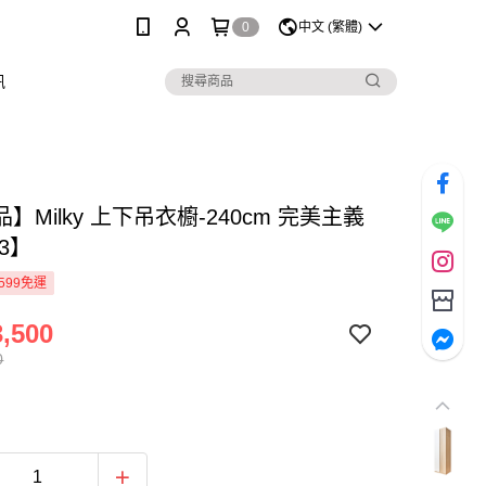
0
中文 (繁體)
訊
】Milky 上下吊衣櫥-240cm 完美主義
13】
599免運
,500
0