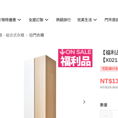
⏰限時優惠
全屋訂製
熱銷排行
完美生活
門市資
櫃．組合式衣櫃
拉門衣櫃
【福利品
【X02
宅配滿NT$
NT$13
NT$19,80
數量