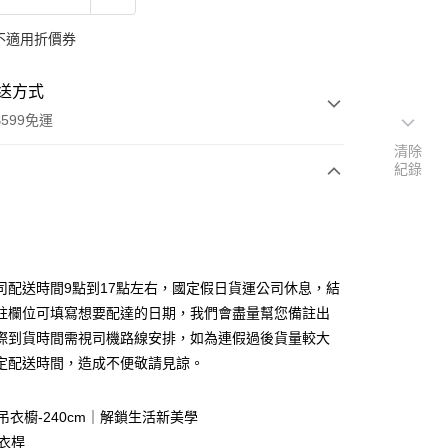
不適用折價券
送方式
599免運
清除
紀錄
次付款
期付款
0 利率 每期
NT$4,500
21家銀行
司配送時間9點到17點左右，國定假日貨運公司休息，結
0 利率 每期
NT$2,250
21家銀行
庫商業銀行
第一商業銀行
註欄位可填寫想要配達的日期，我們會盡量幫您備註出
業銀行
彰化商業銀行
際到貨時間需視司機路線安排，如為連假過後貨量較大
庫商業銀行
第一商業銀行
業儲蓄銀行
台北富邦商業銀行
業銀行
彰化商業銀行
定配送時間，造成不便敬請見諒。
華商業銀行
兆豐國際商業銀行
業儲蓄銀行
台北富邦商業銀行
小企業銀行
台中商業銀行
華商業銀行
兆豐國際商業銀行
台灣）商業銀行
華泰商業銀行
上下吊衣櫥-240cm｜解鎖生活新美學
小企業銀行
台中商業銀行
業銀行
遠東國際商業銀行
掛衣桿
台灣）商業銀行
華泰商業銀行