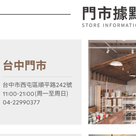
款買賣價
先享後付
2.基於同
※ 交易是
資料（包
是否繳費成
用，由本
付客戶支
3.完整用
【注意事
１．透過由
交易，需
求債權轉
２．關於
https://aft
３．未成
「AFTE
任。
４．使用「
即時審查
結果請求
５．嚴禁
形，恩沛
動。