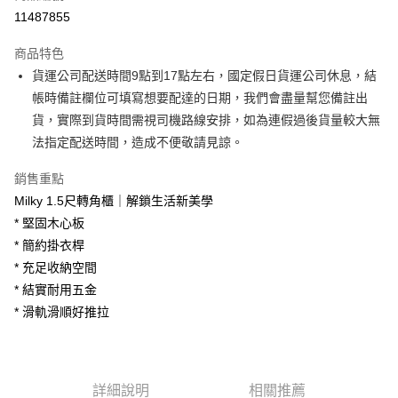
信用卡分期付款
11487855
3 期 0 利率 每期
NT$2,600
21家銀行
商品特色
6 期 0 利率 每期
NT$1,300
21家銀行
合作金庫商業銀行
第一商業銀行
貨運公司配送時間9點到17點左右，國定假日貨運公司休息，結
華南商業銀行
彰化商業銀行
合作金庫商業銀行
第一商業銀行
LINE Pay
帳時備註欄位可填寫想要配達的日期，我們會盡量幫您備註出
上海商業儲蓄銀行
台北富邦商業銀行
華南商業銀行
彰化商業銀行
國泰世華商業銀行
兆豐國際商業銀行
貨，實際到貨時間需視司機路線安排，如為連假過後貨量較大無
Apple Pay
上海商業儲蓄銀行
台北富邦商業銀行
臺灣中小企業銀行
台中商業銀行
法指定配送時間，造成不便敬請見諒。
國泰世華商業銀行
兆豐國際商業銀行
匯豐（台灣）商業銀行
華泰商業銀行
街口支付
臺灣中小企業銀行
台中商業銀行
聯邦商業銀行
遠東國際商業銀行
銷售重點
匯豐（台灣）商業銀行
華泰商業銀行
悠遊付
元大商業銀行
永豐商業銀行
Milky 1.5尺轉角櫃｜解鎖生活新美學
聯邦商業銀行
遠東國際商業銀行
玉山商業銀行
星展（台灣）商業銀行
元大商業銀行
永豐商業銀行
* 堅固木心板
Google Pay
台新國際商業銀行
中國信託商業銀行
玉山商業銀行
星展（台灣）商業銀行
* 簡約掛衣桿
台灣樂天信用卡公司
台新國際商業銀行
中國信託商業銀行
大哥付你分期
* 充足收納空間
台灣樂天信用卡公司
相關說明
* 結實耐用五金
【大哥付你分期使用說明】
* 滑軌滑順好推拉
AFTEE先享後付
1.本服務由台灣大哥大提供，台灣大哥大用戶可立即使用無須另外申請。
2.付款方式選擇「大哥付你分期」，訂單成立後會自動跳轉到大哥付的交易
相關說明
流程，驗證手機門號後，選擇欲分期的期數、繳款截止日，確認付款後即完
【關於「AFTEE先享後付」】
成交易。
ATM付款
AFTEE先享後付是「在收到商品之後才付款」的支付方式。 讓您購物簡單
3.實際核准額度、可分期數及費用金額請依後續交易確認頁面所載為準。
便利好安心！
詳細說明
相關推薦
4.訂單成立30分鐘內，如未前往確認交易或遇審核未通過，訂單將自動取