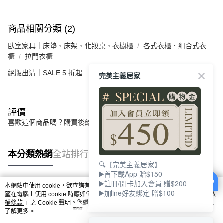
商品相關分類 (2)
臥室家具｜床墊、床架、化妝桌、衣櫥櫃
各式衣櫃．組合式衣
櫃
拉門衣櫃
絕版出清｜SALE 5 折起
完美主義居家
評價
喜歡這個商品嗎？購買後給他一個好評吧
本分類熱銷
全站排行
🔍【完美主義居家】
▶️首下載App 贈$150
▶️註冊/開卡加入會員 贈$200
本網站中使用 cookie，欲查詢有關本網站使用 cookie 方式之詳情，及若您不希
▶️加line好友綁定 贈$100
熱門標籤
望在電腦上使用 cookie 時應如何變更電腦的 cookie 設定，請參閱本網站「
隱私
權條款
」之 Cookie 聲明。您繼續使用本網站即表示您同意本公司得按本網站使
用條款之 Cookie 聲明使用 cookie。
了解更多 >