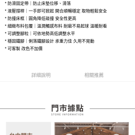
大哥付你分期
* 防滑固定帶｜防止床墊位移、滑落
台灣樂天信用卡公司
相關說明
* 液壓撐桿｜一手即可掀起 開合順暢穩定 取物輕鬆安全
【大哥付你分期使用說明】
* 防撞床框｜圓角降低碰撞 安全性更高
AFTEE先享後付
1.本服務由台灣大哥大提供，台灣大哥大用戶可立即使用無須另外申請。
2.付款方式選擇「大哥付你分期」，訂單成立後會自動跳轉到大哥付的交易
* 細緻布料包覆｜溫潤觸感布料 耐磨不易起球 溫暖耐看
相關說明
流程，驗證手機門號後，選擇欲分期的期數、繳款截止日，確認付款後即完
【關於「AFTEE先享後付」】
* 可調整腳粒｜可依地勢高低調整水平
成交易。
ATM付款
AFTEE先享後付是「在收到商品之後才付款」的支付方式。 讓您購物簡單
* 穩固鐵腳｜俐落鐵腳設計 承重力佳 久用不晃動
3.實際核准額度、可分期數及費用金額請依後續交易確認頁面所載為準。
便利好安心！
4.訂單成立30分鐘內，如未前往確認交易或遇審核未通過，訂單將自動取
* 可客製 改色不加價
１．簡單：不需註冊會員、不需綁卡、不需儲值。
運送方式
消。如遇「轉專審核」未通過狀況，表示未達大哥付你分期系統評分，恕無
２．便利：只要手機號碼，簡訊認證，即可結帳。
法說明評估內容。
３．安心：先確認商品／服務後，再付款。
宅配
【繳款方式說明】
1.分期款項不併入電信帳單，「大哥付你分期」於每月結算日後寄送繳費提
每筆NT$100，滿NT$599(含以上)免運費
【「AFTEE先享後付」結帳流程】
醒簡訊。
詳細說明
相關推薦
１．於結帳方式選擇「AFTEE先享後付」後，將跳轉至「AFTEE先享後付」
2.透過簡訊連結打開帳單後，可選擇「超商條碼／台灣大直營門市／銀行轉
結帳頁面，進行簡訊認證並確認金額後，即可完成結帳。
帳／街口支付／iPASS MONEY」等通路繳費。
２．訂單成立數日內，您將收到繳費通知簡訊。
３．收到繳費通知簡訊後14天內，點擊此簡訊中的連結，可透過四大超商／
【注意事項】
ATM／網路銀行／等多元方式進行付款，方視為交易完成。
1.本服務係由「台灣大哥大股份有限公司」（以下簡稱本公司）所提供，讓
※ 請注意：結帳手續完成當下不需立刻繳費，但若您需要取消訂單，請聯絡
用戶於交易時，得透過本服務購買商品或服務，並由商店將買賣／分期付款
購買商品的店家。未經商家同意取消之訂單仍視為有效，需透過AFTEE先享
買賣價金債權讓與本公司後，依約使用本公司帳單繳交帳款。
後付繳納相關費用。
2.基於同意付款使用「大哥付你分期」之契約關係目的，商店將以您的個人
※ 交易是否成功請以「AFTEE先享後付 」之結帳頁面顯示為準，若有關於
資料（包含姓名、電話或地址）提供予台灣大哥大進項蒐集、處理及利用，
是否繳費成功／繳費後需取消欲退款等相關疑問，請聯繫「AFTEE先享後付
由本公司與您本人進行分期帳單所需資料之確認、核對及更正。
客戶支援中心」
https://netprotections.freshdesk.com/support/home
3.完整用戶服務條款，請詳閱以下連結：
https://oppay.tw/userRule