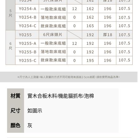
實木合板木料/機能貓抓布/泡棉
材質
如圖示
尺寸
灰
顏色