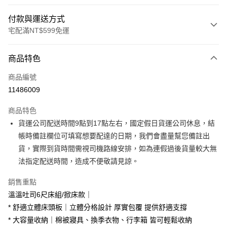
付款與運送方式
宅配滿NT$599免運
付款方式
商品特色
信用卡一次付款
商品編號
信用卡分期付款
11486009
3 期 0 利率 每期
NT$13,500
21家銀行
商品特色
6 期 0 利率 每期
NT$6,750
21家銀行
合作金庫商業銀行
第一商業銀行
貨運公司配送時間9點到17點左右，國定假日貨運公司休息，結
華南商業銀行
彰化商業銀行
合作金庫商業銀行
第一商業銀行
LINE Pay
帳時備註欄位可填寫想要配達的日期，我們會盡量幫您備註出
上海商業儲蓄銀行
台北富邦商業銀行
華南商業銀行
彰化商業銀行
國泰世華商業銀行
兆豐國際商業銀行
貨，實際到貨時間需視司機路線安排，如為連假過後貨量較大無
Apple Pay
上海商業儲蓄銀行
台北富邦商業銀行
臺灣中小企業銀行
台中商業銀行
法指定配送時間，造成不便敬請見諒。
國泰世華商業銀行
兆豐國際商業銀行
匯豐（台灣）商業銀行
華泰商業銀行
街口支付
臺灣中小企業銀行
台中商業銀行
聯邦商業銀行
遠東國際商業銀行
銷售重點
匯豐（台灣）商業銀行
華泰商業銀行
悠遊付
元大商業銀行
永豐商業銀行
溫溫吐司6尺床組/掀床款｜
聯邦商業銀行
遠東國際商業銀行
玉山商業銀行
星展（台灣）商業銀行
元大商業銀行
永豐商業銀行
* 舒適立體床頭板｜立體分格設計 厚實包覆 提供舒適支撐
Google Pay
台新國際商業銀行
中國信託商業銀行
玉山商業銀行
星展（台灣）商業銀行
* 大容量收納｜棉被寢具、換季衣物、行李箱 皆可輕鬆收納
台灣樂天信用卡公司
台新國際商業銀行
中國信託商業銀行