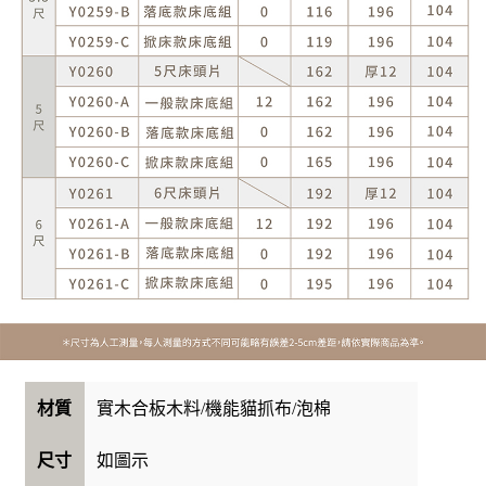
實木合板木料/機能貓抓布/泡棉
材質
如圖示
尺寸