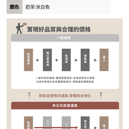
奶茶/米白色
顏色