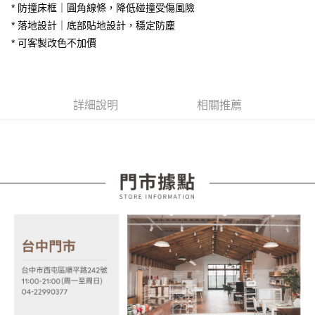
大哥付你分期
* 防撞床框｜圓角線條，降低碰撞受傷風險
台灣樂天信用卡公司
相關說明
* 落地設計｜底部貼地設計，穩定防塵
【大哥付你分期使用說明】
* 可客製改色不加價
AFTEE先享後付
1.本服務由台灣大哥大提供，台灣大哥大用戶可立即使用無須另外申請。
2.付款方式選擇「大哥付你分期」，訂單成立後會自動跳轉到大哥付的交易
相關說明
流程，驗證手機門號後，選擇欲分期的期數、繳款截止日，確認付款後即完
【關於「AFTEE先享後付」】
成交易。
ATM付款
AFTEE先享後付是「在收到商品之後才付款」的支付方式。 讓您購物簡單
3.實際核准額度、可分期數及費用金額請依後續交易確認頁面所載為準。
便利好安心！
詳細說明
相關推薦
4.訂單成立30分鐘內，如未前往確認交易或遇審核未通過，訂單將自動取
１．簡單：不需註冊會員、不需綁卡、不需儲值。
運送方式
消。如遇「轉專審核」未通過狀況，表示未達大哥付你分期系統評分，恕無
２．便利：只要手機號碼，簡訊認證，即可結帳。
法說明評估內容。
３．安心：先確認商品／服務後，再付款。
宅配
【繳款方式說明】
1.分期款項不併入電信帳單，「大哥付你分期」於每月結算日後寄送繳費提
每筆NT$100，滿NT$599(含以上)免運費
【「AFTEE先享後付」結帳流程】
醒簡訊。
１．於結帳方式選擇「AFTEE先享後付」後，將跳轉至「AFTEE先享後付」
2.透過簡訊連結打開帳單後，可選擇「超商條碼／台灣大直營門市／銀行轉
結帳頁面，進行簡訊認證並確認金額後，即可完成結帳。
帳／街口支付／iPASS MONEY」等通路繳費。
２．訂單成立數日內，您將收到繳費通知簡訊。
３．收到繳費通知簡訊後14天內，點擊此簡訊中的連結，可透過四大超商／
【注意事項】
ATM／網路銀行／等多元方式進行付款，方視為交易完成。
1.本服務係由「台灣大哥大股份有限公司」（以下簡稱本公司）所提供，讓
※ 請注意：結帳手續完成當下不需立刻繳費，但若您需要取消訂單，請聯絡
用戶於交易時，得透過本服務購買商品或服務，並由商店將買賣／分期付款
購買商品的店家。未經商家同意取消之訂單仍視為有效，需透過AFTEE先享
買賣價金債權讓與本公司後，依約使用本公司帳單繳交帳款。
後付繳納相關費用。
2.基於同意付款使用「大哥付你分期」之契約關係目的，商店將以您的個人
※ 交易是否成功請以「AFTEE先享後付 」之結帳頁面顯示為準，若有關於
資料（包含姓名、電話或地址）提供予台灣大哥大進項蒐集、處理及利用，
是否繳費成功／繳費後需取消欲退款等相關疑問，請聯繫「AFTEE先享後付
由本公司與您本人進行分期帳單所需資料之確認、核對及更正。
客戶支援中心」
https://netprotections.freshdesk.com/support/home
3.完整用戶服務條款，請詳閱以下連結：
https://oppay.tw/userRule