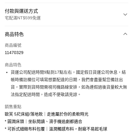
付款與運送方式
宅配滿NT$599免運
付款方式
商品特色
信用卡一次付款
商品編號
信用卡分期付款
11470329
3 期 0 利率 每期
NT$10,600
21家銀行
商品特色
6 期 0 利率 每期
NT$5,300
21家銀行
合作金庫商業銀行
第一商業銀行
貨運公司配送時間9點到17點左右，國定假日貨運公司休息，結
華南商業銀行
彰化商業銀行
合作金庫商業銀行
第一商業銀行
LINE Pay
帳時備註欄位可填寫想要配達的日期，我們會盡量幫您備註出
上海商業儲蓄銀行
台北富邦商業銀行
華南商業銀行
彰化商業銀行
國泰世華商業銀行
兆豐國際商業銀行
貨，實際到貨時間需視司機路線安排，如為連假過後貨量較大無
Apple Pay
上海商業儲蓄銀行
台北富邦商業銀行
臺灣中小企業銀行
台中商業銀行
法指定配送時間，造成不便敬請見諒。
國泰世華商業銀行
兆豐國際商業銀行
匯豐（台灣）商業銀行
華泰商業銀行
街口支付
臺灣中小企業銀行
台中商業銀行
聯邦商業銀行
遠東國際商業銀行
銷售重點
匯豐（台灣）商業銀行
華泰商業銀行
悠遊付
元大商業銀行
永豐商業銀行
歐芙 5尺床組/落地款｜走進屬於你的柔軟時光
聯邦商業銀行
遠東國際商業銀行
玉山商業銀行
星展（台灣）商業銀行
元大商業銀行
永豐商業銀行
* 圓潤床頭｜坐臥閱讀、滑手機追劇都適合
Google Pay
台新國際商業銀行
中國信託商業銀行
玉山商業銀行
星展（台灣）商業銀行
* 可拆式細緻布料包覆｜溫潤觸感布料，耐磨不易起毛球
台灣樂天信用卡公司
台新國際商業銀行
中國信託商業銀行