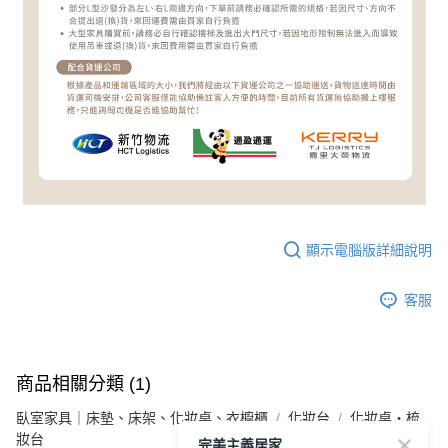
顯示電腦版詳細說明
客服
商品相關分類 (1)
臥室家具｜床墊、床架、化妝桌、衣櫥櫃
化妝台
化妝桌・梳
妝台
完美主義居家