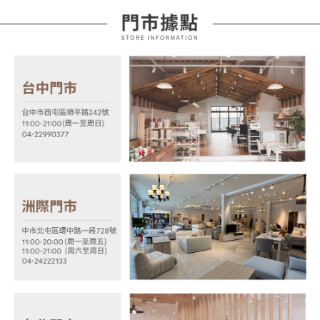
3.實際核准額度、可分期數及費用金額請依後續交易確認頁面所載為準。
便利好安心！
4.訂單成立30分鐘內，如未前往確認交易或遇審核未通過，訂單將自動取
１．簡單：不需註冊會員、不需綁卡、不需儲值。
運送方式
消。如遇「轉專審核」未通過狀況，表示未達大哥付你分期系統評分，恕無
２．便利：只要手機號碼，簡訊認證，即可結帳。
法說明評估內容。
３．安心：先確認商品／服務後，再付款。
宅配
【繳款方式說明】
1.分期款項不併入電信帳單，「大哥付你分期」於每月結算日後寄送繳費提
每筆NT$100，滿NT$599(含以上)免運費
【「AFTEE先享後付」結帳流程】
醒簡訊。
１．於結帳方式選擇「AFTEE先享後付」後，將跳轉至「AFTEE先享後付」
2.透過簡訊連結打開帳單後，可選擇「超商條碼／台灣大直營門市／銀行轉
結帳頁面，進行簡訊認證並確認金額後，即可完成結帳。
帳／街口支付／iPASS MONEY」等通路繳費。
２．訂單成立數日內，您將收到繳費通知簡訊。
３．收到繳費通知簡訊後14天內，點擊此簡訊中的連結，可透過四大超商／
【注意事項】
ATM／網路銀行／等多元方式進行付款，方視為交易完成。
1.本服務係由「台灣大哥大股份有限公司」（以下簡稱本公司）所提供，讓
※ 請注意：結帳手續完成當下不需立刻繳費，但若您需要取消訂單，請聯絡
用戶於交易時，得透過本服務購買商品或服務，並由商店將買賣／分期付款
購買商品的店家。未經商家同意取消之訂單仍視為有效，需透過AFTEE先享
買賣價金債權讓與本公司後，依約使用本公司帳單繳交帳款。
後付繳納相關費用。
2.基於同意付款使用「大哥付你分期」之契約關係目的，商店將以您的個人
※ 交易是否成功請以「AFTEE先享後付 」之結帳頁面顯示為準，若有關於
資料（包含姓名、電話或地址）提供予台灣大哥大進項蒐集、處理及利用，
是否繳費成功／繳費後需取消欲退款等相關疑問，請聯繫「AFTEE先享後付
由本公司與您本人進行分期帳單所需資料之確認、核對及更正。
客戶支援中心」
https://netprotections.freshdesk.com/support/home
3.完整用戶服務條款，請詳閱以下連結：
https://oppay.tw/userRule
【注意事項】
１．透過由恩沛科技股份有限公司提供之「AFTEE先享後付」服務完成之交
易，需依本服務之必要範圍內提供個人資料，並將交易相關給付款項請求債
權轉讓予恩沛科技股份有限公司。
２．關於個人資料處理事宜，請瀏覽以下網址：
https://aftee.tw/terms/#terms3
３．未成年的使用者請事先徵得法定代理人或監護人之同意方可使用