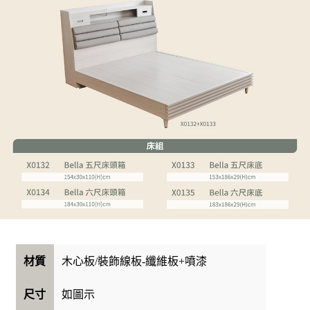
木心板/裝飾線板-纖維板+噴漆
材質
如圖示
尺寸