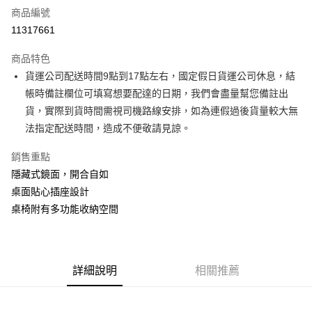
商品編號
信用卡分期付款
11317661
3 期 0 利率 每期
NT$4,166
21家銀行
商品特色
6 期 0 利率 每期
NT$2,083
21家銀行
合作金庫商業銀行
第一商業銀行
貨運公司配送時間9點到17點左右，國定假日貨運公司休息，結
華南商業銀行
彰化商業銀行
合作金庫商業銀行
第一商業銀行
LINE Pay
帳時備註欄位可填寫想要配達的日期，我們會盡量幫您備註出
上海商業儲蓄銀行
台北富邦商業銀行
華南商業銀行
彰化商業銀行
國泰世華商業銀行
兆豐國際商業銀行
貨，實際到貨時間需視司機路線安排，如為連假過後貨量較大無
Apple Pay
上海商業儲蓄銀行
台北富邦商業銀行
臺灣中小企業銀行
台中商業銀行
法指定配送時間，造成不便敬請見諒。
國泰世華商業銀行
兆豐國際商業銀行
匯豐（台灣）商業銀行
華泰商業銀行
街口支付
臺灣中小企業銀行
台中商業銀行
聯邦商業銀行
遠東國際商業銀行
銷售重點
匯豐（台灣）商業銀行
華泰商業銀行
悠遊付
元大商業銀行
永豐商業銀行
隱藏式鏡面，開合自如
聯邦商業銀行
遠東國際商業銀行
玉山商業銀行
星展（台灣）商業銀行
元大商業銀行
永豐商業銀行
桌面貼心插座設計
Google Pay
台新國際商業銀行
中國信託商業銀行
玉山商業銀行
星展（台灣）商業銀行
桌椅附有多功能收納空間
台灣樂天信用卡公司
台新國際商業銀行
中國信託商業銀行
大哥付你分期
台灣樂天信用卡公司
相關說明
【大哥付你分期使用說明】
AFTEE先享後付
1.本服務由台灣大哥大提供，台灣大哥大用戶可立即使用無須另外申請。
詳細說明
相關推薦
2.付款方式選擇「大哥付你分期」，訂單成立後會自動跳轉到大哥付的交易
相關說明
流程，驗證手機門號後，選擇欲分期的期數、繳款截止日，確認付款後即完
【關於「AFTEE先享後付」】
成交易。
ATM付款
AFTEE先享後付是「在收到商品之後才付款」的支付方式。 讓您購物簡單