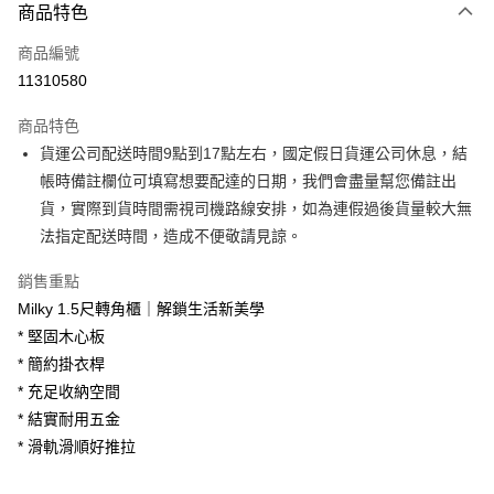
商品特色
信用卡一次付款
商品編號
信用卡分期付款
11310580
3 期 0 利率 每期
NT$2,933
21家銀行
商品特色
6 期 0 利率 每期
NT$1,466
21家銀行
合作金庫商業銀行
第一商業銀行
貨運公司配送時間9點到17點左右，國定假日貨運公司休息，結
華南商業銀行
彰化商業銀行
合作金庫商業銀行
第一商業銀行
LINE Pay
帳時備註欄位可填寫想要配達的日期，我們會盡量幫您備註出
上海商業儲蓄銀行
台北富邦商業銀行
華南商業銀行
彰化商業銀行
國泰世華商業銀行
兆豐國際商業銀行
貨，實際到貨時間需視司機路線安排，如為連假過後貨量較大無
Apple Pay
上海商業儲蓄銀行
台北富邦商業銀行
臺灣中小企業銀行
台中商業銀行
法指定配送時間，造成不便敬請見諒。
國泰世華商業銀行
兆豐國際商業銀行
匯豐（台灣）商業銀行
華泰商業銀行
街口支付
臺灣中小企業銀行
台中商業銀行
聯邦商業銀行
遠東國際商業銀行
銷售重點
匯豐（台灣）商業銀行
華泰商業銀行
悠遊付
元大商業銀行
永豐商業銀行
Milky 1.5尺轉角櫃｜解鎖生活新美學
聯邦商業銀行
遠東國際商業銀行
玉山商業銀行
星展（台灣）商業銀行
元大商業銀行
永豐商業銀行
* 堅固木心板
Google Pay
台新國際商業銀行
中國信託商業銀行
玉山商業銀行
星展（台灣）商業銀行
* 簡約掛衣桿
台灣樂天信用卡公司
台新國際商業銀行
中國信託商業銀行
大哥付你分期
* 充足收納空間
台灣樂天信用卡公司
相關說明
* 結實耐用五金
【大哥付你分期使用說明】
* 滑軌滑順好推拉
AFTEE先享後付
1.本服務由台灣大哥大提供，台灣大哥大用戶可立即使用無須另外申請。
2.付款方式選擇「大哥付你分期」，訂單成立後會自動跳轉到大哥付的交易
相關說明
流程，驗證手機門號後，選擇欲分期的期數、繳款截止日，確認付款後即完