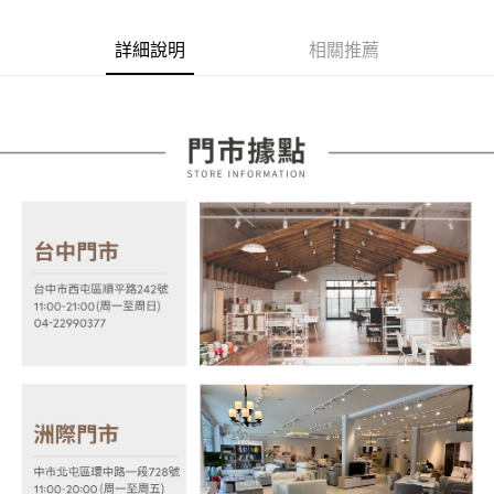
【關於「AFTEE先享後付」】
成交易。
ATM付款
AFTEE先享後付是「在收到商品之後才付款」的支付方式。 讓您購物簡單
3.實際核准額度、可分期數及費用金額請依後續交易確認頁面所載為準。
便利好安心！
詳細說明
相關推薦
4.訂單成立30分鐘內，如未前往確認交易或遇審核未通過，訂單將自動取
１．簡單：不需註冊會員、不需綁卡、不需儲值。
運送方式
消。如遇「轉專審核」未通過狀況，表示未達大哥付你分期系統評分，恕無
２．便利：只要手機號碼，簡訊認證，即可結帳。
法說明評估內容。
３．安心：先確認商品／服務後，再付款。
宅配
【繳款方式說明】
1.分期款項不併入電信帳單，「大哥付你分期」於每月結算日後寄送繳費提
每筆NT$100，滿NT$599(含以上)免運費
【「AFTEE先享後付」結帳流程】
醒簡訊。
１．於結帳方式選擇「AFTEE先享後付」後，將跳轉至「AFTEE先享後付」
2.透過簡訊連結打開帳單後，可選擇「超商條碼／台灣大直營門市／銀行轉
結帳頁面，進行簡訊認證並確認金額後，即可完成結帳。
帳／街口支付／iPASS MONEY」等通路繳費。
２．訂單成立數日內，您將收到繳費通知簡訊。
３．收到繳費通知簡訊後14天內，點擊此簡訊中的連結，可透過四大超商／
【注意事項】
ATM／網路銀行／等多元方式進行付款，方視為交易完成。
1.本服務係由「台灣大哥大股份有限公司」（以下簡稱本公司）所提供，讓
※ 請注意：結帳手續完成當下不需立刻繳費，但若您需要取消訂單，請聯絡
用戶於交易時，得透過本服務購買商品或服務，並由商店將買賣／分期付款
購買商品的店家。未經商家同意取消之訂單仍視為有效，需透過AFTEE先享
買賣價金債權讓與本公司後，依約使用本公司帳單繳交帳款。
後付繳納相關費用。
2.基於同意付款使用「大哥付你分期」之契約關係目的，商店將以您的個人
※ 交易是否成功請以「AFTEE先享後付 」之結帳頁面顯示為準，若有關於
資料（包含姓名、電話或地址）提供予台灣大哥大進項蒐集、處理及利用，
是否繳費成功／繳費後需取消欲退款等相關疑問，請聯繫「AFTEE先享後付
由本公司與您本人進行分期帳單所需資料之確認、核對及更正。
客戶支援中心」
https://netprotections.freshdesk.com/support/home
3.完整用戶服務條款，請詳閱以下連結：
https://oppay.tw/userRule
【注意事項】
１．透過由恩沛科技股份有限公司提供之「AFTEE先享後付」服務完成之交
易，需依本服務之必要範圍內提供個人資料，並將交易相關給付款項請求債
權轉讓予恩沛科技股份有限公司。
２．關於個人資料處理事宜，請瀏覽以下網址：