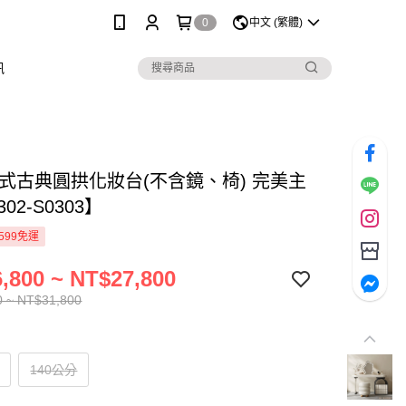
0
中文 (繁體)
訊
法式古典圓拱化妝台(不含鏡、椅) 完美主
02-S0303】
599免運
,800 ~ NT$27,800
0 ~ NT$31,800
140公分