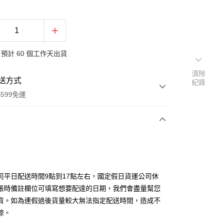
預計 60 個工作天出貨
清除
送方式
紀錄
599免運
次付款
期付款
0 利率 每期
NT$8,933
21家銀行
司平日配送時間9點到17點左右，國定假日貨運公司休
0 利率 每期
NT$4,466
21家銀行
庫商業銀行
第一商業銀行
帳時備註欄位可填寫想要配達的日期，我們會盡量幫您
業銀行
彰化商業銀行
貨。如為連假過後貨量較大無法指定配送時間，造成不
庫商業銀行
第一商業銀行
業儲蓄銀行
台北富邦商業銀行
業銀行
彰化商業銀行
諒。
華商業銀行
兆豐國際商業銀行