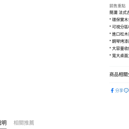
Apple Pay
上海商
銷售重點
臺灣中
國泰世
匯豐（
簡瀾 法式
街口支付
臺灣中
聯邦商
* 環保實
匯豐（
悠遊付
元大商
聯邦商
* 可視分
玉山商
元大商
Google Pa
* 進口松
台新國
玉山商
* 鋼琴烤
台灣樂
台新國
大哥付你
* 大容量
台灣樂
相關說明
* 寬大桌
【大哥付
AFTEE先
1.本服務
2.付款方
相關說明
流程，驗
【關於「A
商品相關分
ATM付款
完成交易
AFTEE
3.實際核
便利好安
臥室家具
4.訂單成
１．簡單
分享
妝台
消。如遇
２．便利
運送方式
無法說明
３．安心
💥新品上
【繳款方
宅配
1.分期款
【「AFT
各國精選
醒簡訊。
每筆NT$1
１．於結帳
2.透過簡
付」結帳
說明
相關推薦
帳／街口支
２．訂單