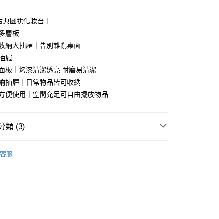
業儲蓄銀行
台北富邦商業銀行
小企業銀行
台中商業銀行
華商業銀行
兆豐國際商業銀行
台灣）商業銀行
華泰商業銀行
古典圓拱化妝台｜
小企業銀行
台中商業銀行
業銀行
遠東國際商業銀行
木多層板
台灣）商業銀行
華泰商業銀行
業銀行
永豐商業銀行
業銀行
遠東國際商業銀行
區收納大抽屜｜告別雜亂桌面
業銀行
星展（台灣）商業銀行
業銀行
永豐商業銀行
y
木抽屜
際商業銀行
中國信託商業銀行
業銀行
星展（台灣）商業銀行
漆面板｜烤漆清潔透亮 耐磨易清潔
天信用卡公司
際商業銀行
中國信託商業銀行
分期
收納抽屜｜日常物品皆可收納
天信用卡公司
面方便使用｜空間充足可自由擺放物品
你分期使用說明】
享後付
由台灣大哥大提供，台灣大哥大用戶可立即使用無須另外申請。
式選擇「大哥付你分期」，訂單成立後會自動跳轉到大哥付的交易
證手機門號後，選擇欲分期的期數、繳款截止日，確認付款後即
FTEE先享後付」】
類 (3)
。
先享後付是「在收到商品之後才付款」的支付方式。 讓您購物簡單
准額度、可分期數及費用金額請依後續交易確認頁面所載為準。
心！
｜床墊、床架、化妝桌、衣櫥櫃
化妝台
化妝桌・梳
立30分鐘內，如未前往確認交易或遇審核未通過，訂單將自動取
：不需註冊會員、不需綁卡、不需儲值。
客服
「轉專審核」未通過狀況，表示未達大哥付你分期系統評分，恕
：只要手機號碼，簡訊認證，即可結帳。
評估內容。
：先確認商品／服務後，再付款。
市
式說明】
項不併入電信帳單，「大哥付你分期」於每月結算日後寄送繳費提
EE先享後付」結帳流程】
｜品牌專區
中國｜簡瀾家具館
00，滿NT$599(含以上)免運費
方式選擇「AFTEE先享後付」後，將跳轉至「AFTEE先享後
訊連結打開帳單後，可選擇「超商條碼／台灣大直營門市／銀行轉
頁面，進行簡訊認證並確認金額後，即可完成結帳。
付／iPASS MONEY」等通路繳費。
成立數日內，您將收到繳費通知簡訊。