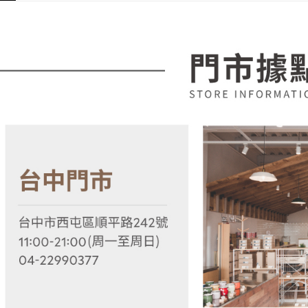
３．收到繳
【注意事
／ATM／
1.本服務
※ 請注意
用戶於交
絡購買商品
款買賣價
先享後付
2.基於同
※ 交易是
資料（包
是否繳費成
用，由本
付客戶支
3.完整用
【注意事
１．透過由
交易，需
求債權轉
２．關於
https://aft
３．未成
「AFTE
任。
４．使用「
即時審查
結果請求
５．嚴禁
形，恩沛
動。