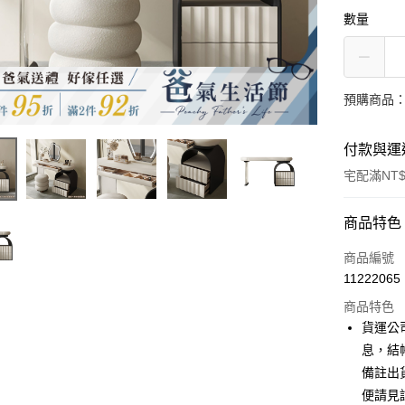
數量
預購商品：
付款與運
宅配滿NT$
付款方式
商品特色
信用卡一
商品編號
11222065
信用卡分
商品特色
3 期 
貨運公
6 期 
合作金
息，結
華南商
備註出
合作金
LINE Pay
上海商
華南商
便請見
國泰世