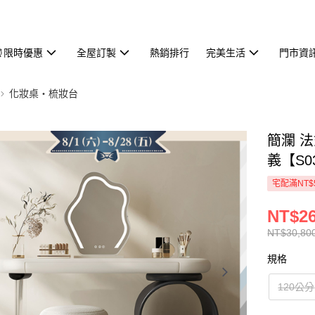
⏰限時優惠
全屋訂製
熱銷排行
完美生活
門市資
化妝桌・梳妝台
簡瀾 
義【S03
宅配滿NT$
NT$26
NT$30,80
規格
120公分