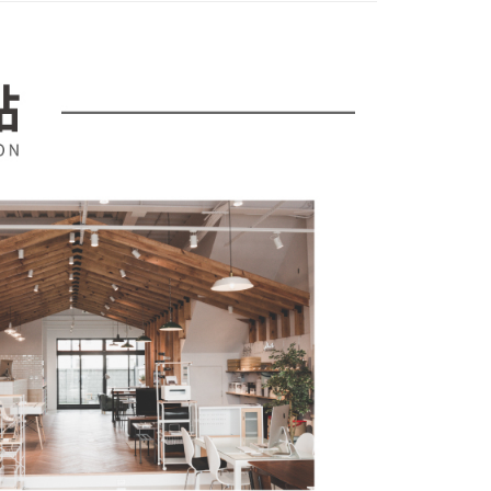
費通知簡訊後14天內，點擊此簡訊中的連結，可透過四大超商
項】
網路銀行／等多元方式進行付款，方視為交易完成。
係由「台灣大哥大股份有限公司」（以下簡稱本公司）所提供，讓
：結帳手續完成當下不需立刻繳費，但若您需要取消訂單，請聯
易時，得透過本服務購買商品或服務，並由商店將買賣／分期付
的店家。未經商家同意取消之訂單仍視為有效，需透過AFTEE
金債權讓與本公司後，依約使用本公司帳單繳交帳款。
繳納相關費用。
意付款使用「大哥付你分期」之契約關係目的，商店將以您的個人
否成功請以「AFTEE先享後付 」之結帳頁面顯示為準，若有關於
含姓名、電話或地址）提供予台灣大哥大進項蒐集、處理及利
功／繳費後需取消欲退款等相關疑問，請聯繫「AFTEE先享後
公司與您本人進行分期帳單所需資料之確認、核對及更正。
援中心」
https://netprotections.freshdesk.com/support/home
戶服務條款，請詳閱以下連結：
https://oppay.tw/userRule
項】
恩沛科技股份有限公司提供之「AFTEE先享後付」服務完成之
依本服務之必要範圍內提供個人資料，並將交易相關給付款項請
讓予恩沛科技股份有限公司。
個人資料處理事宜，請瀏覽以下網址：
ee.tw/terms/#terms3
年的使用者請事先徵得法定代理人或監護人之同意方可使用
E先享後付」，若未經同意申辦者引起之損失，本公司不負相關責
AFTEE先享後付」時，將依據個別帳號之用戶狀況，依本公司
核予不同之上限額度；若仍有額度不足之情形，本公司將視審查
用戶進行身份認證。
一人註冊多個帳號或使用他人資訊註冊。若發現惡意使用之情
科技股份有限公司將有權停止該用戶之使用額度並採取法律行