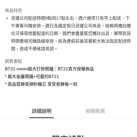
3 期 0 利率 每期
NT$330
21家銀行
商品特色
6 期 0 利率 每期
NT$165
21家銀行
合作金庫商業銀行
第一商業銀行
貨運公司配送時間9點到17點左右，週六通常只有早上配送，下
華南商業銀行
彰化商業銀行
合作金庫商業銀行
第一商業銀行
LINE Pay
午需看司機安排，週日及國定假日貨運公司休息，結帳時備註欄
上海商業儲蓄銀行
台北富邦商業銀行
華南商業銀行
彰化商業銀行
國泰世華商業銀行
兆豐國際商業銀行
位可填寫想要配達的日期，我們會盡量幫您備註出貨，實際到貨
Apple Pay
上海商業儲蓄銀行
台北富邦商業銀行
臺灣中小企業銀行
台中商業銀行
時間需視司機路線安排，如為連假前後貨量較大無法指定配送時
國泰世華商業銀行
兆豐國際商業銀行
匯豐（台灣）商業銀行
華泰商業銀行
街口支付
臺灣中小企業銀行
台中商業銀行
間，造成不便敬請見諒。
聯邦商業銀行
遠東國際商業銀行
匯豐（台灣）商業銀行
華泰商業銀行
悠遊付
元大商業銀行
永豐商業銀行
銷售重點
聯邦商業銀行
遠東國際商業銀行
玉山商業銀行
星展（台灣）商業銀行
元大商業銀行
永豐商業銀行
BT21 minini超大打鈴鬧鐘｜BT21官方授權商品
Google Pay
台新國際商業銀行
中國信託商業銀行
玉山商業銀行
星展（台灣）商業銀行
* 超大金屬鬧鐘+可愛的BT21
台灣樂天信用卡公司
台新國際商業銀行
中國信託商業銀行
大哥付你分期
* 高品質靜音掃秒機芯 享受安靜每一刻
台灣樂天信用卡公司
相關說明
【大哥付你分期使用說明】
AFTEE先享後付
1.本服務由台灣大哥大提供，台灣大哥大用戶可立即使用無須另外申請。
2.付款方式選擇「大哥付你分期」，訂單成立後會自動跳轉到大哥付的交易
相關說明
詳細說明
相關推薦
流程，驗證手機門號後，選擇欲分期的期數、繳款截止日，確認付款後即完
【關於「AFTEE先享後付」】
成交易。
ATM付款
AFTEE先享後付是「在收到商品之後才付款」的支付方式。 讓您購物簡單
3.實際核准額度、可分期數及費用金額請依後續交易確認頁面所載為準。
便利好安心！
4.訂單成立30分鐘內，如未前往確認交易或遇審核未通過，訂單將自動取
１．簡單：不需註冊會員、不需綁卡、不需儲值。
運送方式
消。如遇「轉專審核」未通過狀況，表示未達大哥付你分期系統評分，恕無
２．便利：只要手機號碼，簡訊認證，即可結帳。