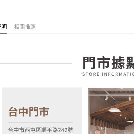
宅配
💥新品上
1.分期款
【「AFT
醒簡訊。
每筆NT$1
１．於結帳
2.透過簡
付」結帳
帳／街口支
２．訂單
說明
相關推薦
３．收到繳
【注意事
／ATM／
1.本服務
※ 請注意
用戶於交
絡購買商品
款買賣價
先享後付
2.基於同
※ 交易是
資料（包
是否繳費成
用，由本
付客戶支
3.完整用
【注意事
１．透過由
交易，需
求債權轉
２．關於
https://aft
３．未成
「AFTE
任。
４．使用「
即時審查