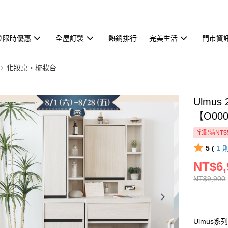
⏰限時優惠
全屋訂製
熱銷排行
完美生活
門市資
化妝桌・梳妝台
Ulmu
【O00
宅配滿NT$
5 (
1
NT$6,
NT$9,900
Ulmus