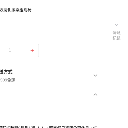
2尺收納化妝桌組附椅
清除
紀錄
送方式
599免運
次付款
期付款
0 利率 每期
NT$2,300
21家銀行