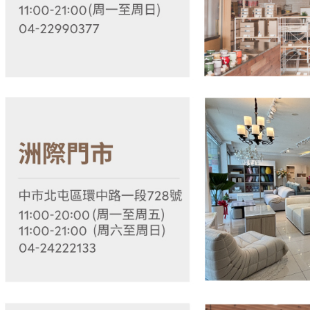
結果請求
５．嚴禁
形，恩沛
動。