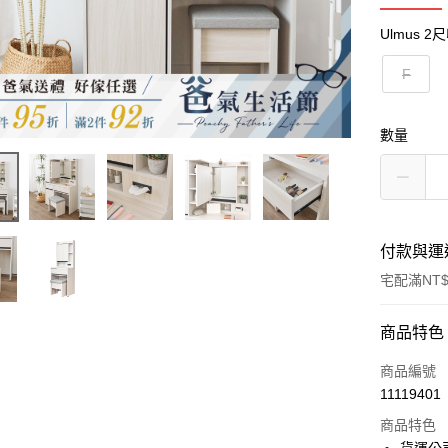
Ulmus 
F
數量
付款與運
宅配滿NT$
付款方式
商品特色
信用卡一
商品編號
11119401
信用卡分
商品特色
3 期 