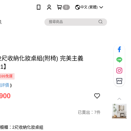
0
中文 (繁體)
訊
s 2尺收納化妝桌組(附椅) 完美主義
01】
599免運
則評價
)
900
已賣出：7件
系列櫥櫃：2尺收納化妝桌組