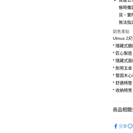
貨運公
6 期 
合作金
帳時備
華南商
貨，實
合作金
LINE Pay
上海商
華南商
無法指
國泰世
Apple Pay
上海商
銷售重點
臺灣中
國泰世
匯豐（
Ulmus 
街口支付
臺灣中
聯邦商
* 隱藏式
匯豐（
悠遊付
元大商
聯邦商
* 匠心製
玉山商
元大商
Google Pa
* 隱藏式
台新國
玉山商
* 耐用五
台灣樂
台新國
大哥付你
* 堅固木
台灣樂
相關說明
* 舒適椅
【大哥付
AFTEE先
1.本服務
* 收納椅
2.付款方
相關說明
流程，驗
【關於「A
ATM付款
完成交易
AFTEE
商品相關分
3.實際核
便利好安
4.訂單成
１．簡單
臥室家具
消。如遇
２．便利
運送方式
分享
妝台
無法說明
３．安心
【繳款方