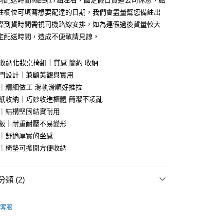
司配送時間9點到17點左右，國定假日貨運公司休息，結
0 利率 每期
NT$1,150
21家銀行
庫商業銀行
第一商業銀行
註欄位可填寫想要配達的日期，我們會盡量幫您備註出
業銀行
彰化商業銀行
際到貨時間需視司機路線安排，如為連假過後貨量較大
庫商業銀行
第一商業銀行
業儲蓄銀行
台北富邦商業銀行
業銀行
彰化商業銀行
定配送時間，造成不便敬請見諒。
華商業銀行
兆豐國際商業銀行
業儲蓄銀行
台北富邦商業銀行
小企業銀行
台中商業銀行
華商業銀行
兆豐國際商業銀行
台灣）商業銀行
華泰商業銀行
2尺收納化妝桌椅組｜質感 簡約 收納
小企業銀行
台中商業銀行
業銀行
遠東國際商業銀行
鏡門設計｜兼顧美觀與實用
台灣）商業銀行
華泰商業銀行
業銀行
永豐商業銀行
業銀行
遠東國際商業銀行
造｜精細做工 滑軌滑順好推拉
業銀行
星展（台灣）商業銀行
業銀行
永豐商業銀行
y
面紙收納｜巧妙收進櫃體 簡潔不凌亂
際商業銀行
中國信託商業銀行
業銀行
星展（台灣）商業銀行
金｜結構堅固結實耐用
天信用卡公司
際商業銀行
中國信託商業銀行
分期
心板｜耐重耐壓不易變形
天信用卡公司
墊｜舒適厚實的坐感
你分期使用說明】
享後付
由台灣大哥大提供，台灣大哥大用戶可立即使用無須另外申請。
凳｜椅墊可掀開方便收納
式選擇「大哥付你分期」，訂單成立後會自動跳轉到大哥付的交易
證手機門號後，選擇欲分期的期數、繳款截止日，確認付款後即
FTEE先享後付」】
。
先享後付是「在收到商品之後才付款」的支付方式。 讓您購物簡單
類 (2)
准額度、可分期數及費用金額請依後續交易確認頁面所載為準。
心！
立30分鐘內，如未前往確認交易或遇審核未通過，訂單將自動取
：不需註冊會員、不需綁卡、不需儲值。
｜床墊、床架、化妝桌、衣櫥櫃
化妝台
化妝桌・梳
「轉專審核」未通過狀況，表示未達大哥付你分期系統評分，恕
：只要手機號碼，簡訊認證，即可結帳。
客服
評估內容。
：先確認商品／服務後，再付款。
式說明】