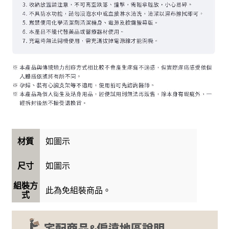
如圖示
材質
如圖示
尺寸
組裝方
此為免組裝商品。
式