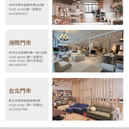
https://aftee.tw/terms/#terms3
３．未成年的使用者請事先徵得法定代理人或監護人之同意方可使用
「AFTEE先享後付」，若未經同意申辦者引起之損失，本公司不負相關責
任。
４．使用「AFTEE先享後付」時，將依據個別帳號之用戶狀況，依本公司即
時審查核予不同之上限額度；若仍有額度不足之情形，本公司將視審查結果
請求用戶進行身份認證。
５．嚴禁一人註冊多個帳號或使用他人資訊註冊。若發現惡意使用之情形，
恩沛科技股份有限公司將有權停止該用戶之使用額度並採取法律行動。