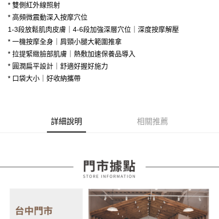
流程，驗證手機門號後，選擇欲分期的期數、繳款截止日，確認付款後即完
【關於「AFTEE先享後付」】
* 雙側紅外線照射
成交易。
ATM付款
AFTEE先享後付是「在收到商品之後才付款」的支付方式。 讓您購物簡單
* 高頻微震動深入按摩穴位
3.實際核准額度、可分期數及費用金額請依後續交易確認頁面所載為準。
便利好安心！
4.訂單成立30分鐘內，如未前往確認交易或遇審核未通過，訂單將自動取
1-3段放鬆肌肉皮膚｜4-6段加強深層穴位｜深度按摩解壓
１．簡單：不需註冊會員、不需綁卡、不需儲值。
運送方式
消。如遇「轉專審核」未通過狀況，表示未達大哥付你分期系統評分，恕無
２．便利：只要手機號碼，簡訊認證，即可結帳。
* 一機按摩全身｜肩頸小腿大範圍推拿
法說明評估內容。
３．安心：先確認商品／服務後，再付款。
宅配
【繳款方式說明】
* 拉提緊緻臉部肌膚｜熱敷加速保養品導入
1.分期款項不併入電信帳單，「大哥付你分期」於每月結算日後寄送繳費提
每筆NT$100，滿NT$599(含以上)免運費
* 圓潤扁平設計｜舒適好握好施力
【「AFTEE先享後付」結帳流程】
醒簡訊。
１．於結帳方式選擇「AFTEE先享後付」後，將跳轉至「AFTEE先享後付」
* 口袋大小｜好收納攜帶
2.透過簡訊連結打開帳單後，可選擇「超商條碼／台灣大直營門市／銀行轉
結帳頁面，進行簡訊認證並確認金額後，即可完成結帳。
帳／街口支付／iPASS MONEY」等通路繳費。
２．訂單成立數日內，您將收到繳費通知簡訊。
３．收到繳費通知簡訊後14天內，點擊此簡訊中的連結，可透過四大超商／
【注意事項】
ATM／網路銀行／等多元方式進行付款，方視為交易完成。
1.本服務係由「台灣大哥大股份有限公司」（以下簡稱本公司）所提供，讓
※ 請注意：結帳手續完成當下不需立刻繳費，但若您需要取消訂單，請聯絡
詳細說明
相關推薦
用戶於交易時，得透過本服務購買商品或服務，並由商店將買賣／分期付款
購買商品的店家。未經商家同意取消之訂單仍視為有效，需透過AFTEE先享
買賣價金債權讓與本公司後，依約使用本公司帳單繳交帳款。
後付繳納相關費用。
2.基於同意付款使用「大哥付你分期」之契約關係目的，商店將以您的個人
※ 交易是否成功請以「AFTEE先享後付 」之結帳頁面顯示為準，若有關於
資料（包含姓名、電話或地址）提供予台灣大哥大進項蒐集、處理及利用，
是否繳費成功／繳費後需取消欲退款等相關疑問，請聯繫「AFTEE先享後付
由本公司與您本人進行分期帳單所需資料之確認、核對及更正。
客戶支援中心」
https://netprotections.freshdesk.com/support/home
3.完整用戶服務條款，請詳閱以下連結：
https://oppay.tw/userRule
【注意事項】
１．透過由恩沛科技股份有限公司提供之「AFTEE先享後付」服務完成之交
易，需依本服務之必要範圍內提供個人資料，並將交易相關給付款項請求債
權轉讓予恩沛科技股份有限公司。
２．關於個人資料處理事宜，請瀏覽以下網址：