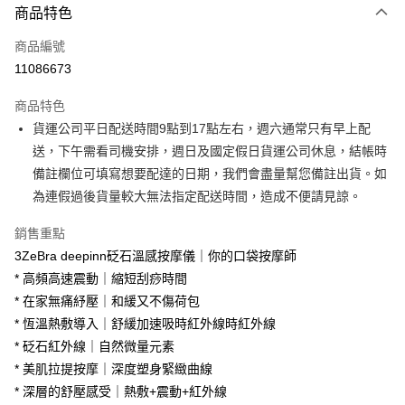
商品特色
信用卡一次付款
商品編號
信用卡分期付款
11086673
3 期 0 利率 每期
NT$493
21家銀行
商品特色
6 期 0 利率 每期
NT$246
21家銀行
合作金庫商業銀行
第一商業銀行
貨運公司平日配送時間9點到17點左右，週六通常只有早上配
華南商業銀行
彰化商業銀行
合作金庫商業銀行
第一商業銀行
LINE Pay
送，下午需看司機安排，週日及國定假日貨運公司休息，結帳時
上海商業儲蓄銀行
台北富邦商業銀行
華南商業銀行
彰化商業銀行
國泰世華商業銀行
兆豐國際商業銀行
備註欄位可填寫想要配達的日期，我們會盡量幫您備註出貨。如
Apple Pay
上海商業儲蓄銀行
台北富邦商業銀行
臺灣中小企業銀行
台中商業銀行
為連假過後貨量較大無法指定配送時間，造成不便請見諒。
國泰世華商業銀行
兆豐國際商業銀行
匯豐（台灣）商業銀行
華泰商業銀行
街口支付
臺灣中小企業銀行
台中商業銀行
聯邦商業銀行
遠東國際商業銀行
銷售重點
匯豐（台灣）商業銀行
華泰商業銀行
悠遊付
元大商業銀行
永豐商業銀行
3ZeBra deepinn砭石溫感按摩儀｜你的口袋按摩師
聯邦商業銀行
遠東國際商業銀行
玉山商業銀行
星展（台灣）商業銀行
元大商業銀行
永豐商業銀行
* 高頻高速震動｜縮短刮痧時間
Google Pay
台新國際商業銀行
中國信託商業銀行
玉山商業銀行
星展（台灣）商業銀行
* 在家無痛紓壓｜和緩又不傷荷包
台灣樂天信用卡公司
台新國際商業銀行
中國信託商業銀行
大哥付你分期
* 恆溫熱敷導入｜舒緩加速吸時紅外線時紅外線
台灣樂天信用卡公司
相關說明
* 砭石紅外線｜自然微量元素
【大哥付你分期使用說明】
* 美肌拉提按摩｜深度塑身緊緻曲線
AFTEE先享後付
1.本服務由台灣大哥大提供，台灣大哥大用戶可立即使用無須另外申請。
2.付款方式選擇「大哥付你分期」，訂單成立後會自動跳轉到大哥付的交易
* 深層的舒壓感受｜熱敷+震動+紅外線
相關說明