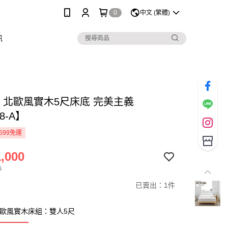
0
中文 (繁體)
訊
wa 北歐風實木5尺床底 完美主義
8-A】
599免運
,000
0
已賣出：1件
a 北歐風實木床組：雙人5尺