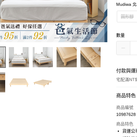
Mudiwa
圓形腳
數量
付款與運
宅配滿NT$
付款方式
商品特色
信用卡一
商品編號
10987628
信用卡分
商品特色
3 期 
貨運公
6 期 