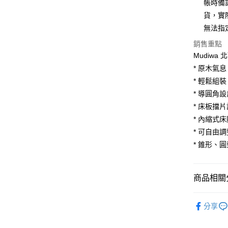
合作金
帳時備
華南商
貨，實
合作金
LINE Pay
上海商
華南商
無法指
國泰世
Apple Pay
上海商
銷售重點
臺灣中
國泰世
匯豐（
Mudiw
街口支付
臺灣中
聯邦商
* 原木氣
匯豐（
悠遊付
元大商
聯邦商
* 輕鬆組
玉山商
元大商
Google Pa
* 導圓角
台新國
玉山商
* 床板擋
台灣樂
台新國
大哥付你
* 內縮式
台灣樂
相關說明
* 可自由
【大哥付
AFTEE先
1.本服務
* 錐形、
2.付款方
相關說明
流程，驗
【關於「A
ATM付款
完成交易
AFTEE
商品相關分
3.實際核
便利好安
4.訂單成
１．簡單
臥室家具
消。如遇
２．便利
運送方式
分享
無法說明
３．安心
💥新品上
【繳款方
宅配
1.分期款