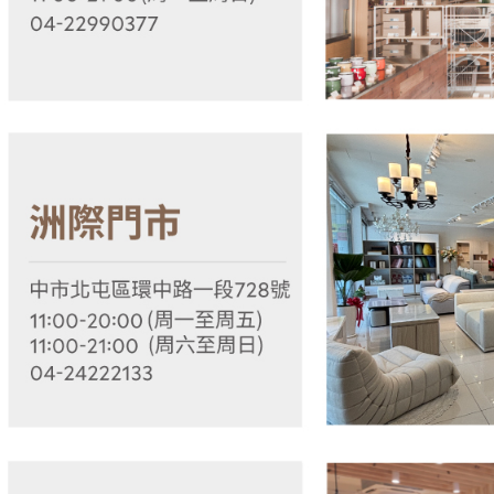
５．嚴禁
形，恩沛
動。