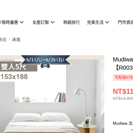
⏰限時優惠
全屋訂製
熱銷排行
完美生活
門市資
床底
床底
Mudi
【R003
宅配滿NT$
NT$11
NT$14,80
Mudiw