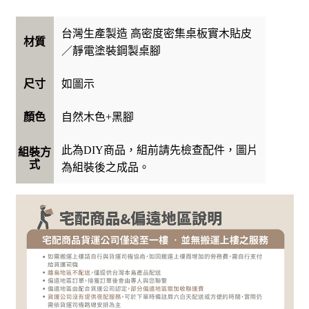
台灣生產製造 高密度密集桌板實木貼皮
材質
／靜電塗裝鋼製桌腳
如圖示
尺寸
自然木色+黑腳
顏色
此為DIY商品，組前請先檢查配件，圖片
組裝方
式
為組裝後之成品。