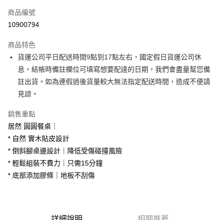
信用卡一次付款
商品編號
信用卡分期付款
10900794
3 期 0 利率 每期
NT$1,266
21家銀行
商品特色
6 期 0 利率 每期
NT$633
21家銀行
合作金庫商業銀行
第一商業銀行
貨運公司平日配送時間9點到17點左右，國定假日貨運公司休
華南商業銀行
彰化商業銀行
合作金庫商業銀行
第一商業銀行
LINE Pay
息，結帳時備註欄位可填寫想要配達的日期，我們會盡量幫您備
上海商業儲蓄銀行
台北富邦商業銀行
華南商業銀行
彰化商業銀行
國泰世華商業銀行
兆豐國際商業銀行
註出貨。如為連假過後貨量較大無法指定配送時間，造成不便請
Apple Pay
上海商業儲蓄銀行
台北富邦商業銀行
臺灣中小企業銀行
台中商業銀行
見諒。
國泰世華商業銀行
兆豐國際商業銀行
匯豐（台灣）商業銀行
華泰商業銀行
街口支付
臺灣中小企業銀行
台中商業銀行
聯邦商業銀行
遠東國際商業銀行
銷售重點
匯豐（台灣）商業銀行
華泰商業銀行
悠遊付
元大商業銀行
永豐商業銀行
居然 圓圓餐桌｜
聯邦商業銀行
遠東國際商業銀行
玉山商業銀行
星展（台灣）商業銀行
元大商業銀行
永豐商業銀行
* 自然 實木貼皮設計
Google Pay
台新國際商業銀行
中國信託商業銀行
玉山商業銀行
星展（台灣）商業銀行
* 倒斜腳桌邊設計｜降低受傷碰撞風險
台灣樂天信用卡公司
台新國際商業銀行
中國信託商業銀行
大哥付你分期
* 輕鬆組裝不費力｜只需15分鐘
台灣樂天信用卡公司
相關說明
* 底部添加膠條｜地板不刮傷
【大哥付你分期使用說明】
AFTEE先享後付
1.本服務由台灣大哥大提供，台灣大哥大用戶可立即使用無須另外申請。
2.付款方式選擇「大哥付你分期」，訂單成立後會自動跳轉到大哥付的交易
相關說明
流程，驗證手機門號後，選擇欲分期的期數、繳款截止日，確認付款後即完
【關於「AFTEE先享後付」】
成交易。
ATM付款
詳細說明
相關推薦