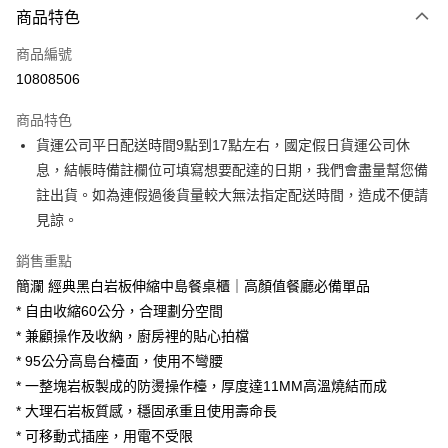
商品特色
信用卡一次付款
商品編號
信用卡分期付款
10808506
3 期 0 利率 每期
NT$11,600
21家銀行
商品特色
6 期 0 利率 每期
NT$5,800
21家銀行
合作金庫商業銀行
第一商業銀行
貨運公司平日配送時間9點到17點左右，國定假日貨運公司休
華南商業銀行
彰化商業銀行
合作金庫商業銀行
第一商業銀行
LINE Pay
息，結帳時備註欄位可填寫想要配達的日期，我們會盡量幫您備
上海商業儲蓄銀行
台北富邦商業銀行
華南商業銀行
彰化商業銀行
國泰世華商業銀行
兆豐國際商業銀行
註出貨。如為連假過後貨量較大無法指定配送時間，造成不便請
Apple Pay
上海商業儲蓄銀行
台北富邦商業銀行
臺灣中小企業銀行
台中商業銀行
見諒。
國泰世華商業銀行
兆豐國際商業銀行
匯豐（台灣）商業銀行
華泰商業銀行
街口支付
臺灣中小企業銀行
台中商業銀行
聯邦商業銀行
遠東國際商業銀行
銷售重點
匯豐（台灣）商業銀行
華泰商業銀行
悠遊付
元大商業銀行
永豐商業銀行
簡瀾 經典黑白岩板伸縮中島餐桌櫃｜高顏值餐廳必備單品
聯邦商業銀行
遠東國際商業銀行
玉山商業銀行
星展（台灣）商業銀行
元大商業銀行
永豐商業銀行
* 自由收縮60公分，合理劃分空間
Google Pay
台新國際商業銀行
中國信託商業銀行
玉山商業銀行
星展（台灣）商業銀行
* 兼顧操作及收納，廚房裡的貼心拍檔
台灣樂天信用卡公司
台新國際商業銀行
中國信託商業銀行
大哥付你分期
* 95公分高島台檯面，使用不彎腰
台灣樂天信用卡公司
相關說明
* 一整塊岩板製成的防燙操作檯，厚度達11MM高溫燒結而成
【大哥付你分期使用說明】
* 大理石岩板質感，穩固承重且使用壽命長
AFTEE先享後付
1.本服務由台灣大哥大提供，台灣大哥大用戶可立即使用無須另外申請。
2.付款方式選擇「大哥付你分期」，訂單成立後會自動跳轉到大哥付的交易
* 可移動式插座，用電不受限
相關說明