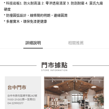
流程，驗證手機門號後，選擇欲分期的期數、繳款截止日，確認付款後即完
【關於「AFTEE先享後付」】
* 科技岩板1. 防火耐高溫 2. 零滲透易清潔 3. 防刮耐磨 4. 莫氏九級
成交易。
ATM付款
AFTEE先享後付是「在收到商品之後才付款」的支付方式。 讓您購物簡單
硬度
3.實際核准額度、可分期數及費用金額請依後續交易確認頁面所載為準。
便利好安心！
4.訂單成立30分鐘內，如未前往確認交易或遇審核未通過，訂單將自動取
* 防撞圓弧設計，線條簡約明朗，邊緣圓潤
１．簡單：不需註冊會員、不需綁卡、不需儲值。
運送方式
消。如遇「轉專審核」未通過狀況，表示未達大哥付你分期系統評分，恕無
２．便利：只要手機號碼，簡訊認證，即可結帳。
* 多層實木，環保免漆更健康
法說明評估內容。
３．安心：先確認商品／服務後，再付款。
宅配
【繳款方式說明】
1.分期款項不併入電信帳單，「大哥付你分期」於每月結算日後寄送繳費提
每筆NT$100，滿NT$599(含以上)免運費
【「AFTEE先享後付」結帳流程】
醒簡訊。
１．於結帳方式選擇「AFTEE先享後付」後，將跳轉至「AFTEE先享後付」
2.透過簡訊連結打開帳單後，可選擇「超商條碼／台灣大直營門市／銀行轉
結帳頁面，進行簡訊認證並確認金額後，即可完成結帳。
詳細說明
相關推薦
帳／街口支付／iPASS MONEY」等通路繳費。
２．訂單成立數日內，您將收到繳費通知簡訊。
３．收到繳費通知簡訊後14天內，點擊此簡訊中的連結，可透過四大超商／
【注意事項】
ATM／網路銀行／等多元方式進行付款，方視為交易完成。
1.本服務係由「台灣大哥大股份有限公司」（以下簡稱本公司）所提供，讓
※ 請注意：結帳手續完成當下不需立刻繳費，但若您需要取消訂單，請聯絡
用戶於交易時，得透過本服務購買商品或服務，並由商店將買賣／分期付款
購買商品的店家。未經商家同意取消之訂單仍視為有效，需透過AFTEE先享
買賣價金債權讓與本公司後，依約使用本公司帳單繳交帳款。
後付繳納相關費用。
2.基於同意付款使用「大哥付你分期」之契約關係目的，商店將以您的個人
※ 交易是否成功請以「AFTEE先享後付 」之結帳頁面顯示為準，若有關於
資料（包含姓名、電話或地址）提供予台灣大哥大進項蒐集、處理及利用，
是否繳費成功／繳費後需取消欲退款等相關疑問，請聯繫「AFTEE先享後付
由本公司與您本人進行分期帳單所需資料之確認、核對及更正。
客戶支援中心」
https://netprotections.freshdesk.com/support/home
3.完整用戶服務條款，請詳閱以下連結：
https://oppay.tw/userRule
【注意事項】
１．透過由恩沛科技股份有限公司提供之「AFTEE先享後付」服務完成之交
易，需依本服務之必要範圍內提供個人資料，並將交易相關給付款項請求債
權轉讓予恩沛科技股份有限公司。
２．關於個人資料處理事宜，請瀏覽以下網址：