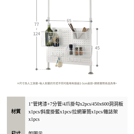
1"管烤漆+7分管/4爪掛勾x2pcs/450x600洞洞板
材質
x1pcs/斜度掛籃x1pcs/拉網筆筒x1pcs/雜誌架
x1pcs
如圖示
尺寸