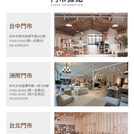
運送方式
消。如遇「轉專審核」未通過狀況，表示未達大哥付你分期系統評分，恕無
２．便利：只要手機號碼，簡訊認證，即可結帳。
法說明評估內容。
３．安心：先確認商品／服務後，再付款。
宅配
【繳款方式說明】
1.分期款項不併入電信帳單，「大哥付你分期」於每月結算日後寄送繳費提
每筆NT$100，滿NT$599(含以上)免運費
【「AFTEE先享後付」結帳流程】
醒簡訊。
１．於結帳方式選擇「AFTEE先享後付」後，將跳轉至「AFTEE先享後付」
2.透過簡訊連結打開帳單後，可選擇「超商條碼／台灣大直營門市／銀行轉
結帳頁面，進行簡訊認證並確認金額後，即可完成結帳。
帳／街口支付／iPASS MONEY」等通路繳費。
２．訂單成立數日內，您將收到繳費通知簡訊。
３．收到繳費通知簡訊後14天內，點擊此簡訊中的連結，可透過四大超商／
【注意事項】
ATM／網路銀行／等多元方式進行付款，方視為交易完成。
1.本服務係由「台灣大哥大股份有限公司」（以下簡稱本公司）所提供，讓
※ 請注意：結帳手續完成當下不需立刻繳費，但若您需要取消訂單，請聯絡
用戶於交易時，得透過本服務購買商品或服務，並由商店將買賣／分期付款
購買商品的店家。未經商家同意取消之訂單仍視為有效，需透過AFTEE先享
買賣價金債權讓與本公司後，依約使用本公司帳單繳交帳款。
後付繳納相關費用。
2.基於同意付款使用「大哥付你分期」之契約關係目的，商店將以您的個人
※ 交易是否成功請以「AFTEE先享後付 」之結帳頁面顯示為準，若有關於
資料（包含姓名、電話或地址）提供予台灣大哥大進項蒐集、處理及利用，
是否繳費成功／繳費後需取消欲退款等相關疑問，請聯繫「AFTEE先享後付
由本公司與您本人進行分期帳單所需資料之確認、核對及更正。
客戶支援中心」
https://netprotections.freshdesk.com/support/home
3.完整用戶服務條款，請詳閱以下連結：
https://oppay.tw/userRule
【注意事項】
１．透過由恩沛科技股份有限公司提供之「AFTEE先享後付」服務完成之交
易，需依本服務之必要範圍內提供個人資料，並將交易相關給付款項請求債
權轉讓予恩沛科技股份有限公司。
２．關於個人資料處理事宜，請瀏覽以下網址：
https://aftee.tw/terms/#terms3
３．未成年的使用者請事先徵得法定代理人或監護人之同意方可使用
「AFTEE先享後付」，若未經同意申辦者引起之損失，本公司不負相關責
任。