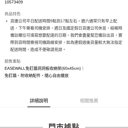
10573409
3 期 0 利率 每期
NT$299
21家銀行
商品特色
6 期 0 利率 每期
NT$149
21家銀行
合作金庫商業銀行
第一商業銀行
貨運公司平日配送時間9點到17點左右，週六通常只有早上配
華南商業銀行
彰化商業銀行
合作金庫商業銀行
第一商業銀行
LINE Pay
送，下午需看司機安排，週日及國定假日貨運公司休息，結帳時
上海商業儲蓄銀行
台北富邦商業銀行
華南商業銀行
彰化商業銀行
國泰世華商業銀行
兆豐國際商業銀行
備註欄位可填寫想要配達的日期，我們會盡量幫您備註出貨，實
Apple Pay
上海商業儲蓄銀行
台北富邦商業銀行
臺灣中小企業銀行
台中商業銀行
際到貨時間需視司機路線安排，如為連假過後貨量較大無法指定
國泰世華商業銀行
兆豐國際商業銀行
匯豐（台灣）商業銀行
華泰商業銀行
街口支付
臺灣中小企業銀行
台中商業銀行
配送時間，造成不便敬請見諒。
聯邦商業銀行
遠東國際商業銀行
匯豐（台灣）商業銀行
華泰商業銀行
悠遊付
元大商業銀行
永豐商業銀行
銷售重點
聯邦商業銀行
遠東國際商業銀行
玉山商業銀行
星展（台灣）商業銀行
元大商業銀行
永豐商業銀行
EASEWALL免釘牆洞洞板收納架(60x45cm)｜
Google Pay
台新國際商業銀行
中國信託商業銀行
玉山商業銀行
星展（台灣）商業銀行
免釘牆，附收納配件，隨心自由擺放
台灣樂天信用卡公司
台新國際商業銀行
中國信託商業銀行
大哥付你分期
台灣樂天信用卡公司
相關說明
【大哥付你分期使用說明】
AFTEE先享後付
1.本服務由台灣大哥大提供，台灣大哥大用戶可立即使用無須另外申請。
詳細說明
相關推薦
2.付款方式選擇「大哥付你分期」，訂單成立後會自動跳轉到大哥付的交易
相關說明
流程，驗證手機門號後，選擇欲分期的期數、繳款截止日，確認付款後即完
【關於「AFTEE先享後付」】
成交易。
ATM付款
AFTEE先享後付是「在收到商品之後才付款」的支付方式。 讓您購物簡單
3.實際核准額度、可分期數及費用金額請依後續交易確認頁面所載為準。
便利好安心！
4.訂單成立30分鐘內，如未前往確認交易或遇審核未通過，訂單將自動取
１．簡單：不需註冊會員、不需綁卡、不需儲值。