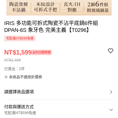
IRIS 多功能可拆式陶瓷不沾平底鍋6件組
DPAN-6S 象牙色 完美主義【T0296】
宅配滿NT$599免運
NT$1,599
⌛IRIS限時價
NT$2,499
已賣出：2件
※ 本商品不適用折價券
請選擇商品選項
付款與運送方式
宅配滿NT$599免運