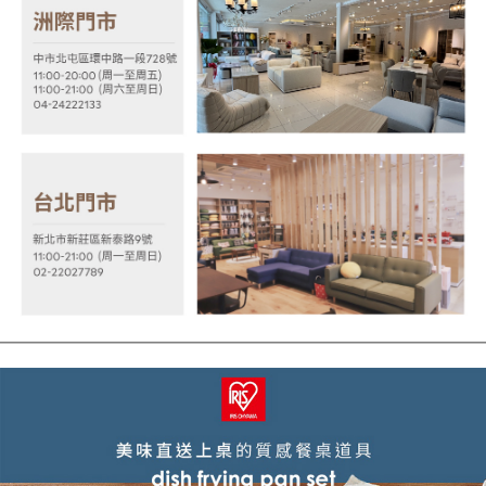
２．關於個人資料處理事宜，請瀏覽以下網址：
https://aftee.tw/terms/#terms3
３．未成年的使用者請事先徵得法定代理人或監護人之同意方可使用
「AFTEE先享後付」，若未經同意申辦者引起之損失，本公司不負相關責
任。
４．使用「AFTEE先享後付」時，將依據個別帳號之用戶狀況，依本公司即
時審查核予不同之上限額度；若仍有額度不足之情形，本公司將視審查結果
請求用戶進行身份認證。
５．嚴禁一人註冊多個帳號或使用他人資訊註冊。若發現惡意使用之情形，
恩沛科技股份有限公司將有權停止該用戶之使用額度並採取法律行動。