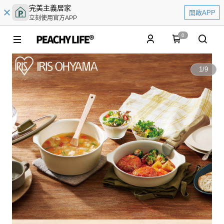
完美主義居家
開啟APP
立刻使用官方APP
0
1
/
9