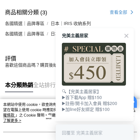
商品相關分類 (3)
查看全部
各國精選｜品牌專區
日本｜IRIS 收納系列
各國精選｜品牌專區
日本｜IRIS 家電用品系列
完美主義居家
評價
喜歡這個商品嗎？購買後給他一個好評吧
本分類熱銷
全站排行
🔍【完美主義居家】
▶️首下載App 贈$150
▶️註冊/開卡加入會員 贈$200
本網站中使用 cookie，欲查詢有關本網站使用 cookie 方式之詳情，及若您不希
▶️加line好友綁定 贈$100
熱門標籤
望在電腦上使用 cookie 時應如何變更電腦的 cookie 設定，請參閱本網站「
隱私
權條款
」之 Cookie 聲明。您繼續使用本網站即表示您同意本公司得按本網站使
用條款之 Cookie 聲明使用 cookie。
了解更多 >
回覆至 完美主義居家
我知道了