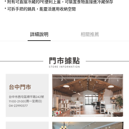
2.付款方式選擇「大哥付你分期」，訂單成立後會自動跳轉到大哥付的交易
* 附有可直接冷藏的PE便利上蓋，可裝置食物直接進冷藏保存
相關說明
流程，驗證手機門號後，選擇欲分期的期數、繳款截止日，確認付款後即完
【關於「AFTEE先享後付」】
* 可拆手把的鍋具，能靈活運用收納空間
成交易。
ATM付款
AFTEE先享後付是「在收到商品之後才付款」的支付方式。 讓您購物簡單
3.實際核准額度、可分期數及費用金額請依後續交易確認頁面所載為準。
便利好安心！
4.訂單成立30分鐘內，如未前往確認交易或遇審核未通過，訂單將自動取
１．簡單：不需註冊會員、不需綁卡、不需儲值。
運送方式
消。如遇「轉專審核」未通過狀況，表示未達大哥付你分期系統評分，恕無
２．便利：只要手機號碼，簡訊認證，即可結帳。
法說明評估內容。
詳細說明
相關推薦
３．安心：先確認商品／服務後，再付款。
宅配
【繳款方式說明】
1.分期款項不併入電信帳單，「大哥付你分期」於每月結算日後寄送繳費提
每筆NT$100，滿NT$599(含以上)免運費
【「AFTEE先享後付」結帳流程】
醒簡訊。
１．於結帳方式選擇「AFTEE先享後付」後，將跳轉至「AFTEE先享後付」
2.透過簡訊連結打開帳單後，可選擇「超商條碼／台灣大直營門市／銀行轉
結帳頁面，進行簡訊認證並確認金額後，即可完成結帳。
帳／街口支付／iPASS MONEY」等通路繳費。
２．訂單成立數日內，您將收到繳費通知簡訊。
３．收到繳費通知簡訊後14天內，點擊此簡訊中的連結，可透過四大超商／
【注意事項】
ATM／網路銀行／等多元方式進行付款，方視為交易完成。
1.本服務係由「台灣大哥大股份有限公司」（以下簡稱本公司）所提供，讓
※ 請注意：結帳手續完成當下不需立刻繳費，但若您需要取消訂單，請聯絡
用戶於交易時，得透過本服務購買商品或服務，並由商店將買賣／分期付款
購買商品的店家。未經商家同意取消之訂單仍視為有效，需透過AFTEE先享
買賣價金債權讓與本公司後，依約使用本公司帳單繳交帳款。
後付繳納相關費用。
2.基於同意付款使用「大哥付你分期」之契約關係目的，商店將以您的個人
※ 交易是否成功請以「AFTEE先享後付 」之結帳頁面顯示為準，若有關於
資料（包含姓名、電話或地址）提供予台灣大哥大進項蒐集、處理及利用，
是否繳費成功／繳費後需取消欲退款等相關疑問，請聯繫「AFTEE先享後付
由本公司與您本人進行分期帳單所需資料之確認、核對及更正。
客戶支援中心」
https://netprotections.freshdesk.com/support/home
3.完整用戶服務條款，請詳閱以下連結：
https://oppay.tw/userRule
【注意事項】
１．透過由恩沛科技股份有限公司提供之「AFTEE先享後付」服務完成之交
易，需依本服務之必要範圍內提供個人資料，並將交易相關給付款項請求債
權轉讓予恩沛科技股份有限公司。