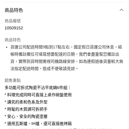
付款方式
商品特色
信用卡一次付款
商品編號
信用卡分期付款
10509152
3 期 0 利率 每期
NT$666
21家銀行
商品特色
6 期 0 利率 每期
NT$333
21家銀行
合作金庫商業銀行
第一商業銀行
貨運公司配送時間9點到17點左右，國定假日貨運公司休息，結
華南商業銀行
彰化商業銀行
合作金庫商業銀行
第一商業銀行
LINE Pay
帳時備註欄位可填寫想要配達的日期，我們會盡量幫您備註出
上海商業儲蓄銀行
台北富邦商業銀行
華南商業銀行
彰化商業銀行
國泰世華商業銀行
兆豐國際商業銀行
貨，實際到貨時間需視司機路線安排，如為連假過後貨量較大無
Apple Pay
上海商業儲蓄銀行
台北富邦商業銀行
臺灣中小企業銀行
台中商業銀行
法指定配送時間，造成不便敬請見諒。
國泰世華商業銀行
兆豐國際商業銀行
匯豐（台灣）商業銀行
華泰商業銀行
街口支付
臺灣中小企業銀行
台中商業銀行
聯邦商業銀行
遠東國際商業銀行
銷售重點
匯豐（台灣）商業銀行
華泰商業銀行
悠遊付
元大商業銀行
永豐商業銀行
多功能可拆式陶瓷不沾平底鍋6件組｜
聯邦商業銀行
遠東國際商業銀行
玉山商業銀行
星展（台灣）商業銀行
元大商業銀行
永豐商業銀行
* 料理完成同時可直接上桌作碗盤使用
Google Pay
台新國際商業銀行
中國信託商業銀行
玉山商業銀行
星展（台灣）商業銀行
* 講究的柔和色系及外型
台灣樂天信用卡公司
台新國際商業銀行
中國信託商業銀行
大哥付你分期
* 時髦的木質調可拆把手
台灣樂天信用卡公司
相關說明
* 安心、安全的陶瓷塗層
【大哥付你分期使用說明】
* 適用瓦斯爐、IH爐，還可直接進烤箱
AFTEE先享後付
1.本服務由台灣大哥大提供，台灣大哥大用戶可立即使用無須另外申請。