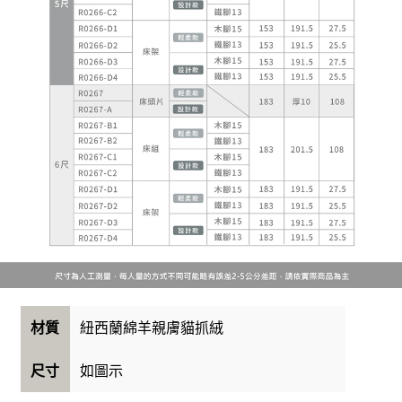
紐西蘭綿羊親膚貓抓絨
材質
如圖示
尺寸