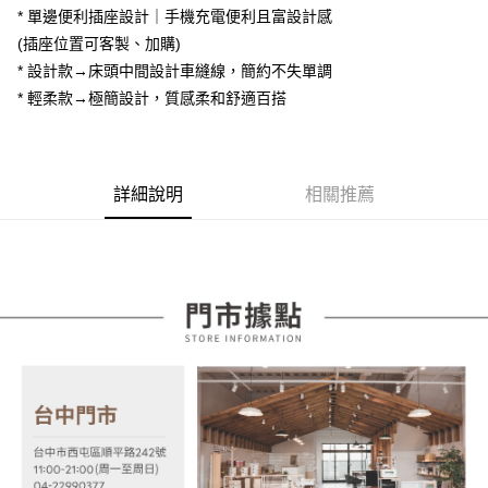
相關說明
* 單邊便利插座設計｜手機充電便利且富設計感
【大哥付你分期使用說明】
(插座位置可客製、加購)
AFTEE先享後付
1.本服務由台灣大哥大提供，台灣大哥大用戶可立即使用無須另外申請。
2.付款方式選擇「大哥付你分期」，訂單成立後會自動跳轉到大哥付的交易
* 設計款→床頭中間設計車縫線，簡約不失單調
相關說明
流程，驗證手機門號後，選擇欲分期的期數、繳款截止日，確認付款後即完
【關於「AFTEE先享後付」】
* 輕柔款→極簡設計，質感柔和舒適百搭
成交易。
ATM付款
AFTEE先享後付是「在收到商品之後才付款」的支付方式。 讓您購物簡單
3.實際核准額度、可分期數及費用金額請依後續交易確認頁面所載為準。
便利好安心！
4.訂單成立30分鐘內，如未前往確認交易或遇審核未通過，訂單將自動取
１．簡單：不需註冊會員、不需綁卡、不需儲值。
運送方式
消。如遇「轉專審核」未通過狀況，表示未達大哥付你分期系統評分，恕無
２．便利：只要手機號碼，簡訊認證，即可結帳。
法說明評估內容。
詳細說明
相關推薦
３．安心：先確認商品／服務後，再付款。
宅配
【繳款方式說明】
1.分期款項不併入電信帳單，「大哥付你分期」於每月結算日後寄送繳費提
每筆NT$100，滿NT$599(含以上)免運費
【「AFTEE先享後付」結帳流程】
醒簡訊。
１．於結帳方式選擇「AFTEE先享後付」後，將跳轉至「AFTEE先享後付」
2.透過簡訊連結打開帳單後，可選擇「超商條碼／台灣大直營門市／銀行轉
結帳頁面，進行簡訊認證並確認金額後，即可完成結帳。
帳／街口支付／iPASS MONEY」等通路繳費。
２．訂單成立數日內，您將收到繳費通知簡訊。
３．收到繳費通知簡訊後14天內，點擊此簡訊中的連結，可透過四大超商／
【注意事項】
ATM／網路銀行／等多元方式進行付款，方視為交易完成。
1.本服務係由「台灣大哥大股份有限公司」（以下簡稱本公司）所提供，讓
※ 請注意：結帳手續完成當下不需立刻繳費，但若您需要取消訂單，請聯絡
用戶於交易時，得透過本服務購買商品或服務，並由商店將買賣／分期付款
購買商品的店家。未經商家同意取消之訂單仍視為有效，需透過AFTEE先享
買賣價金債權讓與本公司後，依約使用本公司帳單繳交帳款。
後付繳納相關費用。
2.基於同意付款使用「大哥付你分期」之契約關係目的，商店將以您的個人
※ 交易是否成功請以「AFTEE先享後付 」之結帳頁面顯示為準，若有關於
資料（包含姓名、電話或地址）提供予台灣大哥大進項蒐集、處理及利用，
是否繳費成功／繳費後需取消欲退款等相關疑問，請聯繫「AFTEE先享後付
由本公司與您本人進行分期帳單所需資料之確認、核對及更正。
客戶支援中心」
https://netprotections.freshdesk.com/support/home
3.完整用戶服務條款，請詳閱以下連結：
https://oppay.tw/userRule