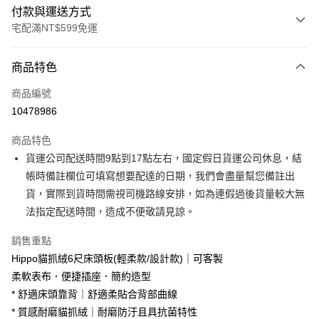
付款與運送方式
宅配滿NT$599免運
付款方式
商品特色
信用卡一次付款
商品編號
信用卡分期付款
10478986
3 期 0 利率 每期
NT$3,000
21家銀行
商品特色
6 期 0 利率 每期
NT$1,500
21家銀行
合作金庫商業銀行
第一商業銀行
貨運公司配送時間9點到17點左右，國定假日貨運公司休息，結
華南商業銀行
彰化商業銀行
合作金庫商業銀行
第一商業銀行
LINE Pay
帳時備註欄位可填寫想要配達的日期，我們會盡量幫您備註出
上海商業儲蓄銀行
台北富邦商業銀行
華南商業銀行
彰化商業銀行
國泰世華商業銀行
兆豐國際商業銀行
貨，實際到貨時間需視司機路線安排，如為連假過後貨量較大無
Apple Pay
上海商業儲蓄銀行
台北富邦商業銀行
臺灣中小企業銀行
台中商業銀行
法指定配送時間，造成不便敬請見諒。
國泰世華商業銀行
兆豐國際商業銀行
匯豐（台灣）商業銀行
華泰商業銀行
街口支付
臺灣中小企業銀行
台中商業銀行
聯邦商業銀行
遠東國際商業銀行
銷售重點
匯豐（台灣）商業銀行
華泰商業銀行
悠遊付
元大商業銀行
永豐商業銀行
Hippo貓抓絨6尺床頭板(輕柔款/設計款)｜可客製
聯邦商業銀行
遠東國際商業銀行
玉山商業銀行
星展（台灣）商業銀行
元大商業銀行
永豐商業銀行
柔軟表布．便捷插座．簡約造型
Google Pay
台新國際商業銀行
中國信託商業銀行
玉山商業銀行
星展（台灣）商業銀行
* 舒適床頭靠背｜舒適柔貼合背部曲線
台灣樂天信用卡公司
台新國際商業銀行
中國信託商業銀行
大哥付你分期
* 質感耐磨貓抓絨｜耐磨防汙且具抗菌特性
台灣樂天信用卡公司