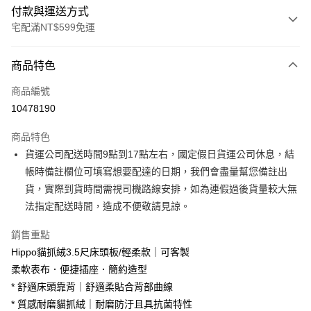
付款與運送方式
宅配滿NT$599免運
付款方式
商品特色
信用卡一次付款
商品編號
信用卡分期付款
10478190
3 期 0 利率 每期
NT$1,933
21家銀行
商品特色
6 期 0 利率 每期
NT$966
21家銀行
合作金庫商業銀行
第一商業銀行
貨運公司配送時間9點到17點左右，國定假日貨運公司休息，結
華南商業銀行
彰化商業銀行
合作金庫商業銀行
第一商業銀行
LINE Pay
帳時備註欄位可填寫想要配達的日期，我們會盡量幫您備註出
上海商業儲蓄銀行
台北富邦商業銀行
華南商業銀行
彰化商業銀行
國泰世華商業銀行
兆豐國際商業銀行
貨，實際到貨時間需視司機路線安排，如為連假過後貨量較大無
Apple Pay
上海商業儲蓄銀行
台北富邦商業銀行
臺灣中小企業銀行
台中商業銀行
法指定配送時間，造成不便敬請見諒。
國泰世華商業銀行
兆豐國際商業銀行
匯豐（台灣）商業銀行
華泰商業銀行
街口支付
臺灣中小企業銀行
台中商業銀行
聯邦商業銀行
遠東國際商業銀行
銷售重點
匯豐（台灣）商業銀行
華泰商業銀行
悠遊付
元大商業銀行
永豐商業銀行
Hippo貓抓絨3.5尺床頭板/輕柔款｜可客製
聯邦商業銀行
遠東國際商業銀行
玉山商業銀行
星展（台灣）商業銀行
元大商業銀行
永豐商業銀行
柔軟表布．便捷插座．簡約造型
Google Pay
台新國際商業銀行
中國信託商業銀行
玉山商業銀行
星展（台灣）商業銀行
* 舒適床頭靠背｜舒適柔貼合背部曲線
台灣樂天信用卡公司
台新國際商業銀行
中國信託商業銀行
大哥付你分期
* 質感耐磨貓抓絨｜耐磨防汙且具抗菌特性
台灣樂天信用卡公司