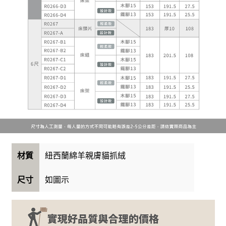
紐西蘭綿羊親膚貓抓絨
材質
如圖示
尺寸