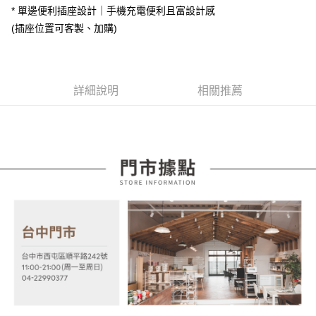
相關說明
* 單邊便利插座設計｜手機充電便利且富設計感
【大哥付你分期使用說明】
(插座位置可客製、加購)
AFTEE先享後付
1.本服務由台灣大哥大提供，台灣大哥大用戶可立即使用無須另外申請。
2.付款方式選擇「大哥付你分期」，訂單成立後會自動跳轉到大哥付的交易
相關說明
流程，驗證手機門號後，選擇欲分期的期數、繳款截止日，確認付款後即完
【關於「AFTEE先享後付」】
成交易。
ATM付款
AFTEE先享後付是「在收到商品之後才付款」的支付方式。 讓您購物簡單
3.實際核准額度、可分期數及費用金額請依後續交易確認頁面所載為準。
便利好安心！
詳細說明
相關推薦
4.訂單成立30分鐘內，如未前往確認交易或遇審核未通過，訂單將自動取
１．簡單：不需註冊會員、不需綁卡、不需儲值。
運送方式
消。如遇「轉專審核」未通過狀況，表示未達大哥付你分期系統評分，恕無
２．便利：只要手機號碼，簡訊認證，即可結帳。
法說明評估內容。
３．安心：先確認商品／服務後，再付款。
宅配
【繳款方式說明】
1.分期款項不併入電信帳單，「大哥付你分期」於每月結算日後寄送繳費提
每筆NT$100，滿NT$599(含以上)免運費
【「AFTEE先享後付」結帳流程】
醒簡訊。
１．於結帳方式選擇「AFTEE先享後付」後，將跳轉至「AFTEE先享後付」
2.透過簡訊連結打開帳單後，可選擇「超商條碼／台灣大直營門市／銀行轉
結帳頁面，進行簡訊認證並確認金額後，即可完成結帳。
帳／街口支付／iPASS MONEY」等通路繳費。
２．訂單成立數日內，您將收到繳費通知簡訊。
３．收到繳費通知簡訊後14天內，點擊此簡訊中的連結，可透過四大超商／
【注意事項】
ATM／網路銀行／等多元方式進行付款，方視為交易完成。
1.本服務係由「台灣大哥大股份有限公司」（以下簡稱本公司）所提供，讓
※ 請注意：結帳手續完成當下不需立刻繳費，但若您需要取消訂單，請聯絡
用戶於交易時，得透過本服務購買商品或服務，並由商店將買賣／分期付款
購買商品的店家。未經商家同意取消之訂單仍視為有效，需透過AFTEE先享
買賣價金債權讓與本公司後，依約使用本公司帳單繳交帳款。
後付繳納相關費用。
2.基於同意付款使用「大哥付你分期」之契約關係目的，商店將以您的個人
※ 交易是否成功請以「AFTEE先享後付 」之結帳頁面顯示為準，若有關於
資料（包含姓名、電話或地址）提供予台灣大哥大進項蒐集、處理及利用，
是否繳費成功／繳費後需取消欲退款等相關疑問，請聯繫「AFTEE先享後付
由本公司與您本人進行分期帳單所需資料之確認、核對及更正。
客戶支援中心」
https://netprotections.freshdesk.com/support/home
3.完整用戶服務條款，請詳閱以下連結：
https://oppay.tw/userRule