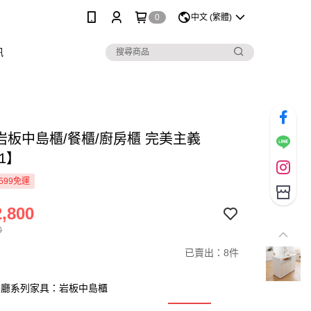
0
中文 (繁體)
訊
I岩板中島櫃/餐櫃/廚房櫃 完美主義
51】
599免運
,800
0
已賣出：8件
客餐廳系列家具：岩板中島櫃