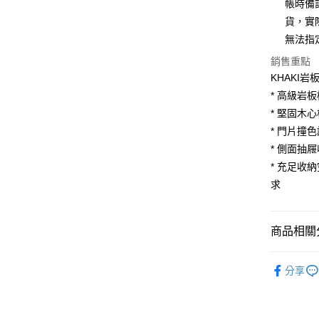
合作金
帳時備
華南商
貨，實
合作金
LINE Pay
上海商
華南商
無法指
國泰世
Apple Pay
上海商
銷售重點
臺灣中
國泰世
匯豐（
KHAKI
街口支付
臺灣中
聯邦商
* 高級岩
匯豐（
悠遊付
元大商
聯邦商
* 堅固木
玉山商
元大商
Google Pa
* 門片撞
台新國
玉山商
* 側面抽
台灣樂
台新國
大哥付你
* 充足收
台灣樂
相關說明
求
【大哥付
AFTEE先
1.本服務
2.付款方
相關說明
流程，驗
【關於「A
商品相關分
ATM付款
完成交易
AFTEE
3.實際核
便利好安
廚房家具
4.訂單成
１．簡單
分享
消。如遇
２．便利
💥新品上
運送方式
無法說明
３．安心
【繳款方
廚房家具
宅配
1.分期款