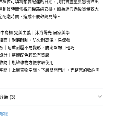
庫商業銀行
第一商業銀行
註欄位可填寫想要配達的日期，我們會盡量幫您備註出
業銀行
彰化商業銀行
際到貨時間需視司機路線安排，如為連假過後貨量較大
庫商業銀行
第一商業銀行
業儲蓄銀行
台北富邦商業銀行
業銀行
彰化商業銀行
定配送時間，造成不便敬請見諒。
華商業銀行
兆豐國際商業銀行
業儲蓄銀行
台北富邦商業銀行
小企業銀行
台中商業銀行
華商業銀行
兆豐國際商業銀行
台灣）商業銀行
華泰商業銀行
岩板中島櫃 完美主義｜沐浴陽光 居家美學
小企業銀行
台中商業銀行
業銀行
遠東國際商業銀行
板檯面｜耐磨耐刮、防火耐高溫、易保養
台灣）商業銀行
華泰商業銀行
業銀行
永豐商業銀行
業銀行
遠東國際商業銀行
心板｜耐重耐壓不易變形，防潮堅韌且輕巧
業銀行
星展（台灣）商業銀行
業銀行
永豐商業銀行
y
色設計｜整體配色輕盈有質感
際商業銀行
中國信託商業銀行
業銀行
星展（台灣）商業銀行
屜收納｜瓶罐雜物方便拿取使用
天信用卡公司
際商業銀行
中國信託商業銀行
分期
納空間｜上層置物空間、下層雙開門片，完整您的收納需
天信用卡公司
你分期使用說明】
享後付
由台灣大哥大提供，台灣大哥大用戶可立即使用無須另外申請。
式選擇「大哥付你分期」，訂單成立後會自動跳轉到大哥付的交易
證手機門號後，選擇欲分期的期數、繳款截止日，確認付款後即
FTEE先享後付」】
類 (3)
。
先享後付是「在收到商品之後才付款」的支付方式。 讓您購物簡單
准額度、可分期數及費用金額請依後續交易確認頁面所載為準。
心！
｜餐櫥櫃、餐桌椅
餐廚櫃．邊櫃
廚房收納櫃 | 餐櫃
立30分鐘內，如未前往確認交易或遇審核未通過，訂單將自動取
：不需註冊會員、不需綁卡、不需儲值。
客服
「轉專審核」未通過狀況，表示未達大哥付你分期系統評分，恕
：只要手機號碼，簡訊認證，即可結帳。
市
評估內容。
：先確認商品／服務後，再付款。
式說明】
｜餐櫥櫃、餐桌椅
中島．餐桌．餐椅
中島
項不併入電信帳單，「大哥付你分期」於每月結算日後寄送繳費提