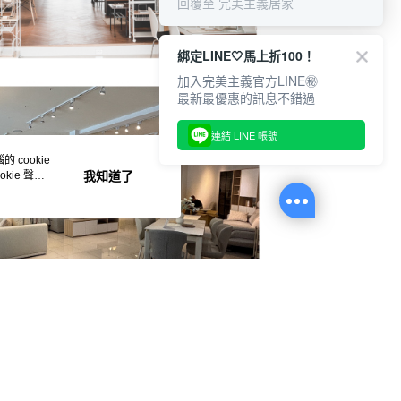
回覆至 完美主義居家
一人註冊多個帳號或使用他人資訊註冊。若發現惡意使用之情
科技股份有限公司將有權停止該用戶之使用額度並採取法律行
綁定LINE🤍馬上折100！
加入完美主義官方LINE㊙
最新最優惠的訊息不錯過
連結 LINE 帳號
 cookie
kie 聲明
我知道了