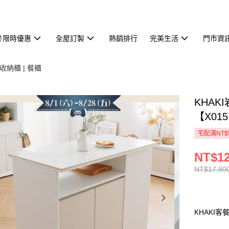
⏰限時優惠
全屋訂製
熱銷排行
完美生活
門市資
收納櫃 | 餐櫃
KHAK
【X01
宅配滿NT$
NT$12
NT$17,80
KHAKI