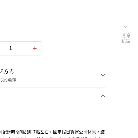
清除
紀錄
送方式
599免運
次付款
期付款
0 利率 每期
NT$4,266
21家銀行
司配送時間9點到17點左右，國定假日貨運公司休息，結
0 利率 每期
NT$2,133
21家銀行