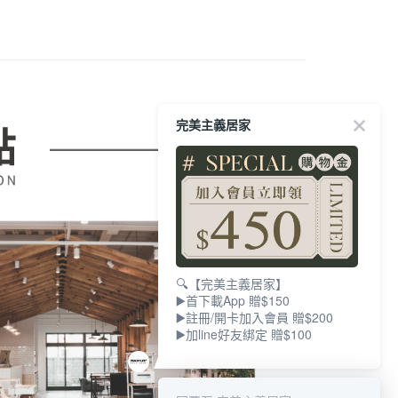
EE先享後付」結帳流程】
00，滿NT$599(含以上)免運費
方式選擇「AFTEE先享後付」後，將跳轉至「AFTEE先享後
訊連結打開帳單後，可選擇「超商條碼／台灣大直營門市／銀行轉
頁面，進行簡訊認證並確認金額後，即可完成結帳。
付／iPASS MONEY」等通路繳費。
成立數日內，您將收到繳費通知簡訊。
費通知簡訊後14天內，點擊此簡訊中的連結，可透過四大超商
項】
網路銀行／等多元方式進行付款，方視為交易完成。
係由「台灣大哥大股份有限公司」（以下簡稱本公司）所提供，讓
：結帳手續完成當下不需立刻繳費，但若您需要取消訂單，請聯
易時，得透過本服務購買商品或服務，並由商店將買賣／分期付
的店家。未經商家同意取消之訂單仍視為有效，需透過AFTEE
完美主義居家
金債權讓與本公司後，依約使用本公司帳單繳交帳款。
繳納相關費用。
意付款使用「大哥付你分期」之契約關係目的，商店將以您的個人
否成功請以「AFTEE先享後付 」之結帳頁面顯示為準，若有關於
含姓名、電話或地址）提供予台灣大哥大進項蒐集、處理及利
功／繳費後需取消欲退款等相關疑問，請聯繫「AFTEE先享後
公司與您本人進行分期帳單所需資料之確認、核對及更正。
援中心」
https://netprotections.freshdesk.com/support/home
戶服務條款，請詳閱以下連結：
https://oppay.tw/userRule
項】
恩沛科技股份有限公司提供之「AFTEE先享後付」服務完成之
依本服務之必要範圍內提供個人資料，並將交易相關給付款項請
讓予恩沛科技股份有限公司。
個人資料處理事宜，請瀏覽以下網址：
🔍【完美主義居家】
ee.tw/terms/#terms3
▶️首下載App 贈$150
年的使用者請事先徵得法定代理人或監護人之同意方可使用
▶️註冊/開卡加入會員 贈$200
E先享後付」，若未經同意申辦者引起之損失，本公司不負相關責
▶️加line好友綁定 贈$100
AFTEE先享後付」時，將依據個別帳號之用戶狀況，依本公司
核予不同之上限額度；若仍有額度不足之情形，本公司將視審查
用戶進行身份認證。