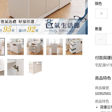
顏色
F
數量
付款與運
宅配滿NT$
付款方式
商品特色
信用卡一
商品編號
10352501
信用卡分
商品特色
3 期 
貨運公
6 期 