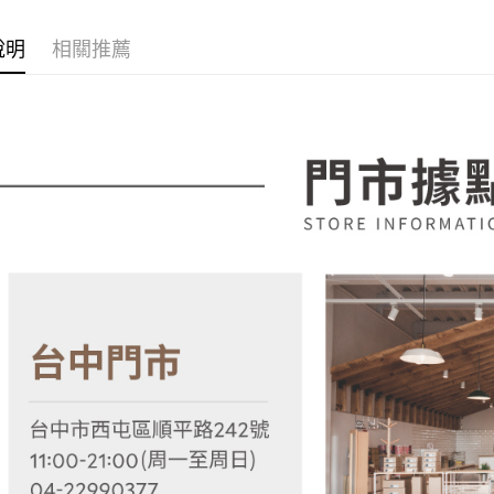
【「AFT
醒簡訊。
每筆NT$1
１．於結帳
2.透過簡
付」結帳
說明
相關推薦
帳／街口支
２．訂單
３．收到繳
【注意事
／ATM／
1.本服務
※ 請注意
用戶於交
絡購買商品
款買賣價
先享後付
2.基於同
※ 交易是
資料（包
是否繳費成
用，由本
付客戶支
3.完整用
【注意事
１．透過由
交易，需
求債權轉
２．關於
https://aft
３．未成
「AFTE
任。
４．使用「
即時審查
結果請求