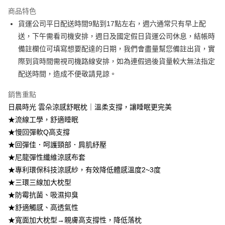
3 期 0 利率 每期
NT$833
21家銀行
商品特色
6 期 0 利率 每期
NT$416
21家銀行
合作金庫商業銀行
第一商業銀行
貨運公司平日配送時間9點到17點左右，週六通常只有早上配
華南商業銀行
彰化商業銀行
合作金庫商業銀行
第一商業銀行
LINE Pay
送，下午需看司機安排，週日及國定假日貨運公司休息，結帳時
上海商業儲蓄銀行
台北富邦商業銀行
華南商業銀行
彰化商業銀行
國泰世華商業銀行
兆豐國際商業銀行
備註欄位可填寫想要配達的日期，我們會盡量幫您備註出貨，實
Apple Pay
上海商業儲蓄銀行
台北富邦商業銀行
臺灣中小企業銀行
台中商業銀行
際到貨時間需視司機路線安排，如為連假過後貨量較大無法指定
國泰世華商業銀行
兆豐國際商業銀行
匯豐（台灣）商業銀行
華泰商業銀行
街口支付
臺灣中小企業銀行
台中商業銀行
配送時間，造成不便敬請見諒。
聯邦商業銀行
遠東國際商業銀行
匯豐（台灣）商業銀行
華泰商業銀行
悠遊付
元大商業銀行
永豐商業銀行
銷售重點
聯邦商業銀行
遠東國際商業銀行
玉山商業銀行
星展（台灣）商業銀行
元大商業銀行
永豐商業銀行
日晨時光 雲朵涼感舒眠枕｜溫柔支撐，讓睡眠更完美
Google Pay
台新國際商業銀行
中國信託商業銀行
玉山商業銀行
星展（台灣）商業銀行
★流線工學，舒適睡眠
台灣樂天信用卡公司
台新國際商業銀行
中國信託商業銀行
大哥付你分期
★慢回彈軟Q高支撐
台灣樂天信用卡公司
相關說明
★回彈佳．呵護頸部．肩肌紓壓
【大哥付你分期使用說明】
★尼龍彈性纖維涼感布套
AFTEE先享後付
1.本服務由台灣大哥大提供，台灣大哥大用戶可立即使用無須另外申請。
2.付款方式選擇「大哥付你分期」，訂單成立後會自動跳轉到大哥付的交易
★專利環保科技涼感紗，有效降低體感溫度2~3度
相關說明
流程，驗證手機門號後，選擇欲分期的期數、繳款截止日，確認付款後即完
【關於「AFTEE先享後付」】
★三環三線加大枕型
成交易。
ATM付款
AFTEE先享後付是「在收到商品之後才付款」的支付方式。 讓您購物簡單
★防霉抗菌、吸濕抑臭
3.實際核准額度、可分期數及費用金額請依後續交易確認頁面所載為準。
便利好安心！
4.訂單成立30分鐘內，如未前往確認交易或遇審核未通過，訂單將自動取
★舒適觸感、高透氣性
１．簡單：不需註冊會員、不需綁卡、不需儲值。
運送方式
消。如遇「轉專審核」未通過狀況，表示未達大哥付你分期系統評分，恕無
２．便利：只要手機號碼，簡訊認證，即可結帳。
★寬面加大枕型→親膚高支撐性，降低落枕
法說明評估內容。