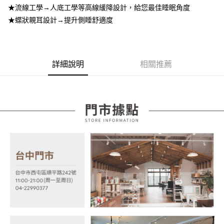
３．安心：先確認商品／服務後，再付款。
宅配
【繳款方式說明】
★流線工學→人底工學等高線緩降設計，給您最佳睡眠角度
1.分期款項不併入電信帳單，「大哥付你分期」於每月結算日後寄送繳費提
每筆NT$100，滿NT$599(含以上)免運費
★蝶狀親耳設計→提升側睡舒適度
【「AFTEE先享後付」結帳流程】
醒簡訊。
１．於結帳方式選擇「AFTEE先享後付」後，將跳轉至「AFTEE先享後付」
2.透過簡訊連結打開帳單後，可選擇「超商條碼／台灣大直營門市／銀行轉
結帳頁面，進行簡訊認證並確認金額後，即可完成結帳。
帳／街口支付／iPASS MONEY」等通路繳費。
２．訂單成立數日內，您將收到繳費通知簡訊。
３．收到繳費通知簡訊後14天內，點擊此簡訊中的連結，可透過四大超商／
【注意事項】
詳細說明
相關推薦
ATM／網路銀行／等多元方式進行付款，方視為交易完成。
1.本服務係由「台灣大哥大股份有限公司」（以下簡稱本公司）所提供，讓
※ 請注意：結帳手續完成當下不需立刻繳費，但若您需要取消訂單，請聯絡
用戶於交易時，得透過本服務購買商品或服務，並由商店將買賣／分期付款
購買商品的店家。未經商家同意取消之訂單仍視為有效，需透過AFTEE先享
買賣價金債權讓與本公司後，依約使用本公司帳單繳交帳款。
後付繳納相關費用。
2.基於同意付款使用「大哥付你分期」之契約關係目的，商店將以您的個人
※ 交易是否成功請以「AFTEE先享後付 」之結帳頁面顯示為準，若有關於
資料（包含姓名、電話或地址）提供予台灣大哥大進項蒐集、處理及利用，
是否繳費成功／繳費後需取消欲退款等相關疑問，請聯繫「AFTEE先享後付
由本公司與您本人進行分期帳單所需資料之確認、核對及更正。
客戶支援中心」
https://netprotections.freshdesk.com/support/home
3.完整用戶服務條款，請詳閱以下連結：
https://oppay.tw/userRule
【注意事項】
１．透過由恩沛科技股份有限公司提供之「AFTEE先享後付」服務完成之交
易，需依本服務之必要範圍內提供個人資料，並將交易相關給付款項請求債
權轉讓予恩沛科技股份有限公司。
２．關於個人資料處理事宜，請瀏覽以下網址：
https://aftee.tw/terms/#terms3
３．未成年的使用者請事先徵得法定代理人或監護人之同意方可使用
「AFTEE先享後付」，若未經同意申辦者引起之損失，本公司不負相關責
任。
４．使用「AFTEE先享後付」時，將依據個別帳號之用戶狀況，依本公司即