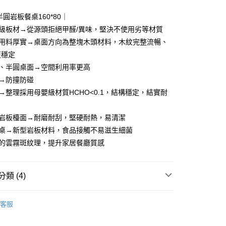
小企業銀行
台中商業銀行
華商業銀行
兆豐國際商業銀行
台灣）商業銀行
華泰商業銀行
半圓岩板餐桌160*80｜
小企業銀行
台中商業銀行
業銀行
遠東國際商業銀行
等級板材→從源頭拒絕甲醛/異味，堅決不使用劣等材質
台灣）商業銀行
華泰商業銀行
業銀行
永豐商業銀行
業銀行
遠東國際商業銀行
拼用料厚實→桌面方向為整塊木頭材料，木紋完整流暢、
業銀行
星展（台灣）商業銀行
業銀行
永豐商業銀行
y
更穩定
際商業銀行
中國信託商業銀行
業銀行
星展（台灣）商業銀行
牆、半圓桌面→空間利用率更高
天信用卡公司
際商業銀行
中國信託商業銀行
分期
計→防撞防碰
天信用卡公司
腳→整理採用母嬰級材質HCHO<0.1，結構穩定，結實耐
你分期使用說明】
享後付
由台灣大哥大提供，台灣大哥大用戶可立即使用無須另外申請。
式選擇「大哥付你分期」，訂單成立後會自動跳轉到大哥付的交易
白岩板檯面→耐磨耐刮，堅硬耐熱，易清潔
證手機門號後，選擇欲分期的期數、繳款截止日，確認付款後即
FTEE先享後付」】
餐桌→新型岩板材料，食品接觸不易滋生細菌
。
先享後付是「在收到商品之後才付款」的支付方式。 讓您購物簡單
准額度、可分期數及費用金額請依後續交易確認頁面所載為準。
目的雲霧斑紋理，提升家居餐廳質感
心！
立30分鐘內，如未前往確認交易或遇審核未通過，訂單將自動取
：不需註冊會員、不需綁卡、不需儲值。
「轉專審核」未通過狀況，表示未達大哥付你分期系統評分，恕
：只要手機號碼，簡訊認證，即可結帳。
評估內容。
：先確認商品／服務後，再付款。
類 (4)
式說明】
項不併入電信帳單，「大哥付你分期」於每月結算日後寄送繳費提
EE先享後付」結帳流程】
｜餐櫥櫃、餐桌椅
中島．餐桌．餐椅
餐桌
00，滿NT$599(含以上)免運費
方式選擇「AFTEE先享後付」後，將跳轉至「AFTEE先享後
客服
訊連結打開帳單後，可選擇「超商條碼／台灣大直營門市／銀行轉
頁面，進行簡訊認證並確認金額後，即可完成結帳。
市
付／iPASS MONEY」等通路繳費。
成立數日內，您將收到繳費通知簡訊。
費通知簡訊後14天內，點擊此簡訊中的連結，可透過四大超商