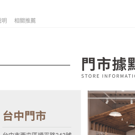
客製家具
【注意事
／ATM／
1.本服務
※ 請注意
各國精選
用戶於交
絡購買商品
款買賣價
說明
相關推薦
先享後付
2.基於同
※ 交易是
資料（包
是否繳費成
用，由本
付客戶支
3.完整用
【注意事
１．透過由
交易，需
求債權轉
２．關於
https://aft
３．未成
「AFTE
任。
４．使用「
即時審查
結果請求
５．嚴禁
形，恩沛
動。