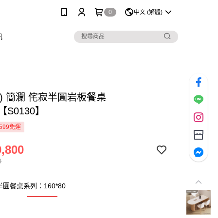
0
中文 (繁體)
訊
) 簡瀾 侘寂半圓岩板餐桌
0【S0130】
599免運
,800
0
半圓餐桌系列：160*80