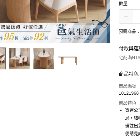
數量
預購商品：
付款與運
宅配滿NT$
付款方式
商品特色
信用卡一
商品編號
10121968
信用卡分
商品特色
3 期 
貨運公
6 期 
合作金
息，結
華南商
備註出
合作金
LINE Pay
上海商
華南商
便請見
國泰世
Apple Pay
上海商