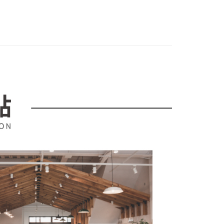
｜沙發．床架．櫥櫃
項】
網路銀行／等多元方式進行付款，方視為交易完成。
係由「台灣大哥大股份有限公司」（以下簡稱本公司）所提供，讓
：結帳手續完成當下不需立刻繳費，但若您需要取消訂單，請聯
｜品牌專區
中國｜簡瀾家具館
易時，得透過本服務購買商品或服務，並由商店將買賣／分期付
的店家。未經商家同意取消之訂單仍視為有效，需透過AFTEE
金債權讓與本公司後，依約使用本公司帳單繳交帳款。
繳納相關費用。
意付款使用「大哥付你分期」之契約關係目的，商店將以您的個人
否成功請以「AFTEE先享後付 」之結帳頁面顯示為準，若有關於
含姓名、電話或地址）提供予台灣大哥大進項蒐集、處理及利
功／繳費後需取消欲退款等相關疑問，請聯繫「AFTEE先享後
公司與您本人進行分期帳單所需資料之確認、核對及更正。
援中心」
https://netprotections.freshdesk.com/support/home
戶服務條款，請詳閱以下連結：
https://oppay.tw/userRule
項】
恩沛科技股份有限公司提供之「AFTEE先享後付」服務完成之
依本服務之必要範圍內提供個人資料，並將交易相關給付款項請
讓予恩沛科技股份有限公司。
個人資料處理事宜，請瀏覽以下網址：
ee.tw/terms/#terms3
年的使用者請事先徵得法定代理人或監護人之同意方可使用
E先享後付」，若未經同意申辦者引起之損失，本公司不負相關責
AFTEE先享後付」時，將依據個別帳號之用戶狀況，依本公司
核予不同之上限額度；若仍有額度不足之情形，本公司將視審查
用戶進行身份認證。
一人註冊多個帳號或使用他人資訊註冊。若發現惡意使用之情
科技股份有限公司將有權停止該用戶之使用額度並採取法律行