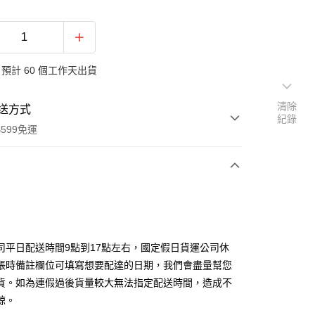
預計 60 個工作天出貨
清除
送方式
紀錄
599免運
次付款
期付款
0 利率 每期
NT$6,933
21家銀行
司平日配送時間9點到17點左右，國定假日貨運公司休
0 利率 每期
NT$3,466
21家銀行
庫商業銀行
第一商業銀行
帳時備註欄位可填寫想要配達的日期，我們會盡量幫您
業銀行
彰化商業銀行
貨。如為連假過後貨量較大無法指定配送時間，造成不
庫商業銀行
第一商業銀行
業儲蓄銀行
台北富邦商業銀行
業銀行
彰化商業銀行
諒。
華商業銀行
兆豐國際商業銀行
業儲蓄銀行
台北富邦商業銀行