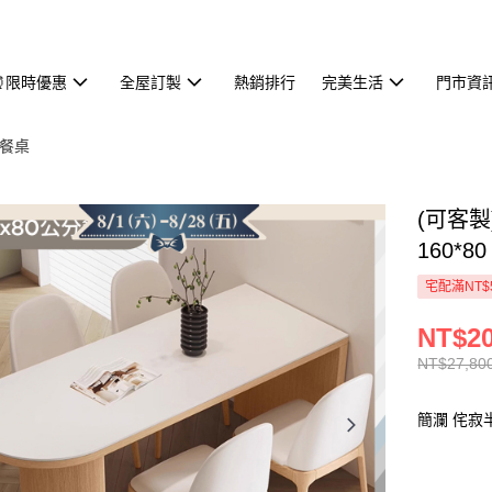
⏰限時優惠
全屋訂製
熱銷排行
完美生活
門市資
餐桌
(可客製
160*8
宅配滿NT$
NT$20
NT$27,80
簡瀾 侘寂