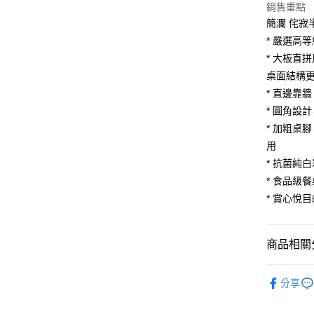
銷售重點
臺灣中
國泰世
匯豐（
簡瀾 侘寂
街口支付
臺灣中
聯邦商
* 嚴選高
匯豐（
悠遊付
元大商
聯邦商
* 大板直
玉山商
元大商
Google Pa
桌面結構
台新國
玉山商
* 直邊靠
台灣樂
台新國
大哥付你
* 圓角設
台灣樂
相關說明
* 加粗桌
【大哥付
AFTEE先
1.本服務
用
2.付款方
相關說明
* 抗菌純
流程，驗
【關於「A
* 食品級
ATM付款
完成交易
AFTEE
3.實際核
* 賞心悅
便利好安
4.訂單成
１．簡單
消。如遇
２．便利
運送方式
無法說明
３．安心
商品相關分
【繳款方
宅配
1.分期款
【「AFT
廚房家具
醒簡訊。
每筆NT$1
１．於結帳
分享
2.透過簡
付」結帳
💥新品上
帳／街口支
２．訂單
３．收到繳