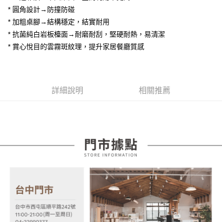
【大哥付你分期使用說明】
* 圓角設計→防撞防碰
AFTEE先享後付
1.本服務由台灣大哥大提供，台灣大哥大用戶可立即使用無須另外申請。
2.付款方式選擇「大哥付你分期」，訂單成立後會自動跳轉到大哥付的交易
* 加粗桌腳→結構穩定，結實耐用
相關說明
流程，驗證手機門號後，選擇欲分期的期數、繳款截止日，確認付款後即完
【關於「AFTEE先享後付」】
* 抗菌純白岩板檯面→耐磨耐刮，堅硬耐熱，易清潔
成交易。
ATM付款
AFTEE先享後付是「在收到商品之後才付款」的支付方式。 讓您購物簡單
* 賞心悅目的雲霧斑紋理，提升家居餐廳質感
3.實際核准額度、可分期數及費用金額請依後續交易確認頁面所載為準。
便利好安心！
4.訂單成立30分鐘內，如未前往確認交易或遇審核未通過，訂單將自動取
１．簡單：不需註冊會員、不需綁卡、不需儲值。
運送方式
消。如遇「轉專審核」未通過狀況，表示未達大哥付你分期系統評分，恕無
２．便利：只要手機號碼，簡訊認證，即可結帳。
法說明評估內容。
３．安心：先確認商品／服務後，再付款。
宅配
【繳款方式說明】
詳細說明
相關推薦
1.分期款項不併入電信帳單，「大哥付你分期」於每月結算日後寄送繳費提
每筆NT$100，滿NT$599(含以上)免運費
【「AFTEE先享後付」結帳流程】
醒簡訊。
１．於結帳方式選擇「AFTEE先享後付」後，將跳轉至「AFTEE先享後付」
2.透過簡訊連結打開帳單後，可選擇「超商條碼／台灣大直營門市／銀行轉
結帳頁面，進行簡訊認證並確認金額後，即可完成結帳。
帳／街口支付／iPASS MONEY」等通路繳費。
２．訂單成立數日內，您將收到繳費通知簡訊。
３．收到繳費通知簡訊後14天內，點擊此簡訊中的連結，可透過四大超商／
【注意事項】
ATM／網路銀行／等多元方式進行付款，方視為交易完成。
1.本服務係由「台灣大哥大股份有限公司」（以下簡稱本公司）所提供，讓
※ 請注意：結帳手續完成當下不需立刻繳費，但若您需要取消訂單，請聯絡
用戶於交易時，得透過本服務購買商品或服務，並由商店將買賣／分期付款
購買商品的店家。未經商家同意取消之訂單仍視為有效，需透過AFTEE先享
買賣價金債權讓與本公司後，依約使用本公司帳單繳交帳款。
後付繳納相關費用。
2.基於同意付款使用「大哥付你分期」之契約關係目的，商店將以您的個人
※ 交易是否成功請以「AFTEE先享後付 」之結帳頁面顯示為準，若有關於
資料（包含姓名、電話或地址）提供予台灣大哥大進項蒐集、處理及利用，
是否繳費成功／繳費後需取消欲退款等相關疑問，請聯繫「AFTEE先享後付
由本公司與您本人進行分期帳單所需資料之確認、核對及更正。
客戶支援中心」
https://netprotections.freshdesk.com/support/home
3.完整用戶服務條款，請詳閱以下連結：
https://oppay.tw/userRule
【注意事項】
１．透過由恩沛科技股份有限公司提供之「AFTEE先享後付」服務完成之交