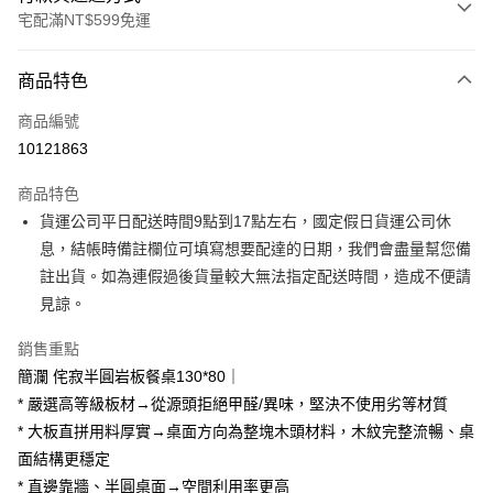
宅配滿NT$599免運
付款方式
商品特色
信用卡一次付款
商品編號
信用卡分期付款
10121863
3 期 0 利率 每期
NT$6,600
21家銀行
商品特色
6 期 0 利率 每期
NT$3,300
21家銀行
合作金庫商業銀行
第一商業銀行
貨運公司平日配送時間9點到17點左右，國定假日貨運公司休
華南商業銀行
彰化商業銀行
合作金庫商業銀行
第一商業銀行
LINE Pay
息，結帳時備註欄位可填寫想要配達的日期，我們會盡量幫您備
上海商業儲蓄銀行
台北富邦商業銀行
華南商業銀行
彰化商業銀行
國泰世華商業銀行
兆豐國際商業銀行
註出貨。如為連假過後貨量較大無法指定配送時間，造成不便請
Apple Pay
上海商業儲蓄銀行
台北富邦商業銀行
臺灣中小企業銀行
台中商業銀行
見諒。
國泰世華商業銀行
兆豐國際商業銀行
匯豐（台灣）商業銀行
華泰商業銀行
街口支付
臺灣中小企業銀行
台中商業銀行
聯邦商業銀行
遠東國際商業銀行
銷售重點
匯豐（台灣）商業銀行
華泰商業銀行
悠遊付
元大商業銀行
永豐商業銀行
簡瀾 侘寂半圓岩板餐桌130*80｜
聯邦商業銀行
遠東國際商業銀行
玉山商業銀行
星展（台灣）商業銀行
元大商業銀行
永豐商業銀行
* 嚴選高等級板材→從源頭拒絕甲醛/異味，堅決不使用劣等材質
Google Pay
台新國際商業銀行
中國信託商業銀行
玉山商業銀行
星展（台灣）商業銀行
* 大板直拼用料厚實→桌面方向為整塊木頭材料，木紋完整流暢、桌
台灣樂天信用卡公司
台新國際商業銀行
中國信託商業銀行
大哥付你分期
面結構更穩定
台灣樂天信用卡公司
相關說明
* 直邊靠牆、半圓桌面→空間利用率更高