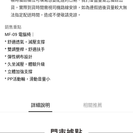
3.實際核准額度、可分期數及費用金額請依後續交易確認頁面所載為準。
便利好安心！
4.訂單成立30分鐘內，如未前往確認交易或遇審核未通過，訂單將自動取
貨，實際到貨時間需視司機路線安排，如為連假過後貨量較大無
１．簡單：不需註冊會員、不需綁卡、不需儲值。
運送方式
消。如遇「轉專審核」未通過狀況，表示未達大哥付你分期系統評分，恕無
２．便利：只要手機號碼，簡訊認證，即可結帳。
法指定配送時間，造成不便敬請見諒。
法說明評估內容。
３．安心：先確認商品／服務後，再付款。
宅配
【繳款方式說明】
銷售重點
1.分期款項不併入電信帳單，「大哥付你分期」於每月結算日後寄送繳費提
每筆NT$100，滿NT$599(含以上)免運費
【「AFTEE先享後付」結帳流程】
醒簡訊。
MF-09 電腦椅｜
１．於結帳方式選擇「AFTEE先享後付」後，將跳轉至「AFTEE先享後付」
2.透過簡訊連結打開帳單後，可選擇「超商條碼／台灣大直營門市／銀行轉
結帳頁面，進行簡訊認證並確認金額後，即可完成結帳。
* 舒適透氣，減壓支撐
帳／街口支付／iPASS MONEY」等通路繳費。
２．訂單成立數日內，您將收到繳費通知簡訊。
* 雙調整桿，舒適扶手
３．收到繳費通知簡訊後14天內，點擊此簡訊中的連結，可透過四大超商／
【注意事項】
* 彈性網布設計
ATM／網路銀行／等多元方式進行付款，方視為交易完成。
1.本服務係由「台灣大哥大股份有限公司」（以下簡稱本公司）所提供，讓
※ 請注意：結帳手續完成當下不需立刻繳費，但若您需要取消訂單，請聯絡
* 久坐減壓，體驗升級
用戶於交易時，得透過本服務購買商品或服務，並由商店將買賣／分期付款
購買商品的店家。未經商家同意取消之訂單仍視為有效，需透過AFTEE先享
買賣價金債權讓與本公司後，依約使用本公司帳單繳交帳款。
* 立體加強支撐
後付繳納相關費用。
2.基於同意付款使用「大哥付你分期」之契約關係目的，商店將以您的個人
※ 交易是否成功請以「AFTEE先享後付 」之結帳頁面顯示為準，若有關於
* PP活動輪，滑動音量小
資料（包含姓名、電話或地址）提供予台灣大哥大進項蒐集、處理及利用，
是否繳費成功／繳費後需取消欲退款等相關疑問，請聯繫「AFTEE先享後付
由本公司與您本人進行分期帳單所需資料之確認、核對及更正。
客戶支援中心」
https://netprotections.freshdesk.com/support/home
3.完整用戶服務條款，請詳閱以下連結：
https://oppay.tw/userRule
【注意事項】
詳細說明
相關推薦
１．透過由恩沛科技股份有限公司提供之「AFTEE先享後付」服務完成之交
易，需依本服務之必要範圍內提供個人資料，並將交易相關給付款項請求債
權轉讓予恩沛科技股份有限公司。
２．關於個人資料處理事宜，請瀏覽以下網址：
https://aftee.tw/terms/#terms3
３．未成年的使用者請事先徵得法定代理人或監護人之同意方可使用