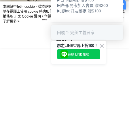
▶️註冊/開卡加入會員 贈$200
本網站中使用 cookie，欲查詢有關本網站使用 cookie 方式之詳情，及若您不希
▶️加line好友綁定 贈$100
望在電腦上使用 cookie 時應如何變更電腦的 cookie 設定，請參閱本網站「
隱私
權條款
」之 Cookie 聲明。您繼續使用本網站即表示您同意本公司得按本網站使
用條款之 Cookie 聲明使用 cookie。
了解更多 >
回覆至 完美主義居家
我知道了
綁定LINE🤍馬上折100！
連結 LINE 帳號