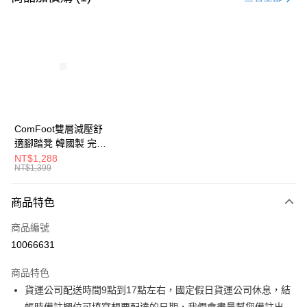
信用卡分期付款
3 期 0 利率 每期
NT$1,093
21家銀行
6 期 0 利率 每期
NT$546
21家銀行
合作金庫商業銀行
第一商業銀行
華南商業銀行
彰化商業銀行
合作金庫商業銀行
第一商業銀行
LINE Pay
上海商業儲蓄銀行
台北富邦商業銀行
華南商業銀行
彰化商業銀行
國泰世華商業銀行
兆豐國際商業銀行
Apple Pay
上海商業儲蓄銀行
台北富邦商業銀行
臺灣中小企業銀行
台中商業銀行
國泰世華商業銀行
兆豐國際商業銀行
ComFoot雙層減壓舒
匯豐（台灣）商業銀行
華泰商業銀行
街口支付
臺灣中小企業銀行
台中商業銀行
適腳踏凳 韓國製 完美
聯邦商業銀行
遠東國際商業銀行
匯豐（台灣）商業銀行
華泰商業銀行
主義【G0222】
NT$1,288
悠遊付
元大商業銀行
永豐商業銀行
NT$1,399
聯邦商業銀行
遠東國際商業銀行
玉山商業銀行
星展（台灣）商業銀行
元大商業銀行
永豐商業銀行
Google Pay
台新國際商業銀行
中國信託商業銀行
玉山商業銀行
星展（台灣）商業銀行
商品特色
台灣樂天信用卡公司
台新國際商業銀行
中國信託商業銀行
大哥付你分期
商品編號
台灣樂天信用卡公司
相關說明
10066631
【大哥付你分期使用說明】
AFTEE先享後付
1.本服務由台灣大哥大提供，台灣大哥大用戶可立即使用無須另外申請。
商品特色
2.付款方式選擇「大哥付你分期」，訂單成立後會自動跳轉到大哥付的交易
相關說明
流程，驗證手機門號後，選擇欲分期的期數、繳款截止日，確認付款後即完
貨運公司配送時間9點到17點左右，國定假日貨運公司休息，結
【關於「AFTEE先享後付」】
成交易。
ATM付款
AFTEE先享後付是「在收到商品之後才付款」的支付方式。 讓您購物簡單
帳時備註欄位可填寫想要配達的日期，我們會盡量幫您備註出